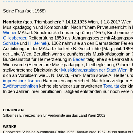
Seine Frau (seit 1958)
Henriette
(geb. Triembacher): * 14.12.1935 Wien, † 1.8.2017 Wien 
Musikpädagogin und Komponistin. Nach frühem Privatunterricht in Kl
Wiener
MAkad. Schulmusik (Lehramtsprüfung 1957), Kirchenmusik (u
Gillesberger
, Reifeprüfung 1959 als Jahrgangsbeste mit Abgangspr
Schiske
und
H. Jelinek
). 1962 nahm sie an den Darmstädter Ferienku
Ausbildung an der MAkad. studierte B. Geschichte (Mag. phil. 195
der Univ. Wien. Beruflich war sie zunächst als Musikpädagogin a
Bundesinstitut für Heimerziehung in
Baden
tätig, ehe sie Lehrkraft
Wien wurde (Elementare Musikpädagogik, Liedbegleitung, Gitarre, 
stellvertretende Direktorin der
Musiklehranstalten der Stadt Wien
. 
sich an Vorbildern wie J. N. David, Frank Martin sowie A. Heiller und
impressionistischen
Harmonien angereichert. Nach kurzzeitigem Ex
Zwölftontechniken
kehrte sie wieder zur erweiterten
Tonalität
der kl
In den Jahren ihrer beruflichen Tätigkeit entstanden nur noch verei
EHRUNGEN
Silbernes Ehrenzeichen für Verdienste um das Land Wien 2002.
WERKE
Chorwerke (
2 kleine A-cappella-Chöre
1956,
Tantum ergo
1957,
Missa parva in 