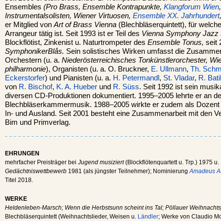
Ensembles
(Pro Brass, Ensemble Kontrapunkte,
Klangforum Wien
Instrumentalsolisten, Wiener Virtuosen,
Ensemble XX. Jahrhundert
er Mitglied von
Art of Brass Vienna
(Blechbläserquintett), für welch
Arrangeur tätig ist. Seit 1993 ist er Teil des
Vienna Symphony Jazz P
Blockflötist, Zinkenist u. Naturtrompeter des
Ensemble Tonus,
seit 
SymphonikerBlås.
Sein solistisches Wirken umfasst die Zusammen
Orchestern (u. a.
Niederösterreichisches Tonkünstlerorchester, W
philharmonie
), Organisten (u. a. O. Bruckner,
E. Ullmann
,
Th. Schm
Eckerstorfer
) und Pianisten (u. a.
H. Petermandl
,
St. Vladar
,
R. Bati
von
R. Bischof
,
K. A. Hueber
und
R. Süss
. Seit 1992 ist sein mus
diversen CD-Produktionen dokumentiert. 1995–2005 lehrte er an d
Blechbläserkammermusik. 1988–2005 wirkte er zudem als Dozent b
In- und Ausland. Seit 2001 besteht eine Zusammenarbeit mit den V
Bim und Primverlag.
EHRUNGEN
mehrfacher Preisträger bei
Jugend musiziert
(Blockflötenquartett u. Trp.) 1975 u.
Gedächtniswettbewerb
1981 (als jüngster Teilnehmer); Nominierung
Amadeus Au
Titel 2018.
WERKE
Heldenleben-Marsch; Wenn die Herbstsunn scheint ins Tal; Pöllauer Weihnachts
Blechbläserquintett (Weihnachtslieder, Weisen u.
Ländler
; Werke von Claudio M