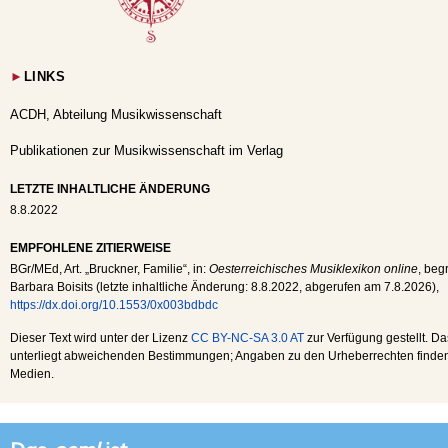
►
LINKS
ACDH, Abteilung Musikwissenschaft
Publikationen zur Musikwissenschaft im Verlag
LETZTE INHALTLICHE ÄNDERUNG
8.8.2022
EMPFOHLENE ZITIERWEISE
BGr
/
MEd
, Art. „Bruckner, Familie“, in:
Oesterreichisches Musiklexikon online
, beg
Barbara Boisits (letzte inhaltliche Änderung:
8.8.2022
, abgerufen am
7.8.2026
),
https://dx.doi.org/10.1553/0x003bdbdc
Dieser Text wird unter der Lizenz
CC BY-NC-SA 3.0 AT
zur Verfügung gestellt. Da
unterliegt abweichenden Bestimmungen; Angaben zu den Urheberrechten finden s
Medien.