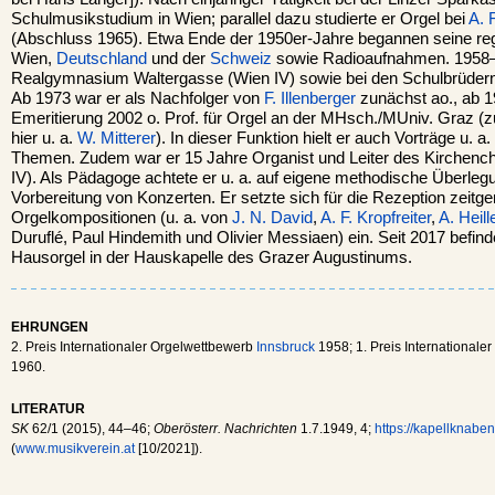
Schulmusikstudium in Wien; parallel dazu studierte er Orgel bei
A. 
(Abschluss 1965). Etwa Ende der 1950er-Jahre begannen seine rege
Wien,
Deutschland
und der
Schweiz
sowie Radioaufnahmen. 1958–
Realgymnasium Waltergasse (Wien IV) sowie bei den Schulbrüdern
Ab 1973 war er als Nachfolger von
F. Illenberger
zunächst ao., ab 1
Emeritierung 2002 o. Prof. für Orgel an der MHsch./MUniv. Graz (z
hier u. a.
W. Mitterer
). In dieser Funktion hielt er auch Vorträge u. 
Themen. Zudem war er 15 Jahre Organist und Leiter des Kirchench
IV). Als Pädagoge achtete er u. a. auf eigene methodische Überleg
Vorbereitung von Konzerten. Er setzte sich für die Rezeption zeitg
Orgelkompositionen (u. a. von
J. N. David
,
A. F. Kropfreiter
,
A. Heill
Duruflé, Paul Hindemith und Olivier Messiaen) ein. Seit 2017 befin
Hausorgel in der Hauskapelle des Grazer Augustinums.
EHRUNGEN
2. Preis Internationaler Orgelwettbewerb
Innsbruck
1958; 1. Preis International
1960.
LITERATUR
SK
62/1 (2015), 44–46;
Oberösterr. Nachrichten
1.7.1949, 4;
https://kapellknaben
(
www.musikverein.at
[10/2021]).