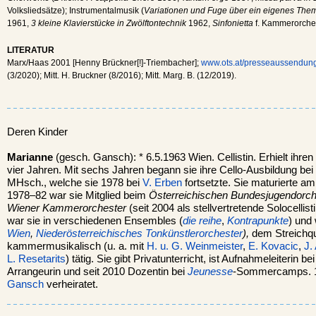
Volksliedsätze); Instrumentalmusik (
Variationen und Fuge über ein eigenes The
1961,
3 kleine Klavierstücke in Zwölftontechnik
1962,
Sinfonietta
f. Kammerorche
LITERATUR
Marx/Haas 2001 [Henny Brückner[!]-Triembacher];
www.ots.at/presseaussend
(3/2020); Mitt. H. Bruckner (8/2016); Mitt. Marg. B. (12/2019).
Deren Kinder
Marianne
(gesch. Gansch): * 6.5.1963 Wien. Cellistin. Erhielt ihren 
vier Jahren. Mit sechs Jahren begann sie ihre Cello-Ausbildung bei
MHsch., welche sie 1978 bei
V. Erben
fortsetzte. Sie maturierte 
1978–82 war sie Mitglied beim
Österreichischen Bundesjugendorch
Wiener Kammerorchester
(seit 2004 als stellvertretende Solocellist
war sie in verschiedenen Ensembles (
die reihe
,
Kontrapunkte
) und
Wien
,
Niederösterreichisches Tonkünstlerorchester
),
dem Streichqu
kammermusikalisch (u. a. mit
H. u. G. Weinmeister
,
E. Kovacic
,
J.
L. Resetarits
) tätig. Sie gibt Privatunterricht, ist Aufnahmeleiterin 
Arrangeurin und seit 2010 Dozentin bei
Jeunesse
-Sommercamps. 1
Gansch
verheiratet.