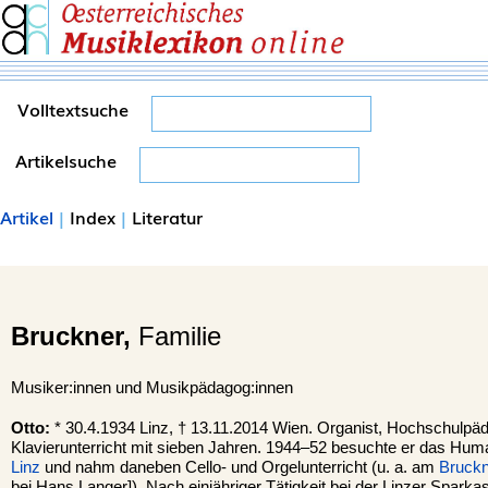
Volltextsuche
Artikelsuche
Artikel
|
Index
|
Literatur
Bruckner,
Familie
Musiker:innen und Musikpädagog:innen
Otto:
* 30.4.1934 Linz, † 13.11.2014 Wien. Organist, Hochschulpäd
Klavierunterricht mit sieben Jahren. 1944–52 besuchte er das Hu
Linz
und nahm daneben Cello- und Orgelunterricht (u. a. am
Bruckn
bei Hans Langer]). Nach einjähriger Tätigkeit bei der Linzer Sparka