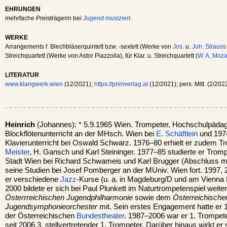
EHRUNGEN
mehrfache Preisträgerin bei
Jugend musiziert
.
WERKE
Arrangements f. Blechbläserquintett bzw. -sextett (Werke von
Jos.
u.
Joh. Strauss
Streichquartett (Werke von Astor Piazzolla), für Klar. u. Streichquartett (
W. A. Moza
LITERATUR
www.klangwerk.wien
(12/2021);
https://primverlag.at
(12/2021); pers. Mitt. (2/2022
Heinrich
(Johannes): * 5.9.1965 Wien. Trompeter, Hochschulpädag
Blockflötenunterricht an der MHsch. Wien bei
E. Schäftlein
und 1974
Klavierunterricht bei Oswald Schwarz. 1976–80 erhielt er zudem T
Meister
, H. Gansch und Karl Steininger. 1977–85 studierte er Tro
Stadt Wien bei Richard Schwameis und Karl Brugger (Abschluss mit
seine Studien bei Josef Pomberger an der MUniv. Wien fort. 1997
er verschiedene
Jazz
-Kurse (u. a. in Magdeburg/D und am Vienna 
2000 bildete er sich bei Paul Plunkett im Naturtrompetenspiel weiter
Österrreichischen Jugendphilharmonie
sowie dem
Österreichische
Jugendsymphonieorchester
mit. Sein erstes Engagement hatte er
der Österreichischen
Bundestheater
. 1987–2006 war er 1. Trompet
seit 2006 3. stellvertretender 1. Trompeter. Darüber hinaus wirkt er