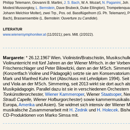
Philipp Telemann, Giovanni B. Martini,
J. S. Bach
, W. A. Mozart,
N. Paganini
, Joh.
Modest Mussorgksy,
L. Bernstein
, Dave Brubeck, Duke Ellington), Trompetenquar
Johann Melchior Molter), zwei Trp., Pos. od. Bassflügelhorn (G. Ph. Telemann), 
Bach), Brassensemble (L. Bernstein: Ouverture zu
Candide
).
LITERATUR
www.wienersymphoniker.at
(11/2021); pers. Mitt. (2/2022).
Margarete
: * 26.12.1967 Wien. Violinistin/Bratschistin, Musikschulle
Violinunterricht mit fünf Jahren an der Wiener MHsch. in der Vorbe
Frischenschlager und Peter Bilowitzki, dann an der MSch. Simmerin
(Konzertfach Violine und Pädagogik) setzte sie am Konservatorium
Mark und Manfred Kuhn fort (Abschluss mit Lehrdiplom 1994). Seit 1
und Viola an der MSch. Simmering, seit 2013 wirkt sie dort auch al
Musikpädagogin. Parallel dazu ist sie in verschiedenen Orchestern 
Tonkünstlerorchester,
Wiener Kammeroper
, Wiener
Staatsoper
, Ne
Strauß Capelle, Wiener Hofburgorchester
) sowie kammermusikalisc
Europa,
Amerika
und Asien). Sie widmet sich intensiv der Wiener M
musikalische Zusammenarbeit mit
H. Zednik
und
H. Holecek
. Bish
CD-Produktionen von Marko Simsa mit.