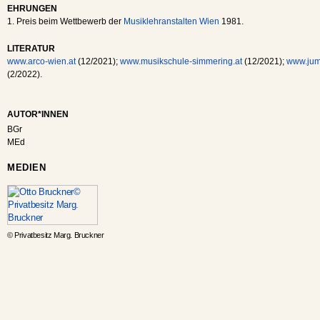
EHRUNGEN
1. Preis beim Wettbewerb der
Musiklehranstalten Wien
1981.
LITERATUR
www.arco-wien.at
(12/2021);
www.musikschule-simmering.at
(12/2021);
www.jum
(2/2022).
AUTOR*INNEN
BGr
MEd
MEDIEN
© Privatbesitz Marg. Bruckner