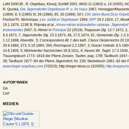
LdM
2000 [R., R.-Orgelbau, Kloss];
SchlMl
2001;
MGG
11 (1963) u. 14 (2005);
NG
R. Quoika,
Die Jägerndorfer Orgelbauer R. u. ihr Haus
1967; Honegger/Massenke
(1969), 8, 5 (1985) 5f, 28 (1988), 65, 30 (1989), 50 f;
100 Jahre Bund Dt.er Orgel
Fischer/Th. Wohnhaas,
Lex. süddt.er Orgelbauer
1994;
NFP
29.2.1924, 17;
Musik
19.1.1879, 123ff; B. Plánsky et al.,
Krnov město královského nástroje. Jägerndorf 
Instrumentes
2007; G. Allmer in
Principal
22 (2019);
Troppauer Ztg.
12.7.1872, 2, 
8.3.1873, 7;
Jägerndorfer Ztg.
23.3.1873, 48, 17.5.1874, 81;
Gemeinde-Ztg.
1.3.1
1.12.1898, Abendbl., 5;
Correspondenz-Bl. f. den kath. Clerus Oesterreichs
20.10
20.9.1884, 373, 5.10.1884, 394;
Reichspost
2.2.1897, 3;
Grazer Volksbl.
8.5.1904
24.6.1905, 5;
Mühlviertler Nachrichten
26.8.1911, 6;
Neues Wr. Tagbl.
17.3.1936,
Trauungsbuch 1773–1818 der Pfarre Zossen, Taufen, pag. 178f; Taufbuch 1847–52 
38; Taufbuch 1877–84 der Pfarre Jägerndorf, fol. 239; Sterbebuch 1881–92 der Pf
www.rieger-orgelbau.com
(7/2023); http://rieger-kloss.cz (3/2005);
http://organy.h
AUTOR*INNEN
GA
ChF
MEDIEN