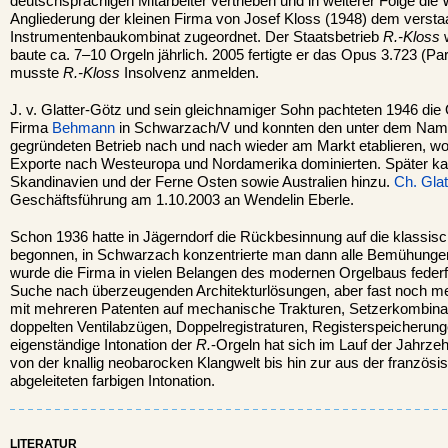
deutschsprachigen Mitarbeiter vertrieben und in weiterer Folge die 
Angliederung der kleinen Firma von Josef Kloss (1948) dem verstaa
Instrumentenbaukombinat zugeordnet. Der Staatsbetrieb
R.-Kloss
baute ca. 7–10 Orgeln jährlich. 2005 fertigte er das Opus 3.723 (Par
musste
R.-Kloss
Insolvenz anmelden.
J. v. Glatter-Götz und sein gleichnamiger Sohn pachteten 1946 die
Firma
Behmann
in Schwarzach/V und konnten den unter dem Na
gegründeten Betrieb nach und nach wieder am Markt etablieren, wo
Exporte nach Westeuropa und Nordamerika dominierten. Später 
Skandinavien und der Ferne Osten sowie Australien hinzu.
Ch. Glat
Geschäftsführung am 1.10.2003 an Wendelin Eberle.
Schon 1936 hatte in Jägerndorf die Rückbesinnung auf die klassisc
begonnen, in Schwarzach konzentrierte man dann alle Bemühungen
wurde die Firma in vielen Belangen des modernen Orgelbaus federfü
Suche nach überzeugenden Architekturlösungen, aber fast noch me
mit mehreren Patenten auf mechanische Trakturen, Setzerkombinat
doppelten Ventilabzügen, Doppelregistraturen, Registerspeicherun
eigenständige Intonation der
R.
-Orgeln hat sich im Lauf der Jahrze
von der knallig neobarocken Klangwelt bis hin zur aus der französ
abgeleiteten farbigen Intonation.
LITERATUR