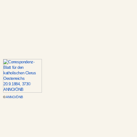
©
ANNO/ÖNB