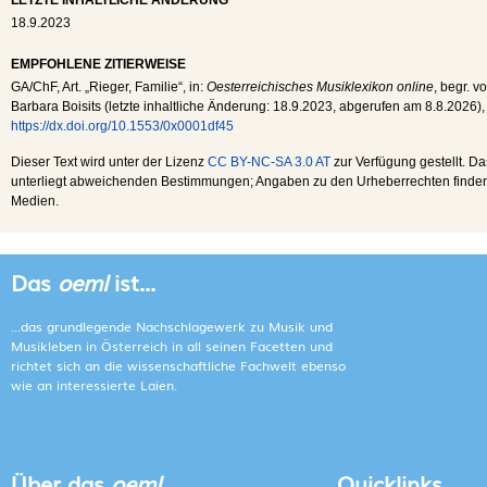
LETZTE INHALTLICHE ÄNDERUNG
18.9.2023
EMPFOHLENE ZITIERWEISE
GA
/
ChF
, Art. „Rieger, Familie“, in:
Oesterreichisches Musiklexikon online
, begr. v
Barbara Boisits (letzte inhaltliche Änderung:
18.9.2023
, abgerufen am
8.8.2026
),
https://dx.doi.org/10.1553/0x0001df45
Dieser Text wird unter der Lizenz
CC BY-NC-SA 3.0 AT
zur Verfügung gestellt. Da
unterliegt abweichenden Bestimmungen; Angaben zu den Urheberrechten finden s
Medien.
Das
oeml
ist...
...das grundlegende Nachschlagewerk zu Musik und
Musikleben in Österreich in all seinen Facetten und
richtet sich an die wissenschaftliche Fachwelt ebenso
wie an interessierte Laien.
Über das
oeml
Quicklinks