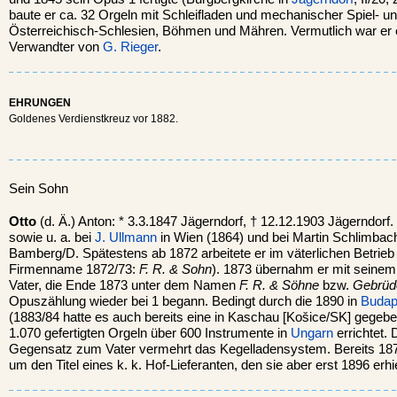
baute er ca. 32 Orgeln mit Schleifladen und mechanischer Spiel- und
Österreichisch-Schlesien, Böhmen und Mähren. Vermutlich war er e
Verwandter von
G. Rieger
.
EHRUNGEN
Goldenes Verdienstkreuz vor 1882.
Sein Sohn
Otto
(d. Ä.) Anton: * 3.3.1847 Jägerndorf, † 12.12.1903 Jägerndorf.
sowie u. a. bei
J. Ullmann
in Wien (1864) und bei Martin Schlimbac
Bamberg/D. Spätestens ab 1872 arbeitete er im väterlichen Betrie
Firmenname 1872/73:
F. R. & Sohn
). 1873 übernahm er mit seinem
Vater, die Ende 1873 unter dem Namen
F. R. & Söhne
bzw.
Gebrüd
Opuszählung wieder bei 1 begann. Bedingt durch die 1890 in
Budap
(1883/84 hatte es auch bereits eine in Kaschau [Košice/SK] gegeb
1.070 gefertigten Orgeln über 600 Instrumente in
Ungarn
errichtet. 
Gegensatz zum Vater vermehrt das Kegelladensystem. Bereits 187
um den Titel eines k. k. Hof-Lieferanten, den sie aber erst 1896 erhie