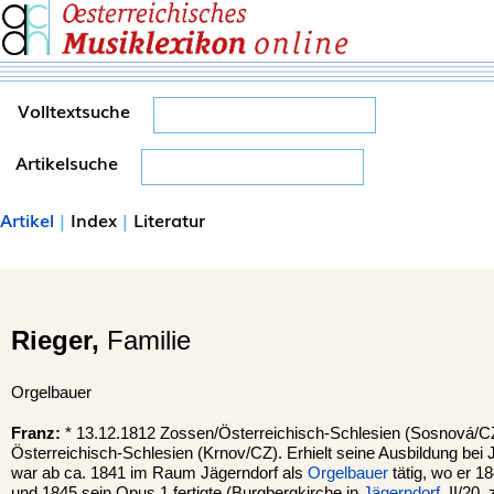
Volltextsuche
Artikelsuche
Artikel
|
Index
|
Literatur
Rieger,
Familie
Orgelbauer
Franz:
* 13.12.1812 Zossen/Österreichisch-Schlesien (Sosnová/CZ
Österreichisch-Schlesien (Krnov/CZ). Erhielt seine Ausbildung bei
war ab ca. 1841 im Raum Jägerndorf als
Orgelbauer
tätig, wo er 1
und 1845 sein Opus 1 fertigte (Burgbergkirche in
Jägerndorf
, II/20,