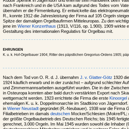
Rudolf Sperlink in Jägerndorf und erlernte sein Handwerk beim Vate
nach Frankreich und in die USA kam aufgrund des Todes vom Vater
übernahm er die Firmenleitung. Er entwickelte das elektropneumat
R., konnte 1912 die Jahresleistung der Firma auf 105 Orgeln steiger
Spitze der damaligen Orgelbaufirmen Mitteleuropas. Zu den wichtigs
jene im
Wiener Konzerthaus
(1913, V/116, op. 1.900). 1909 wirkte 
Gestaltung des internationalen Regulativs für Orgelbau mit.
EHRUNGEN
K. u. k. Hof-Orgelbauer 1904; Ritter des päpstlichen Gregorius-Ordens 1905; päp
Nach dem Tod von O. R. d. J. übernahm
J. v. Glatter-Götz
1920 die
1924 käuflich erwarb und in der zunächst – aufgrund schlechter Auf
und Zimmermannsarbeiten ausgeführt wurden. Die in der Zwischenk
in Osteuropa konnten aber bald durch verstärkten Export nach Sk
wettgemacht werden. 1923 errichtete die Firma die erste
Kinoorgel
ehemaligen K. u. k. Doppelmonarchie im Stadtkino von Jägerndorf. 1
in
Wiener Neustadt
gegründet (R.-Neubauer). 1938 war die Firma
G
Filialbetrieben im damals
deutschen
Mocker/Schlesien (Mokre/PL; 
der größte Orgelbaubetrieb des Deutschen Reichs; bis 1945 fertig
gerechnet, 3.000 Orgeln. Im Mai 1945 wurden sowohl die Inhaber (G