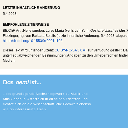
LETZTE INHALTLICHE ÄNDERUNG
5.4.2023
EMPFOHLENE ZITIERWEISE
BB
/
ChF
, Art. „Helletsgruber, Luise Maria (verh. Lehr)“, in:
Oesterreichisches Musik
Flotzinger, hg. von Barbara Boisits (letzte inhaltliche Änderung:
5.4.2023
, abger
https://dx.doi.org/10.1553/0x0001d108
Dieser Text wird unter der Lizenz
CC BY-NC-SA 3.0 AT
zur Verfügung gestellt. Da
unterliegt abweichenden Bestimmungen; Angaben zu den Urheberrechten finden s
Medien.
Das
oeml
ist...
...das grundlegende Nachschlagewerk zu Musik und
Musikleben in Österreich in all seinen Facetten und
richtet sich an die wissenschaftliche Fachwelt ebenso
wie an interessierte Laien.