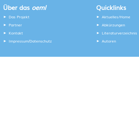
Über das
oeml
Quicklinks
Das Projekt
Aktuelles/Home
Partner
Abkürzungen
Kontakt
Literaturverzeichnis
Impressum
Datenschutz
Autoren
/