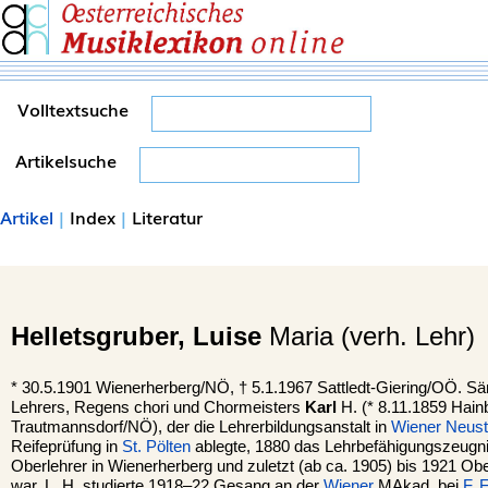
Volltextsuche
Artikelsuche
Artikel
|
Index
|
Literatur
Helletsgruber,
Luise
Maria (verh. Lehr)
*
30.5.1901
Wienerherberg
/NÖ, †
5.1.1967
Sattledt-Giering
/OÖ. Sän
Lehrers, Regens chori und Chormeisters
Karl
H. (* 8.11.1859 Hain
Trautmannsdorf/NÖ), der die Lehrerbildungsanstalt in
Wiener Neust
Reifeprüfung in
St. Pölten
ablegte, 1880 das Lehrbefähigungszeugnis
Oberlehrer in Wienerherberg und zuletzt (ab ca. 1905) bis 1921 Ob
war. L. H. studierte 1918–22 Gesang an der
Wiener
MAkad. bei
F. 