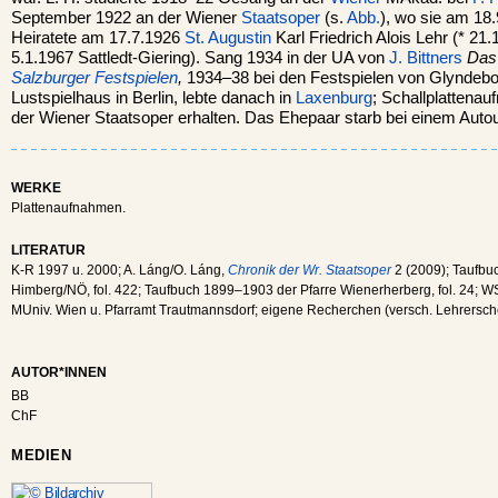
September 1922 an der Wiener
Staatsoper
(s.
Abb.
), wo sie am 18.
Heiratete am 17.7.1926
St. Augustin
Karl Friedrich Alois Lehr (* 2
5.1.1967 Sattledt-Giering). Sang 1934 in der UA von
J. Bittners
Das 
Salzburger Festspielen
,
1934–38 bei den Festspielen von Glynde
Lustspielhaus in Berlin, lebte danach in
Laxenburg
; Schallplattenau
der Wiener Staatsoper erhalten. Das Ehepaar starb bei einem Autoun
WERKE
Plattenaufnahmen.
LITERATUR
K-R 1997 u. 2000; A. Láng/O. Láng,
Chronik der Wr. Staatsoper
2 (2009); Taufbu
Himberg/NÖ, fol. 422; Taufbuch 1899–1903 der Pfarre Wienerherberg, fol. 24; WSt
MUniv. Wien u. Pfarramt Trautmannsdorf; eigene Recherchen (versch. Lehrersc
AUTOR*INNEN
BB
ChF
MEDIEN