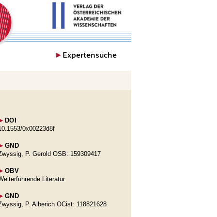
►
Expertensuche
►
DOI
10.1553/0x00223d8f
►
GND
Zwyssig, P. Gerold OSB: 159309417
►
OBV
Weiterführende Literatur
►
GND
Zwyssig, P. Alberich OCist: 118821628