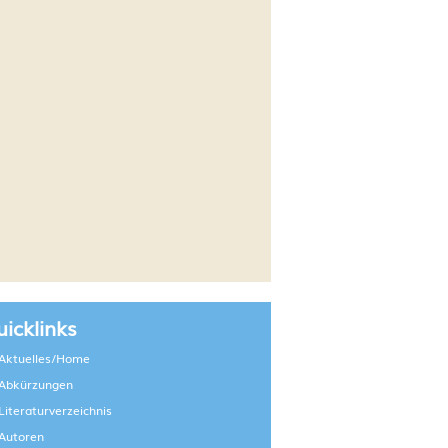
icklinks
Aktuelles/Home
Abkürzungen
Literaturverzeichnis
Autoren