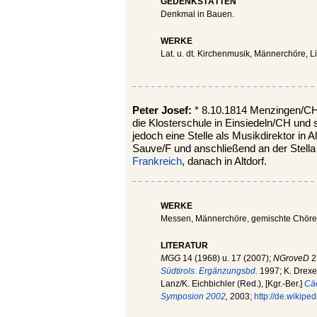
GEDENKSTÄTTEN
Denkmal in Bauen.
WERKE
Lat. u. dt. Kirchenmusik, Männerchöre, L
Peter Josef:
* 8.10.1814 Menzingen/CH
die Klosterschule in Einsiedeln/CH und 
jedoch eine Stelle als Musikdirektor in A
Sauve/F und anschließend an der Stella
Frankreich
, danach in Altdorf.
WERKE
Messen, Männerchöre, gemischte Chöre, 
LITERATUR
MGG
14 (1968) u. 17 (2007);
NGroveD
2
Südtirols. Ergänzungsbd.
1997; K. Drexel
Lanz/K. Eichbichler (Red.), [Kgr.-Ber.]
Cäc
Symposion 2002
,
2003;
http://de.wikiped