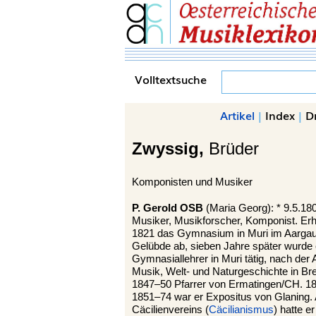
Volltextsuche
Artikel
|
Index
|
D
Zwyssig,
Brüder
Komponisten und Musiker
P. Gerold OSB
(Maria Georg): * 9.5.18
Musiker, Musikforscher, Komponist. Erhi
1821 das Gymnasium in Muri im Aargau/C
Gelübde ab, sieben Jahre später wurde 
Gymnasiallehrer in Muri tätig, nach der 
Musik, Welt- und Naturgeschichte in B
1847–50 Pfarrer von Ermatingen/CH. 185
1851–74 war er Expositus von Glaning
Cäcilienvereins (
Cäcilianismus
) hatte e