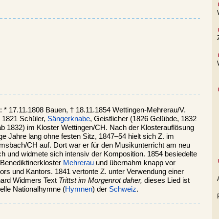
: * 17.11.1808 Bauen, † 18.11.1854 Wettingen-Mehrerau/V.
b 1821 Schüler,
Sängerknabe
, Geistlicher (1826 Gelübde, 1832
(ab 1832) im Kloster Wettingen/CH. Nach der Klosterauflösung
ge Jahre lang ohne festen Sitz, 1847–54 hielt sich Z. im
rmsbach/CH auf. Dort war er für den Musikunterricht am neu
ich und widmete sich intensiv der Komposition. 1854 besiedelte
 Benediktinerkloster
Mehrerau
und übernahm knapp vor
ors und Kantors. 1841 vertonte Z. unter Verwendung einer
nhard Widmers Text
Trittst im Morgenrot daher,
dieses Lied ist
ielle Nationalhymne (
Hymnen
) der
Schweiz
.