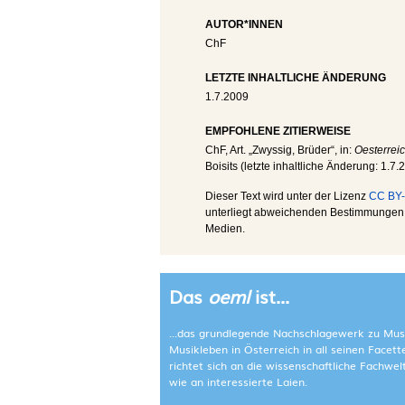
AUTOR*INNEN
ChF
LETZTE INHALTLICHE ÄNDERUNG
1.7.2009
EMPFOHLENE ZITIERWEISE
ChF
, Art. „Zwyssig, Brüder“, in:
Oesterrei
Boisits (letzte inhaltliche Änderung:
1.7.
Dieser Text wird unter der Lizenz
CC BY-
unterliegt abweichenden Bestimmungen; 
Medien.
Das
oeml
ist...
...das grundlegende Nachschlagewerk zu Mus
Musikleben in Österreich in all seinen Facet
richtet sich an die wissenschaftliche Fachwe
wie an interessierte Laien.