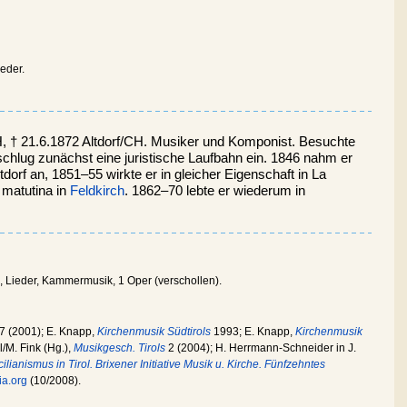
ieder.
, † 21.6.1872 Altdorf/CH. Musiker und Komponist. Besuchte
schlug zunächst eine juristische Laufbahn ein. 1846 nahm er
ltdorf an, 1851–55 wirkte er in gleicher Eigenschaft in La
 matutina in
Feldkirch
. 1862–70 lebte er wiederum in
Lieder, Kammermusik, 1 Oper (verschollen).
7 (2001); E. Knapp,
Kirchenmusik Südtirols
1993; E. Knapp,
Kirchenmusik
/M. Fink (Hg.),
Musikgesch. Tirols
2 (2004); H. Herrmann-Schneider in J.
ilianismus in Tirol. Brixener Initiative Musik u. Kirche. Fünfzehntes
ia.org
(10/2008).