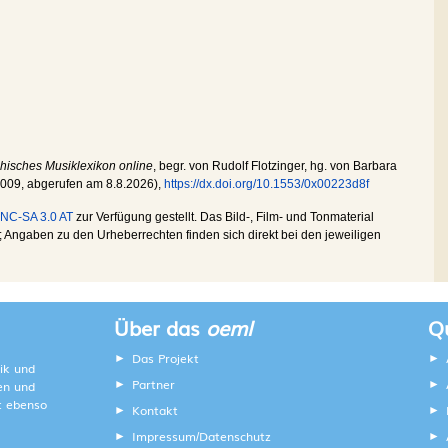
chisches Musiklexikon online
, begr. von Rudolf Flotzinger, hg. von Barbara
2009
, abgerufen am
8.8.2026
),
https://dx.doi.org/10.1553/0x00223d8f
NC-SA 3.0 AT
zur Verfügung gestellt. Das Bild-, Film- und Tonmaterial
Angaben zu den Urheberrechten finden sich direkt bei den jeweiligen
Über das
oeml
Qu
Das Projekt
ik und
Partner
ten und
lt ebenso
Kontakt
Impressum
Datenschutz
/