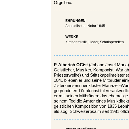
Orgelbau.
EHRUNGEN
Apostolischer Notar 1845.
WERKE
Kirchenmusik, Lieder, Schuloperetten.
P. Alberich OCist
(Johann Josef Maria)
Geistlicher, Musiker, Komponist. War a
Priesterweihe) und Stiftskapellmeister 
1841 blieben er und seine Mitbrüder eini
Zisterzienserinnenkloster Mariazell-Wu
gegründeten Töchterinstitut verantwortl
er mit seinen Mitbrüdern das ehemalige
seinem Tod die Ämter eines Musikdirekt
geistlichen Komposition von 1835 Leo
als sog. Schweizerpsalm seit 1981 offiz