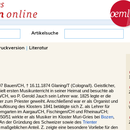
Artikelsuche
ruckversion
|
Literatur
07 Bauen/CH, † 16.11.1874 Glaning/T (Cologna/I). Geistlicher,
elt ersten Musikunterricht in seiner Heimat und besuchte ab
H, wo P. Gerold Jauch sein Lehrer war. 1825 legte er die
er zum Priester geweiht. Anschließend war er als Organist und
Auflösung des Klosters 1841 betätigte sich Z. als Lehrer für
remgarten im Aargau/CH, Fischingen/CH und Rheinau/CH;
0/51 wirkte er als Musiker im Kloster Muri-Gries bei
Bozen
,
. An der Gründung des Schweizer sowie des
Trienter
r maßgeblichen Anteil. Z. zeigte eine besondere Vorliebe für den