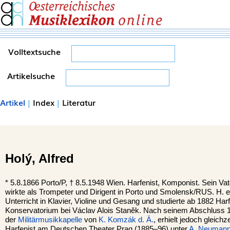
Volltextsuche
Artikelsuche
Artikel
|
Index
|
Literatur
Holý,
Alfred
*
5.8.1866
Porto
/P, †
8.5.1948
Wien
. Harfenist, Komponist. Sein V
wirkte als Trompeter und Dirigent in Porto und Smolensk/RUS. H. er
Unterricht in Klavier, Violine und Gesang und studierte ab 1882 Ha
Konservatorium bei Václav Alois Stanĕk. Nach seinem Abschluss 18
der
Militärmusikkapelle
von
K. Komzák d. Ä.
, erhielt jedoch gleichz
Harfenist am Deutschen Theater Prag (1885–96) unter
A. Neuman