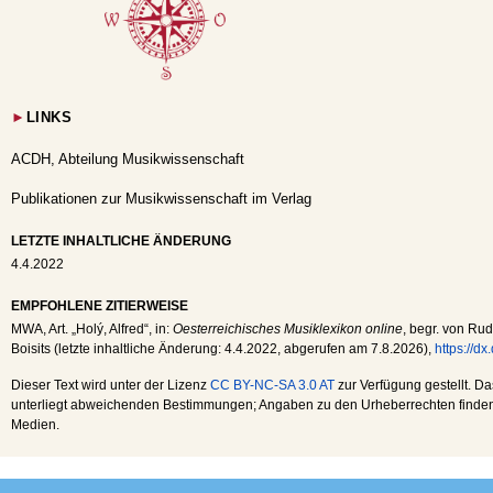
►
LINKS
ACDH, Abteilung Musikwissenschaft
Publikationen zur Musikwissenschaft im Verlag
LETZTE INHALTLICHE ÄNDERUNG
4.4.2022
EMPFOHLENE ZITIERWEISE
MWA
, Art. „Holý, Alfred“, in:
Oesterreichisches Musiklexikon online
, begr. von Rud
Boisits (letzte inhaltliche Änderung:
4.4.2022
, abgerufen am
7.8.2026
),
https://d
Dieser Text wird unter der Lizenz
CC BY-NC-SA 3.0 AT
zur Verfügung gestellt. Da
unterliegt abweichenden Bestimmungen; Angaben zu den Urheberrechten finden s
Medien.