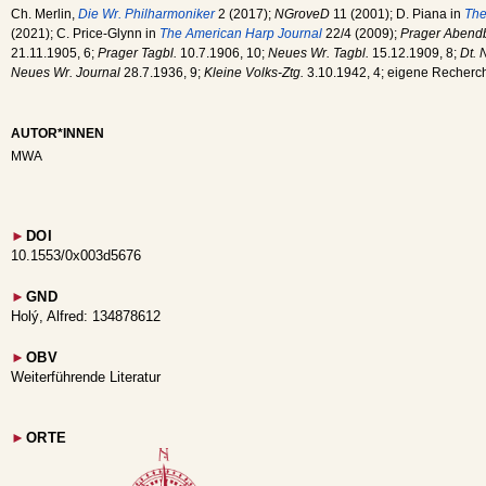
Ch. Merlin,
Die Wr. Philharmoniker
2 (2017);
NGroveD
11 (2001); D. Piana in
The
(2021); C. Price-Glynn in
The American Harp Journal
22/4 (2009);
Prager Abendb
21.11.1905, 6;
Prager Tagbl.
10.7.1906, 10;
Neues Wr. Tagbl.
15.12.1909, 8;
Dt. 
Neues Wr. Journal
28.7.1936, 9;
Kleine Volks-Ztg.
3.10.1942, 4; eigene Recherc
AUTOR*INNEN
MWA
►
DOI
10.1553/0x003d5676
►
GND
Holý, Alfred: 134878612
►
OBV
Weiterführende Literatur
►
ORTE