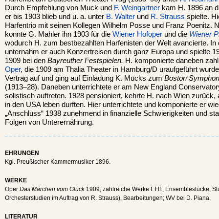
Durch Empfehlung von Muck und
F. Weingartner
kam H. 1896 an di
er bis 1903 blieb und u. a. unter
B. Walter
und
R. Strauss
spielte. H
Harfentrio mit seinen Kollegen Wilhelm Posse und Franz Poenitz
konnte G. Mahler ihn 1903 für die
Wiener
Hofoper
und die
Wiener P
wodurch H. zum bestbezahlten Harfenisten der Welt avancierte. In
unternahm er auch Konzertreisen durch ganz Europa und spielte 1
1909 bei den
Bayreuther Festspielen.
H. komponierte daneben zahlr
Oper
, die 1909 am Thalia Theater in Hamburg/D uraufgeführt wurde
Vertrag auf und ging auf Einladung K. Mucks zum
Boston Symphon
(1913–28). Daneben unterrichtete er am New England Conservatory
solistisch auftreten. 1928 pensioniert, kehrte H. nach Wien zurück,
in den USA leben durften. Hier unterrichtete und komponierte er wi
„Anschluss“ 1938 zunehmend in finanzielle Schwierigkeiten und st
Folgen von Unterernährung.
EHRUNGEN
Kgl. Preußischer Kammermusiker 1896.
WERKE
Oper
Das Märchen vom Glück
1909; zahlreiche Werke f. Hf., Ensemblestücke, St
Orchesterstudien im Auftrag von R. Strauss), Bearbeitungen; WV bei D. Piana.
LITERATUR