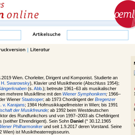
Artikelsuche
ruckversion
|
Literatur
.2019 Wien. Chorleiter, Dirigent und Komponist. Studierte an
i
H. Swarowsky
), Klavier und Musiktheorie (Abschluss 1954);
Sängerknaben
(s.
Abb.
); betreute 1961–63 als musikalischer
ien mehrere Musikfilme mit den
Wiener Symphonikern
;
1966–
 der Wiener
Staatsoper
; ab 1973 Chordirigent der
Bregenzer
. v. Karajans
; 1984 Hofmusikkapellmeister in Wien; bis 1991
lschaft der Musikfreunde
;
ab 1992 beim Westdeutschen
ektor des Rundfunkchors und von 1997–2003 als Chefdirigent
(seither Ehrendirigent). Sein Sohn
Daniel
(* 30.12.1965
Wiener Philharmoniker
und seit 1.9.2017 deren Vorstand. Seine
2 Wien) ist Musiktheaterregisseurin.