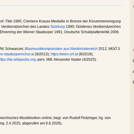
of.-Titel 1985; Clemens Krauss Medaille in Bronze der
Konzertvereinigung
 Verdienstzeichen des Landes
Salzburg
1990; Goldenes Verdienstzeichen
hrenring der Wiener Staatsoper 1991; Deutsche Schallplattenkritik 2006.
/W. Schwanzer,
Blasmusikkomponisten aus Niederösterreich
2012;
MGÖ
3
v-staatsopernchor.at
(9/2013);
https://wien.orf.at
(8/2019);
ttps://de.wikipedia.org
; pers. Mitt. Alexander Nader (4/2025).
reichisches Musiklexikon online
, begr. von Rudolf Flotzinger, hg. von
ung:
2.4.2025
, abgerufen am
6.8.2026
),