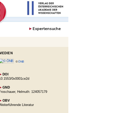
►
Expertensuche
MEDIEN
©
ÖNB
►
DOI
10.1553/0x0001ce2d
►
GND
Froschauer, Helmuth: 124057179
►
OBV
Weiterführende Literatur