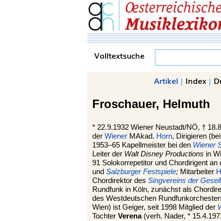
Volltextsuche
Artikel
|
Index
|
D
Froschauer,
Helmuth
*
22.9.1932
Wiener Neustadt
/NÖ, †
18.8
der
Wiener
MAkad.
Horn
, Dirigieren (be
1953–65 Kapellmeister bei den
Wiener 
Leiter der
Walt Disney Productions
in W
91 Solokorrepetitor und Chordirigent an
und
Salzburger Festspiele
;
Mitarbeiter
H
Chordirektor des
Singvereins der Gesel
Rundfunk in Köln, zunächst als Chordir
des Westdeutschen Rundfunkorchesters 
Wien) ist Geiger, seit 1998 Mitglied der
Tochter
Verena
(verh. Nader, * 15.4.197