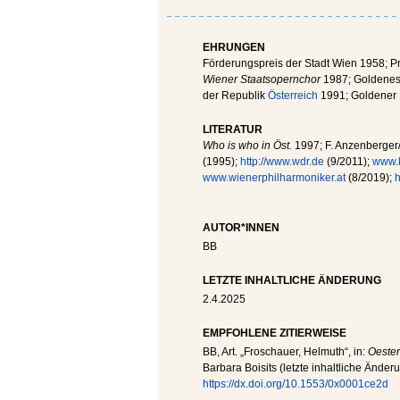
EHRUNGEN
Förderungspreis der Stadt Wien 1958; Pr
Wiener Staatsopernchor
1987; Goldenes
der Republik
Österreich
1991; Goldener E
LITERATUR
Who is who in Öst.
1997; F. Anzenberger
(1995);
http://www.wdr.de
(9/2011);
www.k
www.wienerphilharmoniker.at
(8/2019);
h
AUTOR*INNEN
BB
LETZTE INHALTLICHE ÄNDERUNG
2.4.2025
EMPFOHLENE ZITIERWEISE
BB
, Art. „Froschauer, Helmuth“, in:
Oester
Barbara Boisits (letzte inhaltliche Änder
https://dx.doi.org/10.1553/0x0001ce2d