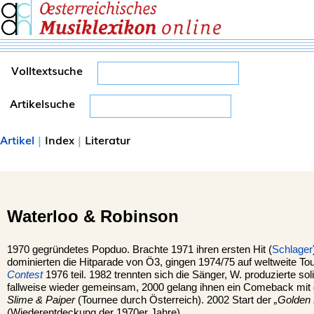
Volltextsuche
Artikelsuche
Artikel
|
Index
|
Literatur
Waterloo & Robinson
1970 gegründetes Popduo. Brachte 1971 ihren ersten Hit (
Schlager
dominierten die Hitparade von Ö3, gingen 1974/75 auf weltweite 
Contest
1976 teil. 1982 trennten sich die Sänger, W. produzierte soli
fallweise wieder gemeinsam, 2000 gelang ihnen ein Comeback mit
Slime & Paiper
(Tournee durch Österreich). 2002 Start der
„Golden 
(Wiederentdeckung der 1970er Jahre).