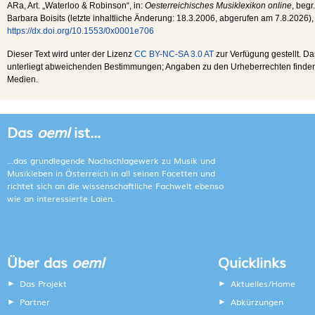
ARa
, Art. „Waterloo & Robinson“, in:
Oesterreichisches Musiklexikon online
, begr
Barbara Boisits (letzte inhaltliche Änderung:
18.3.2006
, abgerufen am
7.8.2026
),
https://dx.doi.org/10.1553/0x0001e706
Dieser Text wird unter der Lizenz
CC BY-NC-SA 3.0 AT
zur Verfügung gestellt. Da
unterliegt abweichenden Bestimmungen; Angaben zu den Urheberrechten finden s
Medien.
Das
oeml
ist...
...das grundlegende Nachschlagewerk zu Musik und
Musikleben in Österreich in all seinen Facetten und
richtet sich an die wissenschaftliche Fachwelt ebenso
wie an interessierte Laien.
Über das
oeml
Quicklinks
Das Projekt
Aktuelles/Home
Partner
Abkürzungen