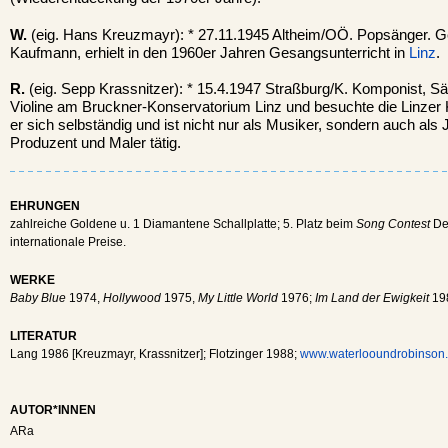
W.
(eig. Hans Kreuzmayr): * 27.11.1945 Altheim/OÖ. Popsänger. Ge
Kaufmann, erhielt in den 1960er Jahren Gesangsunterricht in
Linz
.
R.
(eig. Sepp Krassnitzer): * 15.4.1947 Straßburg/K. Komponist, Sä
Violine am Bruckner-Konservatorium Linz und besuchte die Linzer
er sich selbständig und ist nicht nur als Musiker, sondern auch als 
Produzent und Maler tätig.
EHRUNGEN
zahlreiche Goldene u. 1 Diamantene Schallplatte; 5. Platz beim
Song Contest
De
internationale Preise.
WERKE
Baby Blue
1974,
Hollywood
1975,
My Little World
1976;
Im Land der Ewigkeit
198
LITERATUR
Lang 1986 [Kreuzmayr, Krassnitzer]; Flotzinger 1988;
www.waterlooundrobinson.
AUTOR*INNEN
ARa