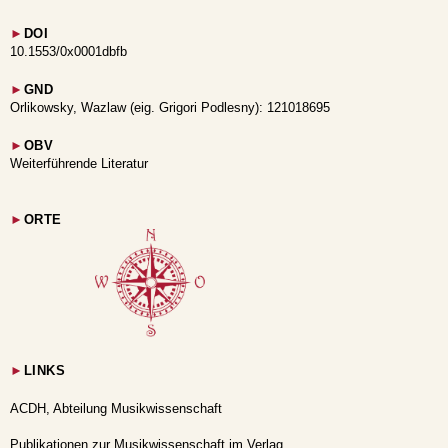
►
DOI
10.1553/0x0001dbfb
►
GND
Orlikowsky, Wazlaw (eig. Grigori Podlesny): 121018695
►
OBV
Weiterführende Literatur
►
ORTE
►
LINKS
ACDH, Abteilung Musikwissenschaft
Publikationen zur Musikwissenschaft im Verlag