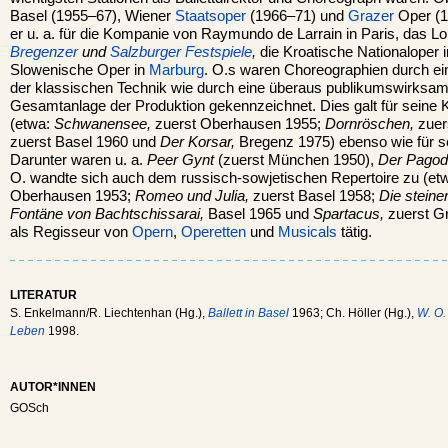
Basel (1955–67), Wiener
Staatsoper
(1966–71) und
Grazer
Oper (1
er u. a. für die Kompanie von Raymundo de Larrain in Paris, das 
Bregenzer
und
Salzburger Festspiele
,
die Kroatische Nationaloper 
Slowenische Oper in
Marburg
. O.s waren Choreographien durch ei
der klassischen Technik wie durch eine überaus publikumswirksam
Gesamtanlage der Produktion gekennzeichnet. Dies galt für seine 
(etwa:
Schwanensee,
zuerst Oberhausen 1955;
Dornröschen,
zuer
zuerst Basel 1960 und
Der Korsar,
Bregenz 1975) ebenso wie für se
Darunter waren u. a.
Peer Gynt
(zuerst München 1950),
Der Pagod
O. wandte sich auch dem russisch-sowjetischen Repertoire zu (et
Oberhausen 1953;
Romeo und Julia,
zuerst Basel 1958;
Die steine
Fontäne von Bachtschissarai,
Basel 1965 und
Spartacus,
zuerst Gr
als Regisseur von
Opern
,
Operetten
und
Musicals
tätig.
LITERATUR
S. Enkelmann/R. Liechtenhan (Hg.),
Ballett in Basel
1963; Ch. Höller (Hg.),
W. O.
Leben
1998.
AUTOR*INNEN
GOSch