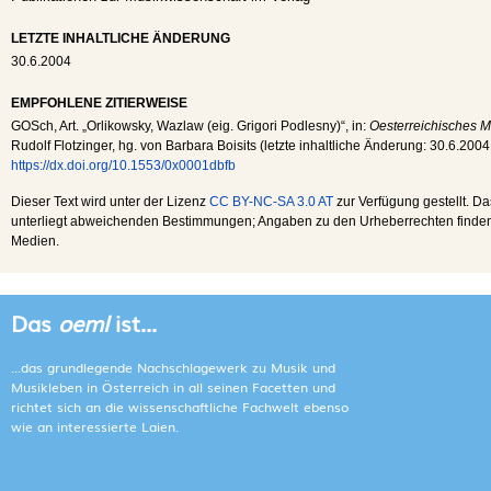
LETZTE INHALTLICHE ÄNDERUNG
30.6.2004
EMPFOHLENE ZITIERWEISE
GOSch
, Art. „Orlikowsky, Wazlaw (eig. Grigori Podlesny)“, in:
Oesterreichisches M
Rudolf Flotzinger, hg. von Barbara Boisits (letzte inhaltliche Änderung:
30.6.2004
https://dx.doi.org/10.1553/0x0001dbfb
Dieser Text wird unter der Lizenz
CC BY-NC-SA 3.0 AT
zur Verfügung gestellt. Da
unterliegt abweichenden Bestimmungen; Angaben zu den Urheberrechten finden s
Medien.
Das
oeml
ist...
...das grundlegende Nachschlagewerk zu Musik und
Musikleben in Österreich in all seinen Facetten und
richtet sich an die wissenschaftliche Fachwelt ebenso
wie an interessierte Laien.