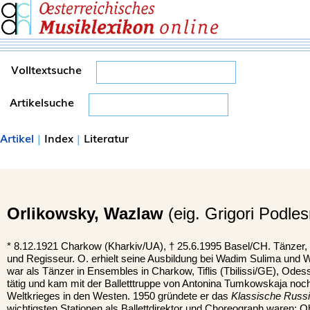
Volltextsuche
Artikelsuche
Artikel
|
Index
|
Literatur
Orlikowsky,
Wazlaw
(eig. Grigori Podle
*
8.12.1921
Charkow (Kharkiv/UA),
†
25.6.1995
Basel/CH.
Tänzer, 
und Regisseur. O. erhielt seine Ausbildung bei Wadim Sulima und 
war als Tänzer in Ensembles in Charkow, Tiflis (Tbilissi/GE), Ode
tätig und kam mit der Balletttruppe von Antonina Tumkowskaja no
Weltkrieges in den Westen. 1950 gründete er das
Klassische Russi
wichtigsten Stationen als Ballettdirektor und Choreograph waren: