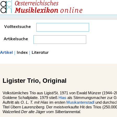
Volltextsuche
Artikelsuche
Artikel
|
Index
|
Literatur
Ligister Trio, Original
Volkstümliches Trio aus Ligist/St. 1971 von Ewald Münzer (1944–2
Goldene Schallplatte. 1979 stieß
Hias
als Stimmungsmacher zur G
Auftritt als
O. L. T. mit Hias
im ersten
Musikantenstadl
und durchsch
Titel
Übern Laurenziberg.
Der meistverkaufte Hit des Trios (250.000
Walzerlied
Der alte Jäger vom Silbertannental.