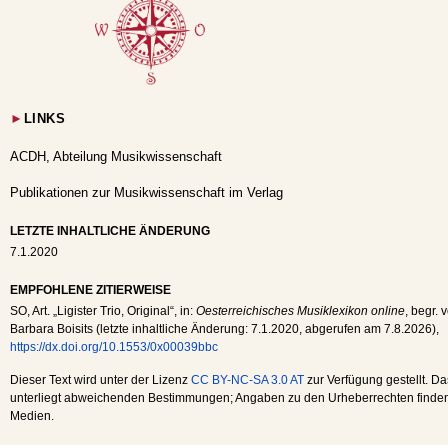
►
LINKS
ACDH, Abteilung Musikwissenschaft
Publikationen zur Musikwissenschaft im Verlag
LETZTE INHALTLICHE ÄNDERUNG
7.1.2020
EMPFOHLENE ZITIERWEISE
SO
, Art. „Ligister Trio, Original“, in:
Oesterreichisches Musiklexikon online
, begr. 
Barbara Boisits (letzte inhaltliche Änderung:
7.1.2020
, abgerufen am
7.8.2026
),
https://dx.doi.org/10.1553/0x00039bbc
Dieser Text wird unter der Lizenz
CC BY-NC-SA 3.0 AT
zur Verfügung gestellt. Da
unterliegt abweichenden Bestimmungen; Angaben zu den Urheberrechten finden s
Medien.