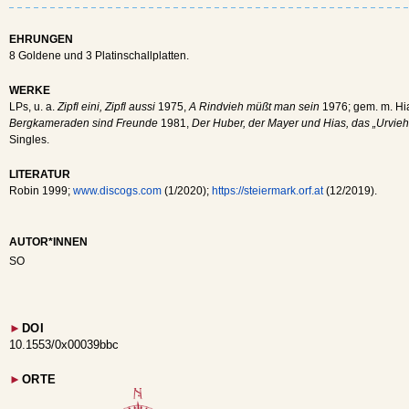
EHRUNGEN
8 Goldene und 3 Platinschallplatten.
WERKE
LPs, u. a.
Zipfl eini, Zipfl aussi
1975,
A Rindvieh müßt man sein
1976; gem. m. H
Bergkameraden sind Freunde
1981,
Der Huber, der Mayer und Hias, das „Urvie
Singles.
LITERATUR
Robin 1999;
www.discogs.com
(1/2020);
https://steiermark.orf.at
(12/2019).
AUTOR*INNEN
SO
►
DOI
10.1553/0x00039bbc
►
ORTE