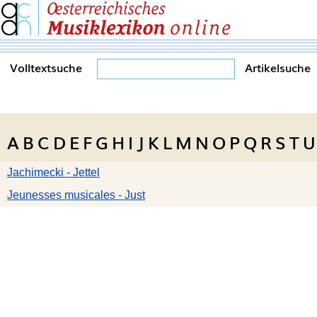
Volltextsuche
Artikelsuche
A
B
C
D
E
F
G
H
I
J
K
L
M
N
O
P
Q
R
S
T
U
Jachimecki - Jettel
Jeunesses musicales - Just