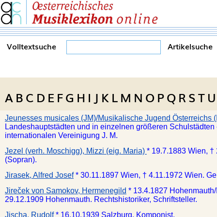
Volltextsuche
Artikelsuche
A
B
C
D
E
F
G
H
I
J
K
L
M
N
O
P
Q
R
S
T
U
Jeunesses musicales (JM)/Musikalische Jugend Österreichs
Landeshauptstädten und in einzelnen größeren Schulstädten 
internationalen Vereinigung J. M.
Jezel (verh. Moschigg), Mizzi (eig. Maria)
* 19.7.1883 Wien, †
(Sopran).
Jirasek, Alfred Josef
* 30.11.1897 Wien, † 4.11.1972 Wien. Ge
Jireček von Samokov, Hermenegild
* 13.4.1827 Hohenmauth/
29.12.1909 Hohenmauth. Rechtshistoriker, Schriftsteller.
Jischa, Rudolf
* 16.10.1939 Salzburg. Komponist.