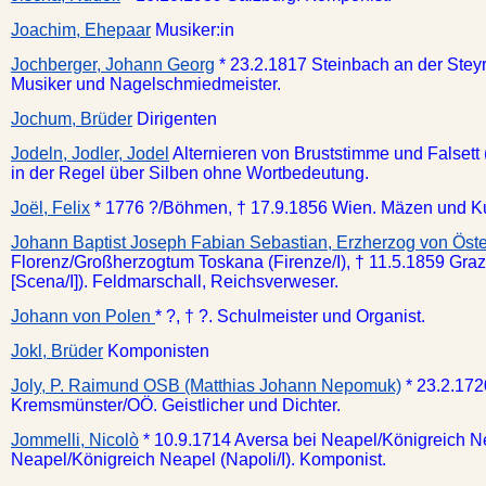
Joachim, Ehepaar
Musiker:in
Jochberger, Johann Georg
* 23.2.1817 Steinbach an der Stey
Musiker und Nagelschmiedmeister.
Jochum, Brüder
Dirigenten
Jodeln, Jodler, Jodel
Alternieren von Bruststimme und Falsett (
in der Regel über Silben ohne Wortbedeutung.
Joël, Felix
* 1776 ?/Böhmen, † 17.9.1856 Wien. Mäzen und Ku
Johann Baptist Joseph Fabian Sebastian, Erzherzog von Öste
Florenz/Großherzogtum Toskana (Firenze/I), † 11.5.1859 Gra
[Scena/I]). Feldmarschall, Reichsverweser.
Johann von Polen
* ?, † ?. Schulmeister und Organist.
Jokl, Brüder
Komponisten
Joly, P. Raimund OSB (Matthias Johann Nepomuk)
* 23.2.172
Kremsmünster/OÖ. Geistlicher und Dichter.
Jommelli, Nicolò
* 10.9.1714 Aversa bei Neapel/Königreich Ne
Neapel/Königreich Neapel (Napoli/I). Komponist.