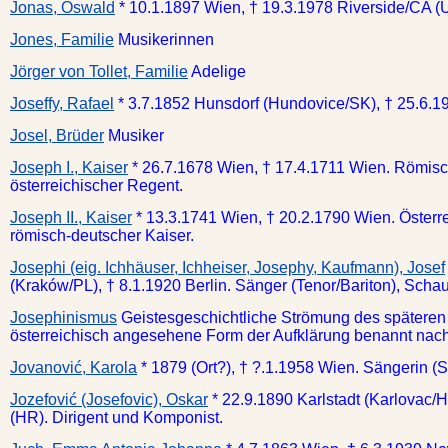
Jonas, Oswald
* 10.1.1897 Wien, † 19.3.1978 Riverside/CA (
Jones, Familie
Musikerinnen
Jörger von Tollet, Familie
Adelige
Joseffy, Rafael
* 3.7.1852 Hunsdorf (Hundovice/SK), † 25.6.1
Josel, Brüder
Musiker
Joseph I., Kaiser
* 26.7.1678 Wien, † 17.4.1711 Wien. Römisc
österreichischer Regent.
Joseph II., Kaiser
* 13.3.1741 Wien, † 20.2.1790 Wien. Österr
römisch-deutscher Kaiser.
Josephi (eig. Ichhäuser, Ichheiser, Josephy, Kaufmann), Josef
(Kraków/PL), † 8.1.1920 Berlin. Sänger (Tenor/Bariton), Schau
Josephinismus
Geistesgeschichtliche Strömung des späteren 1
österreichisch angesehene Form der Aufklärung benannt nach
Jovanović, Karola
* 1879 (Ort?), † ?.1.1958 Wien. Sängerin (
Jozefović (Josefovic), Oskar
* 22.9.1890 Karlstadt (Karlovac/H
(HR). Dirigent und Komponist.