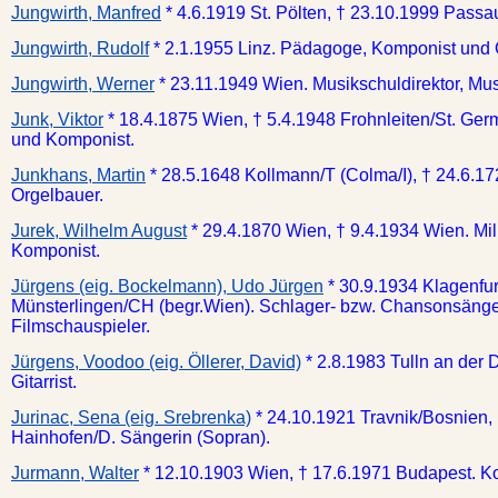
Jungwirth, Manfred
* 4.6.1919 St. Pölten, † 23.10.1999 Passa
Jungwirth, Rudolf
* 2.1.1955 Linz. Pädagoge, Komponist und 
Jungwirth, Werner
* 23.11.1949 Wien. Musikschuldirektor, Mus
Junk, Viktor
* 18.4.1875 Wien, † 5.4.1948 Frohnleiten/St. Ger
und Komponist.
Junkhans, Martin
* 28.5.1648 Kollmann/T (Colma/I), † 24.6.17
Orgelbauer.
Jurek, Wilhelm August
* 29.4.1870 Wien, † 9.4.1934 Wien. Mil
Komponist.
Jürgens (eig. Bockelmann), Udo Jürgen
* 30.9.1934 Klagenfur
Münsterlingen/CH (begr.Wien). Schlager- bzw. Chansonsänge
Filmschauspieler.
Jürgens, Voodoo (eig. Öllerer, David)
* 2.8.1983 Tulln an der
Gitarrist.
Jurinac, Sena (eig. Srebrenka)
* 24.10.1921 Travnik/Bosnien,
Hainhofen/D. Sängerin (Sopran).
Jurmann, Walter
* 12.10.1903 Wien, † 17.6.1971 Budapest. Ko