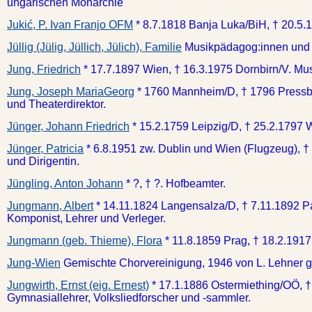
ungarischen Monarchie
Jukić, P. Ivan Franjo OFM
* 8.7.1818 Banja Luka/BiH, † 20.5.18
Jüllig (Jülig, Jüllich, Jülich), Familie
Musikpädagog:innen und 
Jung, Friedrich
* 17.7.1897 Wien, † 16.3.1975 Dornbirn/V. Mus
Jung, Joseph MariaGeorg
* 1760 Mannheim/D, † 1796 Pressbu
und Theaterdirektor.
Jünger, Johann Friedrich
* 15.2.1759 Leipzig/D, † 25.2.1797 
Jünger, Patricia
* 6.8.1951 zw. Dublin und Wien (Flugzeug), †
und Dirigentin.
Jüngling, Anton Johann
* ?, † ?. Hofbeamter.
Jungmann, Albert
* 14.11.1824 Langensalza/D, † 7.11.1892 P
Komponist, Lehrer und Verleger.
Jungmann (geb. Thieme), Flora
* 11.8.1859 Prag, † 18.2.191
Jung-Wien
Gemischte Chorvereinigung, 1946 von L. Lehner g
Jungwirth, Ernst (eig. Ernest)
* 17.1.1886 Ostermiething/OÖ, †
Gymnasiallehrer, Volksliedforscher und -sammler.