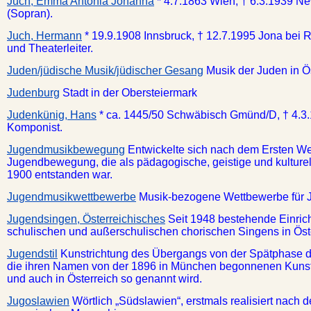
Juch, Emma Antonia Johanna
* 4.7.1863 Wien, † 6.3.1939 N
(Sopran).
Juch, Hermann
* 19.9.1908 Innsbruck, † 12.7.1995 Jona bei 
und Theaterleiter.
Juden/jüdische Musik/jüdischer Gesang
Musik der Juden in Ös
Judenburg
Stadt in der Obersteiermark
Judenkünig, Hans
* ca. 1445/50 Schwäbisch Gmünd/D, † 4.3.
Komponist.
Jugendmusikbewegung
Entwickelte sich nach dem Ersten Welt
Jugendbewegung, die als pädagogische, geistige und kultu
1900 entstanden war.
Jugendmusikwettbewerbe
Musik-bezogene Wettbewerbe für J
Jugendsingen, Österreichisches
Seit 1948 bestehende Einric
schulischen und außerschulischen chorischen Singens in Öst
Jugendstil
Kunstrichtung des Übergangs von der Spätphase d
die ihren Namen von der 1896 in München begonnenen Kunstze
und auch in Österreich so genannt wird.
Jugoslawien
Wörtlich „Südslawien“, erstmals realisiert nach 