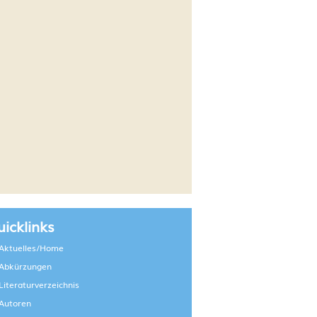
icklinks
Aktuelles/Home
Abkürzungen
Literaturverzeichnis
Autoren