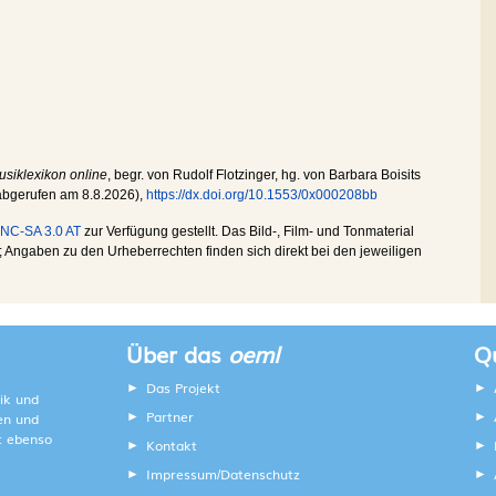
usiklexikon online
, begr. von Rudolf Flotzinger, hg. von Barbara Boisits
 abgerufen am
8.8.2026
),
https://dx.doi.org/10.1553/0x000208bb
NC-SA 3.0 AT
zur Verfügung gestellt. Das Bild-, Film- und Tonmaterial
Angaben zu den Urheberrechten finden sich direkt bei den jeweiligen
Über das
oeml
Qu
Das Projekt
ik und
Partner
ten und
lt ebenso
Kontakt
Impressum
Datenschutz
/