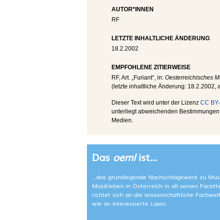
AUTOR*INNEN
RF
LETZTE INHALTLICHE ÄNDERUNG
18.2.2002
EMPFOHLENE ZITIERWEISE
RF
, Art. „Furiant“, in:
Oesterreichisches M
(letzte inhaltliche Änderung:
18.2.2002
,
Dieser Text wird unter der Lizenz
CC BY-
unterliegt abweichenden Bestimmungen; 
Medien.
Das
oeml
ist...
...das grundlegende Nachschlagewerk zu Mus
Musikleben in Österreich in all seinen Facet
richtet sich an die wissenschaftliche Fachwe
wie an interessierte Laien.