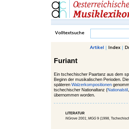
Volltextsuche
Artikel
|
Index
|
D
Furiant
Ein tschechischer Paartanz aus dem spä
Beginn der musikalischen Perioden. Die
späteren
Walzerkompositionen
genommen
tschechischer Nationaltanz (
Nationalstil
übernommen worden.
LITERATUR
NGrove
2001;
MGG
9 (1998, Tschechisc