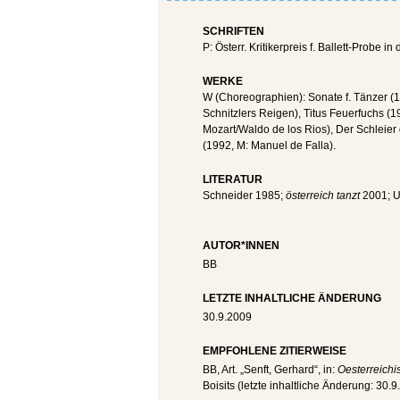
SCHRIFTEN
P: Österr. Kritikerpreis f. Ballett-Probe 
WERKE
W (Choreographien): Sonate f. Tänzer (1
Schnitzlers Reigen), Titus Feuerfuchs (1
Mozart/Waldo de los Rios), Der Schleier de
(1992, M: Manuel de Falla).
LITERATUR
Schneider 1985;
österreich tanzt
2001; U
AUTOR*INNEN
BB
LETZTE INHALTLICHE ÄNDERUNG
30.9.2009
EMPFOHLENE ZITIERWEISE
BB
, Art. „Senft, Gerhard“, in:
Oesterreichi
Boisits (letzte inhaltliche Änderung:
30.9