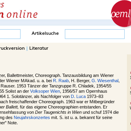
Artikelsuche
ruckversion
|
Literatur
er, Ballettmeister, Choreograph. Tanzausbildung am Wiener
der Wiener MAkad. u. a. bei
R. Raab
, H. Berger,
G. Wiesenthal
,
Rauser. 1953 Tänzer der Tanzgruppe R. Chladek, 1954/55
5 Solist an der
Volksoper Wien
, 1956/57 am Opernhaus
964 1. Solotänzer, als Nachfolger von
D. Luca
1973–83
anach freischaffender Choreograph. 1963 war er Mitbegründer
er Ballett,
für das eigene Choreographien entstanden. Er
 Fernsehfassung von
Der Taugenichts in Wien
und schuf 1974 die
ung des
Neujahrskonzertes
mit. S. ist u. a. bekannt für seine
ner“ Note.