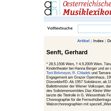
Volltextsuche
Artikel
|
Index
|
D
Senft,
Gerhard
*
28.5.1936
Wien,
†
4.9.2009
Wien.
Tänz
Kindertheater bei Hanna Berger und an 
Toni Birkmeyer
,
R. Chladek
und Tamara 
Engagement am Grazer Opernhaus, 195
Düsseldorf/D. Ab 1957 Solotänzer, ab 1
Ballettmeister der Wiener Volksoper, d
des Solistenensembles
Das Kleine Wien
tanzte die Titelrolle in G. Wiesenthals
Choreographie für die Fernsehübertrag
Walzerchoreographien mit speziell „Wie