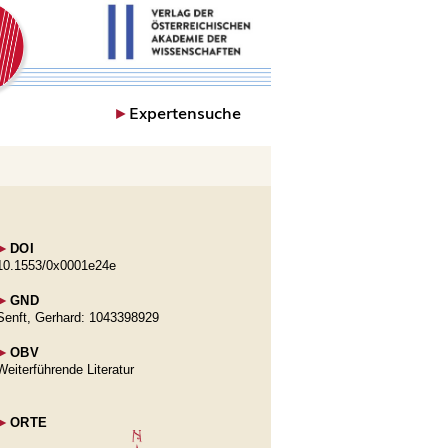
►
Expertensuche
►
DOI
10.1553/0x0001e24e
►
GND
Senft, Gerhard: 1043398929
►
OBV
Weiterführende Literatur
►
ORTE