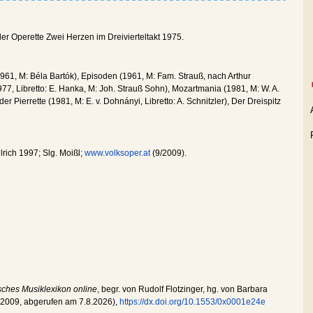
in der Operette Zwei Herzen im Dreivierteltakt 1975.
961, M: Béla Bartók), Episoden (1961, M: Fam. Strauß, nach Arthur
977, Libretto: E. Hanka, M: Joh. Strauß Sohn), Mozartmania (1981, M: W. A.
r Pierrette (1981, M: E. v. Dohnányi, Libretto: A. Schnitzler), Der Dreispitz
lrich 1997; Slg. Moißl;
www.volksoper.at
(9/2009).
sches Musiklexikon online
, begr. von Rudolf Flotzinger, hg. von Barbara
.2009
, abgerufen am
7.8.2026
),
https://dx.doi.org/10.1553/0x0001e24e