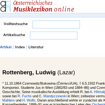
Volltextsuche
Artikelsuche
Artikel
|
Index
|
Literatur
Rottenberg,
Ludwig
(Lazar)
*
11.10.1864
Czernowitz/Bukowina (Čérnivci/UA),
†
6.5.1932
Frank
Komponist. Studierte Jus in Wien (1882/83 und 1884–86) und Czern
Geschichte. Seine musikalische Ausbildung erhielt R. bei
A. Hřimalý
sowie bei
R. Fuchs
und
E. Mandyczewski
in Wien; zeitweise vermu
Mahlers
und
H. Wolfs
. Daran anschließend wirkte er zunächst als K
Konzertbegleiter, 1888–91 war er künstlerischer Leiter des
Orchest