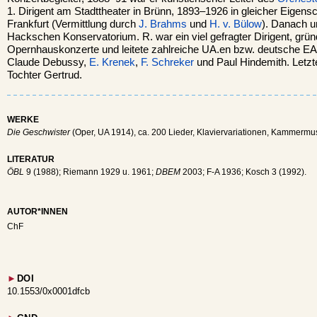
1. Dirigent am Stadttheater in Brünn, 1893–1926 in gleicher Eigen
Frankfurt (Vermittlung durch
J. Brahms
und
H. v. Bülow
). Danach un
Hackschen Konservatorium. R. war ein viel gefragter Dirigent, grün
Opernhauskonzerte und leitete zahlreiche UA.en bzw. deutsche E
Claude Debussy,
E. Krenek
,
F. Schreker
und Paul Hindemith. Letzte
Tochter Gertrud.
WERKE
Die Geschwister
(Oper, UA 1914), ca. 200 Lieder, Klaviervariationen, Kammermus
LITERATUR
ÖBL
9 (1988); Riemann 1929 u. 1961;
DBEM
2003; F-A 1936; Kosch 3 (1992).
AUTOR*INNEN
ChF
►
DOI
10.1553/0x0001dfcb