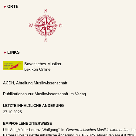
►
ORTE
►
LINKS
Bayerisches Musiker-
Lexikon Online
ACDH, Abteilung Musikwissenschaft
Publikationen zur Musikwissenschaft im Verlag
LETZTE INHALTLICHE ÄNDERUNG
27.10.2025
EMPFOHLENE ZITIERWEISE
UH
, Art. „Müller-Lorenz, Wolfgang“, in:
Oesterreichisches Musiklexikon online
, be
Barbara Boisits (letzte inhaltliche Änderung:
27.10.2025
, abgerufen am
9.8.2026