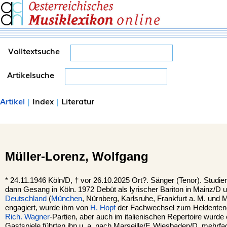
Volltextsuche
Artikelsuche
Artikel
|
Index
|
Literatur
Müller-Lorenz,
Wolfgang
*
24.11.1946
Köln
/D, †
vor 26.10.2025 Ort?. Sänger (Tenor). Studi
dann Gesang in Köln. 1972 Debüt als lyrischer Bariton in Mainz/D und
Deutschland
(
München
, Nürnberg, Karlsruhe, Frankfurt a. M. un
engagiert, wurde ihm von
H. Hopf
der Fachwechsel zum Heldentenor
Rich. Wagner
-Partien, aber auch im italienischen Repertoire wurde 
Gastspiele führten ihn u. a. nach Marseille/F, Wiesbaden/D, mehrfa