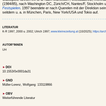
(1984/85), nach Washington DC, Zürich/CH, Nantes/F, Stockholm 
Festspielen
.
1997 beendete er nach Querelen mit der Direktion sein
seitdem u. a. in München, Paris, New York/USA und Tokio auf.
LITERATUR
K-R 1997, 2000 u. 2002; Ulrich 1997;
www.kleinezeitung.at
(10/2025);
https://ar
AUTOR*INNEN
UH
►
DOI
10.1553/0x0001da31
►
GND
Müller-Lorenz, Wolfgang: 133119866
►
OBV
Weiterführende Literatur