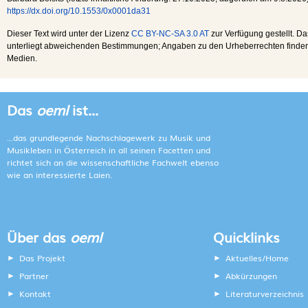
https://dx.doi.org/10.1553/0x0001da31
Dieser Text wird unter der Lizenz
CC BY-NC-SA 3.0 AT
zur Verfügung gestellt. Da
unterliegt abweichenden Bestimmungen; Angaben zu den Urheberrechten finden s
Medien.
Das
oeml
ist...
...das grundlegende Nachschlagewerk zu Musik und
Musikleben in Österreich in all seinen Facetten und
richtet sich an die wissenschaftliche Fachwelt ebenso
wie an interessierte Laien.
Über das
oeml
Quicklinks
Das Projekt
Aktuelles/Home
Partner
Abkürzungen
Kontakt
Literaturverzeichnis