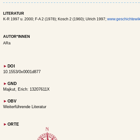
LITERATUR
K-R 1997 u. 2000; F-A 2 (1978); Kosch 2 (1960); Ulrich 1997;
www.geschichtewiki
AUTOR*INNEN
ARa
►
DOI
10.1553/0x0001d877
►
GND
Majkut, Erich: 13207611X
►
OBV
Weiterführende Literatur
►
ORTE