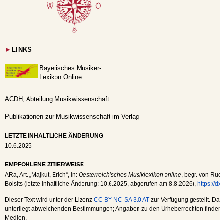
►
LINKS
Bayerisches Musiker-
Lexikon Online
ACDH, Abteilung Musikwissenschaft
Publikationen zur Musikwissenschaft im Verlag
LETZTE INHALTLICHE ÄNDERUNG
10.6.2025
EMPFOHLENE ZITIERWEISE
ARa
, Art. „Majkut, Erich“, in:
Oesterreichisches Musiklexikon online
, begr. von Ru
Boisits (letzte inhaltliche Änderung:
10.6.2025
, abgerufen am
8.8.2026
),
https://
Dieser Text wird unter der Lizenz
CC BY-NC-SA 3.0 AT
zur Verfügung gestellt. Da
unterliegt abweichenden Bestimmungen; Angaben zu den Urheberrechten finden s
Medien.