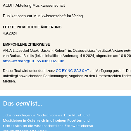
ACDH, Abteilung Musikwissenschaft
Publikationen zur Musikwissenschaft im Verlag
LETZTE INHALTLICHE ÄNDERUNG
4.9.2024
EMPFOHLENE ZITIERWEISE
AH
, Art. „Jaeckel (Jaekl, Jäckel), Robert“, in:
Oesterreichisches Musiklexikon onli
von Barbara Boisits (letzte inhaltliche Änderung:
4.9.2024
, abgerufen am
10.8.2
https://dx.doi.org/10.1553/0x0002710e
Dieser Text wird unter der Lizenz
CC BY-NC-SA 3.0 AT
zur Verfügung gestellt. Da
unterliegt abweichenden Bestimmungen; Angaben zu den Urheberrechten finden s
Medien.
Das
oeml
ist...
...das grundlegende Nachschlagewerk zu Musik und
Musikleben in Österreich in all seinen Facetten und
richtet sich an die wissenschaftliche Fachwelt ebenso
wie an interessierte Laien.