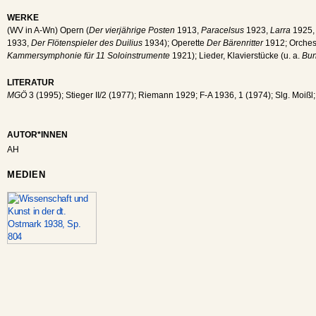
WERKE
(WV in A-Wn) Opern (
Der vierjährige Posten
1913,
Paracelsus
1923,
Larra
1925
1933,
Der Flötenspieler des Duilius
1934); Operette
Der Bärenritter
1912; Orchest
Kammersymphonie für 11 Soloinstrumente
1921); Lieder, Klavierstücke (u. a.
Bun
LITERATUR
MGÖ
3 (1995); Stieger II/2 (1977); Riemann 1929; F-A 1936, 1 (1974); Slg. Moißl;
AUTOR*INNEN
AH
MEDIEN