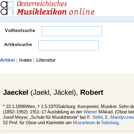
Volltextsuche
Artikelsuche
Artikel
|
Index
|
Literatur
Jaeckel
(Jaekl, Jäckel),
Robert
*
22.1.1896
Wien
, †
1.5.1970
Salzburg
. Komponist, Musiker. Sohn 
(1852–1952). 1911–17 Ausbildung an der
Wiener
MAkad. (Oboe be
Josef Meyer, „Schule für Musiktheorie“ bei
R. Stöhr
,
E. Mandyczew
52 Prof. für Oboe und Klarinette am
Mozarteum
in
Salzburg
.