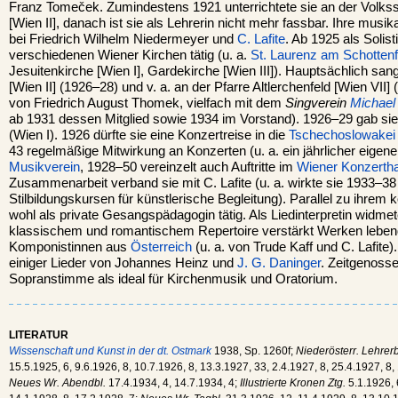
Franz Tomeček. Zumindestens 1921 unterrichtete sie an der Volks
[Wien II], danach ist sie als Lehrerin nicht mehr fassbar. Ihre musik
bei Friedrich Wilhelm Niedermeyer und
C. Lafite
. Ab 1925 als Solis
verschiedenen Wiener Kirchen tätig (u. a.
St. Laurenz am Schottenf
Jesuitenkirche [Wien I], Gardekirche [Wien III]). Hauptsächlich s
[Wien II] (1926–28) und v. a. an der Pfarre Altlerchenfeld [Wien VII]
von Friedrich August Thomek, vielfach mit dem
Singverein
Michael
ab 1931 dessen Mitglied sowie 1934 im Vorstand). 1926–29 gab sie
(Wien I). 1926 dürfte sie eine Konzertreise in die
Tschechoslowakei
43 regelmäßige Mitwirkung an Konzerten (u. a. ein jährlicher eigen
Musikverein
, 1928–50 vereinzelt auch Auftritte im
Wiener Konzerth
Zusammenarbeit verband sie mit C. Lafite (u. a. wirkte sie 1933–38
Stilbildungskursen für künstlerische Begleitung). Parallel zu ihrem
wohl als private Gesangspädagogin tätig. Als Liedinterpretin widme
klassischem und romantischem Repertoire verstärkt Werken lebe
Komponistinnen aus
Österreich
(u. a. von Trude Kaff und C. Lafite)
einiger Lieder von Johannes Heinz und
J. G. Daninger
. Zeitgenoss
Sopranstimme als ideal für Kirchenmusik und Oratorium.
LITERATUR
Wissenschaft und Kunst in der dt. Ostmark
1938, Sp. 1260f;
Niederösterr. Lehrer
15.5.1925, 6, 9.6.1926, 8, 10.7.1926, 8, 13.3.1927, 33, 2.4.1927, 8, 25.4.1927, 8,
Neues Wr. Abendbl.
17.4.1934, 4, 14.7.1934, 4;
Illustrierte Kronen Ztg.
5.1.1926, 6