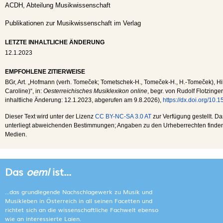
ACDH, Abteilung Musikwissenschaft
Publikationen zur Musikwissenschaft im Verlag
LETZTE INHALTLICHE ÄNDERUNG
12.1.2023
EMPFOHLENE ZITIERWEISE
BGr
, Art. „Hofmann (verh. Tomeček; Tometschek-H., Tomeček-H., H.-Tomeček), Hil
Caroline)“, in:
Oesterreichisches Musiklexikon online
, begr. von Rudolf Flotzinger
inhaltliche Änderung:
12.1.2023
, abgerufen am
9.8.2026
),
https://dx.doi.org/10
Dieser Text wird unter der Lizenz
CC BY-NC-SA 3.0 AT
zur Verfügung gestellt. Da
unterliegt abweichenden Bestimmungen; Angaben zu den Urheberrechten finden s
Medien.
Das
oeml
ist...
...das grundlegende Nachschlagewerk zu Musik und
Musikleben in Österreich in all seinen Facetten und
richtet sich an die wissenschaftliche Fachwelt ebenso
wie an interessierte Laien.