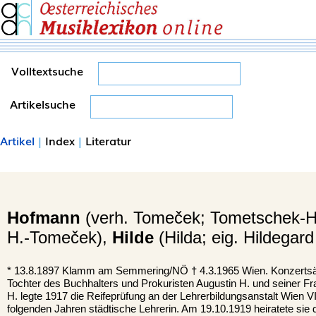
Volltextsuche
Artikelsuche
Artikel
|
Index
|
Literatur
Hofmann
(verh. Tomeček; Tometschek-H
H.-Tomeček),
Hilde
(Hilda; eig. Hildegard
*
13.8.1897
Klamm am Semmering
/NÖ †
4.3.1965
Wien
. Konzertsä
Tochter des Buchhalters und Prokuristen Augustin H. und seiner Fra
H. legte 1917 die Reifeprüfung an der Lehrerbildungsanstalt Wien VI
folgenden Jahren städtische Lehrerin. Am 19.10.1919 heiratete si