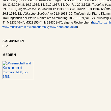
14.1.1928, 8, 17.2.1928, 7;
Neues Wr. Tagbl.
31.3.1926, 12, 11.4.1929, 8, 13.10.1
10, 11.5.1934, 8, 16.6.1935, 14, 21.2.1937, 14;
Der Tag
22.3.1928, 7;
Kleine Volk
29.3.1931, 20;
Neues Wr. Journal
30.12.1933, 10;
Die Stunde
15.3.1934, 6;
Öster
26.3.1936, 12;
Völkischer Beobachter
21.6.1938, 15; Taufbuch der Pfarre Klamm
Trauungsbuch der Pfarre Klamm am Semmering 1888–1929, fol. 124; Musikslg
4°; MS23146-4°; MS23150-4°; MS24351-4°); eigene Recherchen (
http://konzer
www.musikverein.at/konzertarchiv
;
www.anno.onb.ac.at
).
AUTOR*INNEN
BGr
MEDIEN