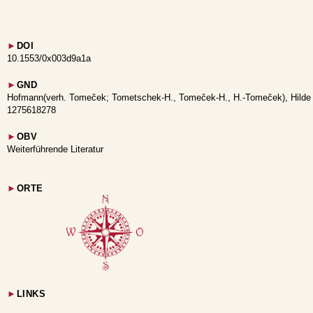
►
DOI
10.1553/0x003d9a1a
►
GND
Hofmann(verh. Tomeček; Tometschek-H., Tomeček-H., H.-Tomeček), Hilde (Hi
1275618278
►
OBV
Weiterführende Literatur
►
ORTE
►
LINKS