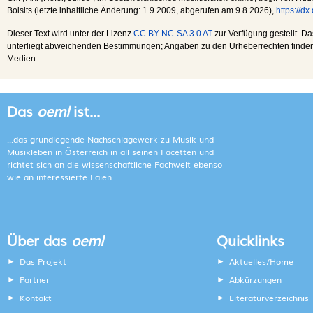
Boisits (letzte inhaltliche Änderung:
1.9.2009
, abgerufen am
9.8.2026
),
https://d
Dieser Text wird unter der Lizenz
CC BY-NC-SA 3.0 AT
zur Verfügung gestellt. Da
unterliegt abweichenden Bestimmungen; Angaben zu den Urheberrechten finden s
Medien.
Das
oeml
ist...
...das grundlegende Nachschlagewerk zu Musik und
Musikleben in Österreich in all seinen Facetten und
richtet sich an die wissenschaftliche Fachwelt ebenso
wie an interessierte Laien.
Über das
oeml
Quicklinks
Das Projekt
Aktuelles/Home
Partner
Abkürzungen
Kontakt
Literaturverzeichnis