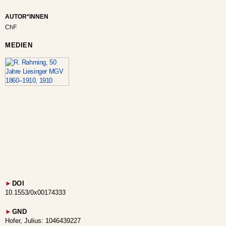
AUTOR*INNEN
ChF
MEDIEN
►
DOI
10.1553/0x00174333
►
GND
Hofer, Julius: 1046439227