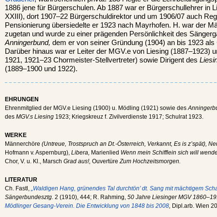
1886 jene für Bürgerschulen. Ab 1887 war er Bürgerschullehrer in 
XXIII), dort 1907–22 Bürgerschuldirektor und um 1906/07 auch Rege
Pensionierung übersiedelte er 1923 nach Mayrhofen. H. war der
zugetan und wurde zu einer prägenden Persönlichkeit des Sängerg
Anningerbund,
dem er von seiner Gründung (1904) an bis 1923 als
Darüber hinaus war er Leiter der MGV.e von Liesing (1887–1923) 
1921, 1921–23 Chormeister-Stellvertreter) sowie Dirigent des
Liesi
(1889–1900 und 1922).
EHRUNGEN
Ehrenmitglied der MGV.e Liesing (1900) u. Mödling (1921) sowie des
Anningerb
des
MGV.s Liesing
1923; Kriegskreuz f. Zivilverdienste 1917; Schulrat 1923.
WERKE
Männerchöre
(Untreue, Trostspruch an Dt.-Österreich, Verkannt, Es is z’spät), N
Hofmann v. Aspernburg),
Libera,
Marienlied
Wenn mein Schifflein sich will wend
Chor, V. u. Kl., Marsch
Grad aus!,
Ouvertüre
Zum Hochzeitsmorgen.
LITERATUR
Ch. Fastl,
„Waldigen Hang, grünendes Tal durchtön’ dt. Sang mit mächtigem Schal
Sängerbundesztg.
2 (1910), 444; R. Rahming,
50 Jahre Liesinger MGV 1860–19
Mödlinger Gesang-Verein. Die Entwicklung von 1848 bis 2008
,
Dipl.arb. Wien 2