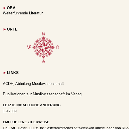
►
OBV
Weiterführende Literatur
►
ORTE
►
LINKS
ACDH, Abteilung Musikwissenschaft
Publikationen zur Musikwissenschaft im Verlag
LETZTE INHALTLICHE ÄNDERUNG
1.9.2009
EMPFOHLENE ZITIERWEISE
ChF
, Art. „Hofer, Julius“, in:
Oesterreichisches Musiklexikon online
, begr. von Rud