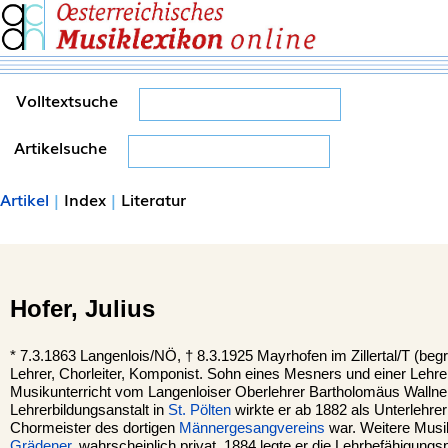
Volltextsuche
Artikelsuche
Artikel
|
Index
|
Literatur
Hofer,
Julius
*
7.3.1863
Langenlois
/NÖ, †
8.3.1925
Mayrhofen
im Zillertal/T (beg
Lehrer, Chorleiter, Komponist. Sohn eines Mesners und einer Lehrers
Musikunterricht vom Langenloiser Oberlehrer Bartholomäus Wallne
Lehrerbildungsanstalt in
St. Pölten
wirkte er ab 1882 als Unterlehre
Chormeister des dortigen
Männergesangvereins
war. Weitere Musik
Grädener
, wahrscheinlich privat. 1884 legte er die Lehrbefähigungs