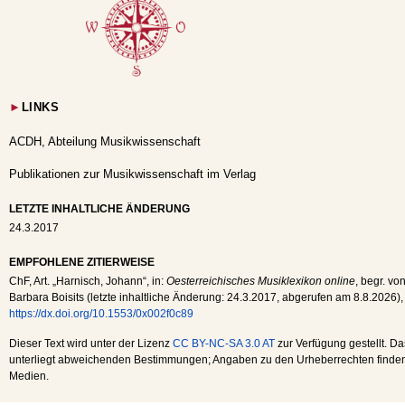
►
LINKS
ACDH, Abteilung Musikwissenschaft
Publikationen zur Musikwissenschaft im Verlag
LETZTE INHALTLICHE ÄNDERUNG
24.3.2017
EMPFOHLENE ZITIERWEISE
ChF
, Art. „Harnisch, Johann“, in:
Oesterreichisches Musiklexikon online
, begr. vo
Barbara Boisits (letzte inhaltliche Änderung:
24.3.2017
, abgerufen am
8.8.2026
),
https://dx.doi.org/10.1553/0x002f0c89
Dieser Text wird unter der Lizenz
CC BY-NC-SA 3.0 AT
zur Verfügung gestellt. Da
unterliegt abweichenden Bestimmungen; Angaben zu den Urheberrechten finden s
Medien.