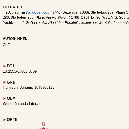
LITERATUR
Th. Albrecht in
Wr. Oboen-Journal
40 (Dezember 2008); Sterbebuch der Pfarre St.
286; Sterbebuch der Pfarre Am Hof (Wien I) 1796–1819, fol. 30; WStLA (G. Gugit
[Archivbehelf]; G. Gugitz,
Auszüge über Persönlichkeiten des Wr. Kulturlebens
[A
AUTOR*INNEN
ChF
►
DOI
10.1553/0x002f0c89
►
GND
Harnisch, Johann: 1049308123
►
OBV
Weiterführende Literatur
►
ORTE