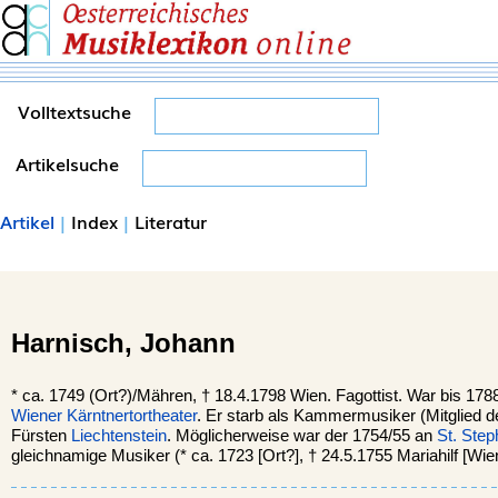
Volltextsuche
Artikelsuche
Artikel
|
Index
|
Literatur
Harnisch,
Johann
*
ca. 1749 (Ort?)/Mähren, †
18.4.1798 Wien. Fagottist. War bis 178
Wiener
Kärntnertortheater
. Er starb als Kammermusiker (Mitglied 
Fürsten
Liechtenstein
. Möglicherweise war der 1754/55 an
St. Ste
gleichnamige Musiker (* ca. 1723 [Ort?], † 24.5.1755 Mariahilf [Wien