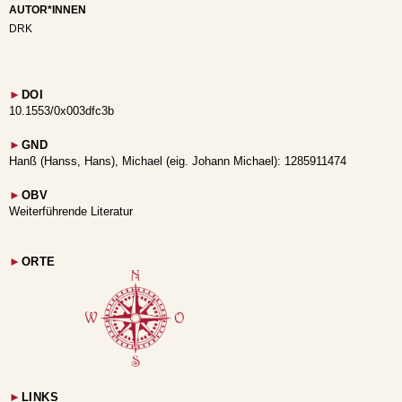
AUTOR*INNEN
DRK
►
DOI
10.1553/0x003dfc3b
►
GND
Hanß (Hanss, Hans), Michael (eig. Johann Michael): 1285911474
►
OBV
Weiterführende Literatur
►
ORTE
►
LINKS