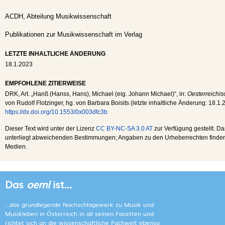
ACDH, Abteilung Musikwissenschaft
Publikationen zur Musikwissenschaft im Verlag
LETZTE INHALTLICHE ÄNDERUNG
18.1.2023
EMPFOHLENE ZITIERWEISE
DRK
, Art. „Hanß (Hanss, Hans), Michael (eig. Johann Michael)“, in:
Oesterreichis
von Rudolf Flotzinger, hg. von Barbara Boisits (letzte inhaltliche Änderung:
18.1.
https://dx.doi.org/10.1553/0x003dfc3b
Dieser Text wird unter der Lizenz
CC BY-NC-SA 3.0 AT
zur Verfügung gestellt. Da
unterliegt abweichenden Bestimmungen; Angaben zu den Urheberrechten finden s
Medien.
Das
oeml
ist...
...das grundlegende Nachschlagewerk zu Musik und
Musikleben in Österreich in all seinen Facetten und
richtet sich an die wissenschaftliche Fachwelt ebenso