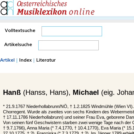
Volltextsuche
Artikelsuche
Artikel
|
Index
|
Literatur
Hanß
(Hanss, Hans),
Michael
(eig. Joha
*
21.9.1767
Niederhollabrunn
/NÖ, †
1.2.1825
Windmühle
(Wien VI).
Chorregent. Wurde als zweites von sechs Kindern des Webermeister
† 17.11.1786 Niederhollabrunn) und seiner Frau Eva, geborene Dang
Von seinen fünf Geschwistern starben zwei wenige Tage nach der G
† 9.7.1766), Anna Maria (* 7.4.1770, † 10.4.1770), Eva Maria (* 15.
27.10.1775, † ?), Franziska (* 7.3.1779, † ?). Im Jänner 1789 erhielt