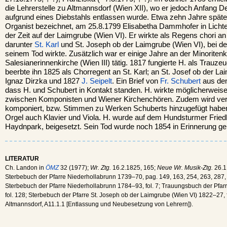
die Lehrerstelle zu Altmannsdorf (Wien XII), wo er jedoch Anfang
aufgrund eines Diebstahls entlassen wurde. Etwa zehn Jahre später 
Organist bezeichnet, am 25.8.1799 Elisabetha Dammhofer in Lichte
der Zeit auf der Laimgrube (Wien VI). Er wirkte als Regens chori a
darunter
St. Karl
und St. Joseph ob der Laimgrube (Wien VI), bei d
seinem Tod wirkte. Zusätzlich war er einige Jahre an der Minoritenk
Salesianerinnenkirche (Wien III) tätig. 1817 fungierte H. als Trauz
beerbte ihn 1825 als Chorregent an St. Karl; an St. Josef ob der L
Ignaz Dirzka und 1827
J. Seipelt
. Ein Brief von
Fr. Schubert
aus dem
dass H. und Schubert in Kontakt standen. H. wirkte möglicherweise 
zwischen Komponisten und Wiener Kirchenchören. Zudem wird verm
komponiert, bzw. Stimmen zu Werken Schuberts hinzugefügt haben 
Orgel auch Klavier und Viola. H. wurde auf dem Hundsturmer Fried
Haydnpark, beigesetzt. Sein Tod wurde noch 1854 in Erinnerung ge
LITERATUR
Ch. Landon in
ÖMZ
32 (1977);
Wr. Ztg.
16.2.1825, 165;
Neue Wr. Musik-Ztg.
26.1
Sterbebuch der Pfarre Niederhollabrunn 1739–70, pag. 149, 163, 254, 263, 287, 
Sterbebuch der Pfarre Niederhollabrunn 1784–93, fol. 7; Trauungsbuch der Pfarr
fol. 128; Sterbebuch der Pfarre St. Joseph ob der Laimgrube (Wien VI) 1822–27, 
Altmannsdorf, A11.1.1 [Entlassung und Neubesetzung von Lehrern]).