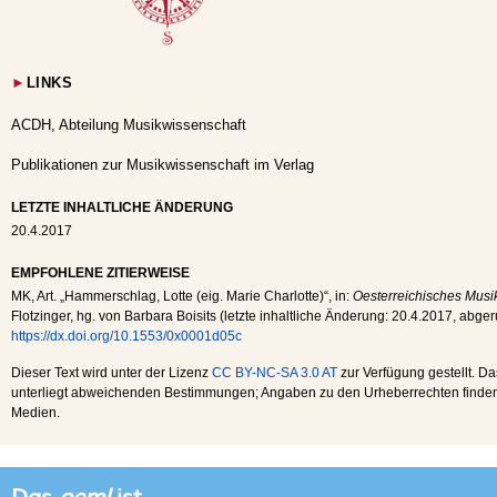
►
LINKS
ACDH, Abteilung Musikwissenschaft
Publikationen zur Musikwissenschaft im Verlag
LETZTE INHALTLICHE ÄNDERUNG
20.4.2017
EMPFOHLENE ZITIERWEISE
MK
, Art. „Hammerschlag, Lotte (eig. Marie Charlotte)“, in:
Oesterreichisches Musik
Flotzinger, hg. von Barbara Boisits (letzte inhaltliche Änderung:
20.4.2017
, abge
https://dx.doi.org/10.1553/0x0001d05c
Dieser Text wird unter der Lizenz
CC BY-NC-SA 3.0 AT
zur Verfügung gestellt. Da
unterliegt abweichenden Bestimmungen; Angaben zu den Urheberrechten finden s
Medien.
Das
oeml
ist...