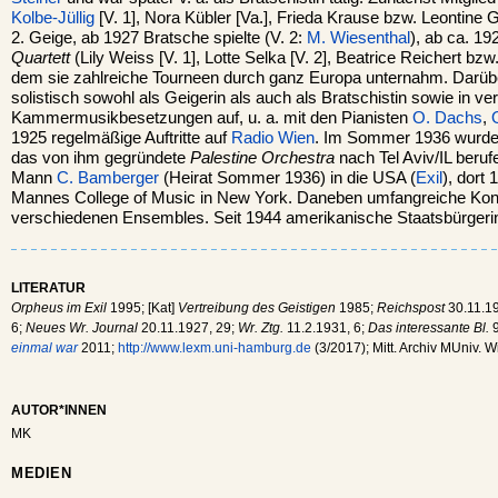
Kolbe-Jüllig
[V. 1], Nora Kübler [Va.], Frieda Krause bzw. Leontine G
2. Geige, ab 1927 Bratsche spielte (V. 2:
M. Wiesenthal
), ab ca. 
Quartett
(Lily Weiss [V. 1], Lotte Selka [V. 2], Beatrice Reichert bzw
dem sie zahlreiche Tourneen durch ganz Europa unternahm. Darüber
solistisch sowohl als Geigerin als auch als Bratschistin sowie in v
Kammermusikbesetzungen auf, u. a. mit den Pianisten
O. Dachs
,
1925 regelmäßige Auftritte auf
Radio Wien
. Im Sommer 1936 wurde
das von ihm gegründete
Palestine Orchestra
nach Tel Aviv/IL beruf
Mann
C. Bamberger
(Heirat Sommer 1936) in die USA (
Exil
), dort
Mannes College of Music in New York. Daneben umfangreiche Konze
verschiedenen Ensembles. Seit 1944 amerikanische Staatsbürgeri
LITERATUR
Orpheus im Exil
1995; [Kat]
Vertreibung des Geistigen
1985;
Reichspost
30.11.19
6;
Neues Wr. Journal
20.11.1927, 29;
Wr. Ztg.
11.2.1931, 6;
Das interessante Bl.
9
einmal war
2011;
http://www.lexm.uni-hamburg.de
(3/2017); Mitt. Archiv MUniv. 
AUTOR*INNEN
MK
MEDIEN