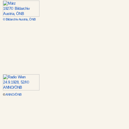
© Bildarchiv Austria, ÖNB
©
ANNO/ÖNB