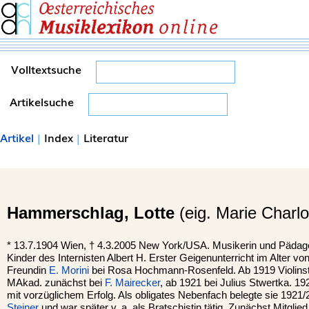
Volltextsuche
Artikelsuche
Artikel
|
Index
|
Literatur
Hammerschlag,
Lotte
(eig. Marie Charlo
*
13.7.1904
Wien
, †
4.3.2005
New York
/USA. Musikerin und Pädag
Kinder des Internisten Albert H. Erster Geigenunterricht im Alter vo
Freundin
E. Morini
bei Rosa Hochmann-Rosenfeld. Ab 1919 Violins
MAkad. zunächst bei
F. Mairecker
, ab 1921 bei Julius Stwertka. 1
mit vorzüglichem Erfolg. Als obligates Nebenfach belegte sie 1921/
Steiner
und war später v. a. als Bratschistin tätig. Zunächst Mitglie