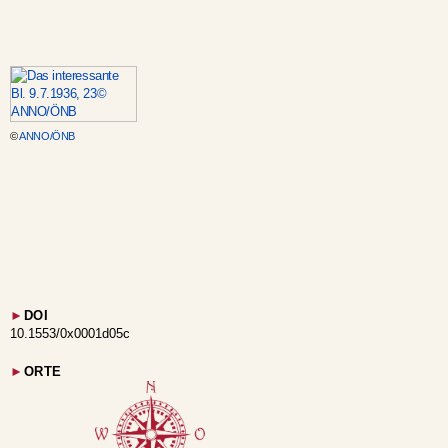
©
ANNO/ÖNB
►
DOI
10.1553/0x0001d05c
►
ORTE