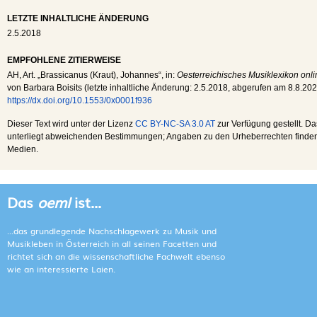
LETZTE INHALTLICHE ÄNDERUNG
2.5.2018
EMPFOHLENE ZITIERWEISE
AH
, Art. „Brassicanus (Kraut), Johannes“, in:
Oesterreichisches Musiklexikon onli
von Barbara Boisits (letzte inhaltliche Änderung:
2.5.2018
, abgerufen am
8.8.20
https://dx.doi.org/10.1553/0x0001f936
Dieser Text wird unter der Lizenz
CC BY-NC-SA 3.0 AT
zur Verfügung gestellt. Da
unterliegt abweichenden Bestimmungen; Angaben zu den Urheberrechten finden s
Medien.
Das
oeml
ist...
...das grundlegende Nachschlagewerk zu Musik und
Musikleben in Österreich in all seinen Facetten und
richtet sich an die wissenschaftliche Fachwelt ebenso
wie an interessierte Laien.