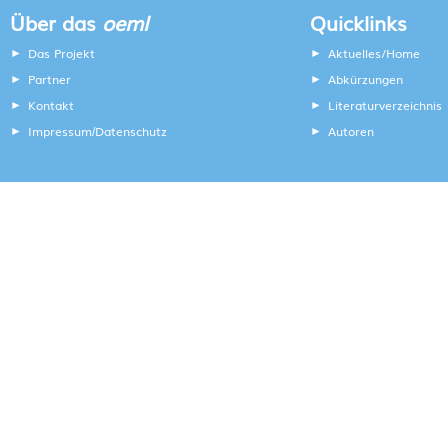
Über das
oeml
Quicklinks
Das Projekt
Aktuelles/Home
Partner
Abkürzungen
Kontakt
Literaturverzeichnis
Impressum
Datenschutz
Autoren
/