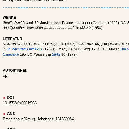
WERKE
Similia Davidica
mit 70 vierstimmigen Psalmvertonungen (Nürnberg 1615). NA:
das Quodlibet „Was wölln wir aber heben an?“
in
MAM
2 (1954).
LITERATUR
NGroveD
4 (2001);
MGG
7 (1958) u. 10 (2003);
StMl
1962–66; [Kat.]
Musik i. d. St
in
Jb. der Stadt Linz 1951
(1952); EitnerQ 2 (1900), Ntrg. 1904; H. J. Moser,
Die M
Österreich
1954; O. Wessely in
StMw
30 (1979).
AUTOR*INNEN
AH
►
DOI
10.1553/0x0001f936
►
GND
Brassicanus(Kraut), Johannes: 13165098X