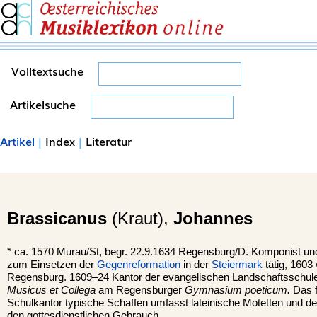
Volltextsuche
Artikelsuche
Artikel
|
Index
|
Literatur
Brassicanus
(Kraut),
Johannes
*
ca. 1570
Murau
/St, begr. 22.9.1634 Regensburg/D. Komponist und
zum Einsetzen der
Gegenreformation
in der
Steiermark
tätig, 1603
Regensburg. 1609–24 Kantor der evangelischen Landschaftsschul
Musicus et Collega
am Regensburger
Gymnasium poeticum.
Das f
Schulkantor typische Schaffen umfasst lateinische Motetten und de
den gottesdienstlichen Gebrauch.