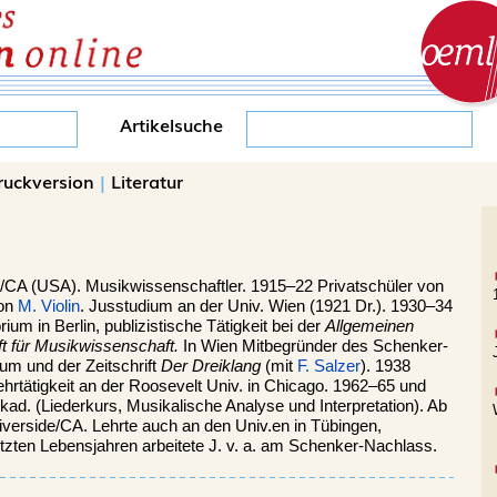
Artikelsuche
ruckversion
|
Literatur
e/CA (USA).
Musikwissenschaftler. 1915–22 Privatschüler von
von
M. Violin
. Jusstudium an der Univ. Wien (1921 Dr.). 1930–34
um in Berlin, publizistische Tätigkeit bei der
Allgemeinen
ft für Musikwissenschaft.
In Wien Mitbegründer des Schenker-
um und der Zeitschrift
Der Dreiklang
(mit
F. Salzer
). 1938
ehrtätigkeit an der Roosevelt Univ. in Chicago. 1962–65 und
ad. (Liederkurs, Musikalische Analyse und Interpretation). Ab
 Riverside/CA. Lehrte auch an den Univ.en in Tübingen,
zten Lebensjahren arbeitete J. v. a. am Schenker-Nachlass.