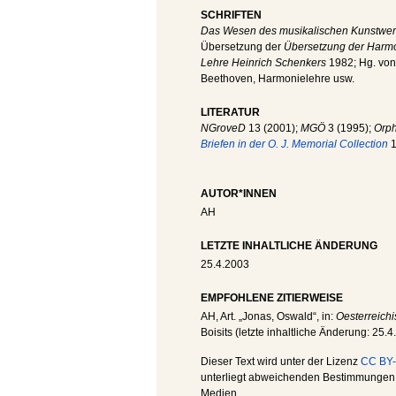
SCHRIFTEN
Das Wesen des musikalischen Kunstwerk
Übersetzung der
Übersetzung der Harm
Lehre Heinrich Schenkers
1982; Hg. vo
Beethoven, Harmonielehre usw.
LITERATUR
NGroveD
13 (2001);
MGÖ
3 (1995);
Orph
Briefen in der O. J. Memorial Collection
1
AUTOR*INNEN
AH
LETZTE INHALTLICHE ÄNDERUNG
25.4.2003
EMPFOHLENE ZITIERWEISE
AH
, Art. „Jonas, Oswald“, in:
Oesterreichi
Boisits (letzte inhaltliche Änderung:
25.4
Dieser Text wird unter der Lizenz
CC BY-
unterliegt abweichenden Bestimmungen; 
Medien.