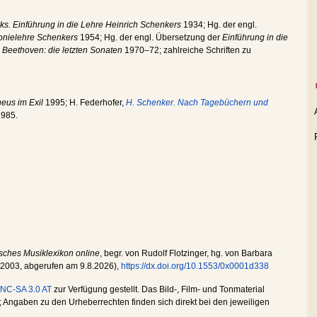
s. Einführung in die Lehre Heinrich Schenkers
1934; Hg. der engl.
onielehre Schenkers
1954; Hg. der engl. Übersetzung der
Einführung in die
n
Beethoven: die letzten Sonaten
1970–72; zahlreiche Schriften zu
eus im Exil
1995; H. Federhofer,
H. Schenker. Nach Tagebüchern und
985.
sches Musiklexikon online
, begr. von Rudolf Flotzinger, hg. von Barbara
.2003
, abgerufen am
9.8.2026
),
https://dx.doi.org/10.1553/0x0001d338
NC-SA 3.0 AT
zur Verfügung gestellt. Das Bild-, Film- und Tonmaterial
Angaben zu den Urheberrechten finden sich direkt bei den jeweiligen