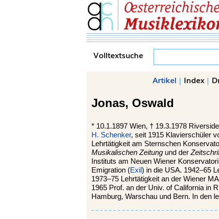
Volltextsuche
Artikel
|
Index
|
D
Jonas,
Oswald
*
10.1.1897
Wien,
†
19.3.1978
Riversid
H. Schenker
, seit 1915 Klavierschüler 
Lehrtätigkeit am Sternschen Konservatori
Musikalischen Zeitung
und der
Zeitschri
Instituts am Neuen Wiener Konservatori
Emigration (
Exil
) in die USA. 1942–65 L
1973–75 Lehrtätigkeit an der Wiener MAk
1965 Prof. an der Univ. of California in
Hamburg, Warschau und Bern. In den let