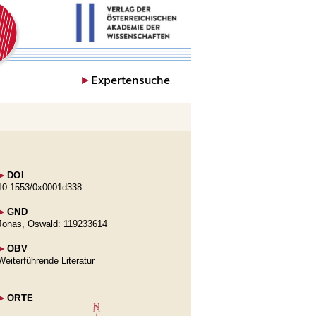
►
Expertensuche
►
DOI
10.1553/0x0001d338
►
GND
Jonas, Oswald: 119233614
►
OBV
Weiterführende Literatur
►
ORTE