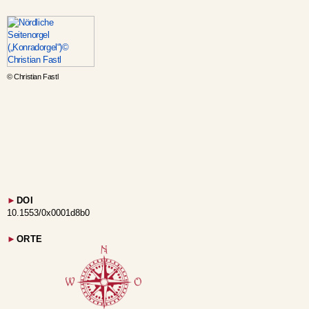
© Christian Fastl
►
DOI
10.1553/0x0001d8b0
►
ORTE