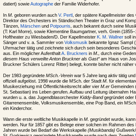
datiert) sowie
Autographe
der Familie Widerhofer.
In
M.
geboren wurden auch
V. Pertl
, der spätere Kapellmeister des
Direktor des Orchesters im Ständischen Theater in Graz und Komp
Tänzen,
Märschen
und
Potpourris
, auch bekannt durch seine Mus
(T: Karl Morre), sowie Klementine Baumgartner, verh. Grein (1855
Hoftheater zu Wiesbaden/D. Der Kapellmeister
K. M. Wallner
soll i
Sänger und v. a. Sammler von
Volksmusik
bekannte Ignaz Sampl (
Uhrmacher tätig und zeichnete sich durch sein besonderes Geschic
aus. Ein möglicher Aufenthalt
A. Bruckners
in
M.,
durch eine Gedenkt
diesem Haus verweilte Anton Bruckner als Gast“
am Haus von Jose
Bruckner Schülers Lorenz Ritter) belegt, konnte bisher nicht näher v
Der 1983 gegründete
MSch.-Verein
war 5 Jahre lang aktiv tätig un
offiziell aufgelöst. 1998 wurde die MSch. der Stadt
M.
für elementare
Musikerziehung mit Öffentlichkeitsrecht aller vier
M.er
Gemeinden (
St. Sebastian) ins Leben gerufen. Aufbau und Leitung übernahm Ha
wurden u. a. das Jugendblasorchester
Kiddy-Band
gegründet oder
Gitarrenensemble, Volksmusikensemble, eine Pop Band, ein MSch
ein Kinderchor.
Wann die erste weltliche Musikkapelle in
M.
gegründet wurde, kann n
werden. Nur für 1857 gibt es Belege einer solchen im Rahmen des 
Jahren wurde bei Bedarf die Werkskapelle
(Musikbanda)
Gußwerk/S
St. Gorkiewicz gegründete Musikkapelle wurde nach dem Zweiten