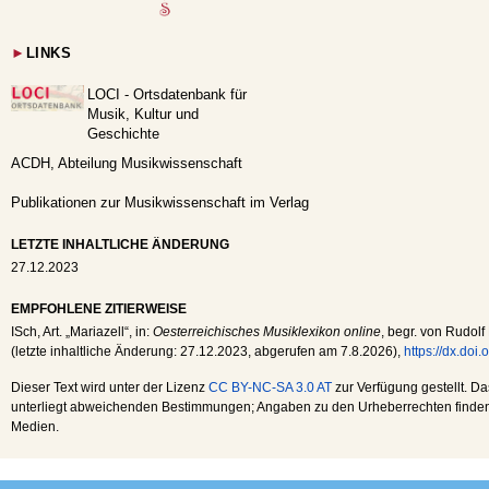
►
LINKS
LOCI - Ortsdatenbank für
Musik, Kultur und
Geschichte
ACDH, Abteilung Musikwissenschaft
Publikationen zur Musikwissenschaft im Verlag
LETZTE INHALTLICHE ÄNDERUNG
27.12.2023
EMPFOHLENE ZITIERWEISE
ISch
, Art. „Mariazell“, in:
Oesterreichisches Musiklexikon online
, begr. von Rudolf
(letzte inhaltliche Änderung:
27.12.2023
, abgerufen am
7.8.2026
),
https://dx.do
Dieser Text wird unter der Lizenz
CC BY-NC-SA 3.0 AT
zur Verfügung gestellt. Da
unterliegt abweichenden Bestimmungen; Angaben zu den Urheberrechten finden s
Medien.