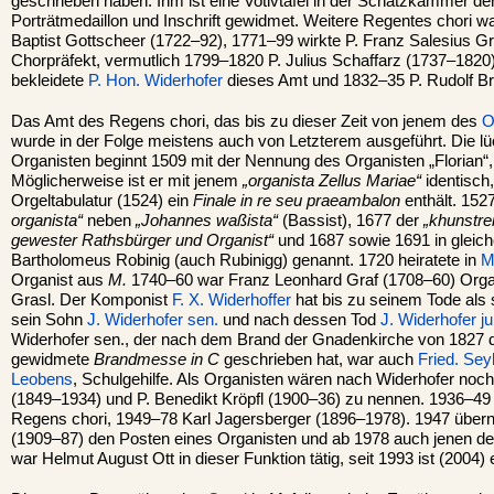
geschrieben haben. Ihm ist eine Votivtafel in der Schatzkammer de
Porträtmedaillon und Inschrift gewidmet. Weitere Regentes chori 
Baptist Gottscheer (1722–92), 1771–99 wirkte P. Franz Salesius Gr
Chorpräfekt, vermutlich 1799–1820 P. Julius Schaffarz (1737–1820
bekleidete
P. Hon. Widerhofer
dieses Amt und 1832–35 P. Rudolf Bre
Das Amt des Regens chori, das bis zu dieser Zeit von jenem des
O
wurde in der Folge meistens auch von Letzterem ausgeführt. Die lü
Organisten beginnt 1509 mit der Nennung des Organisten „Florian“
Möglicherweise ist er mit jenem
„organista Zellus Mariae“
identisch
Orgeltabulatur (1524) ein
Finale in re seu praeambalon
enthält. 1527
organista“
neben
„Johannes waßista“
(Bassist), 1677 der
„khunstre
gewester Rathsbürger und Organist“
und 1687 sowie 1691 in gleich
Bartholomeus Robinig (auch Rubinigg) genannt. 1720 heiratete in
M
Organist aus
M.
1740–60 war Franz Leonhard Graf (1708–60) Orga
Grasl. Der Komponist
F. X. Widerhoffer
hat bis zu seinem Tode als s
sein Sohn
J. Widerhofer sen.
und nach dessen Tod
J. Widerhofer ju
Widerhofer sen., der nach dem Brand der Gnadenkirche von 1827
gewidmete
Brandmesse in C
geschrieben hat, war auch
Fried. Sey
Leobens
, Schulgehilfe. Als Organisten wären nach Widerhofer noc
(1849–1934) und P. Benedikt Kröpfl (1900–36) zu nennen. 1936–49
Regens chori, 1949–78 Karl Jagersberger (1896–1978). 1947 über
(1909–87) den Posten eines Organisten und ab 1978 auch jenen d
war Helmut August Ott in dieser Funktion tätig, seit 1993 ist (2004