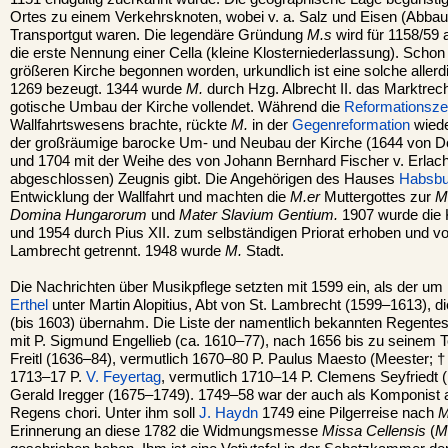
Ortes zu einem Verkehrsknoten, wobei v. a. Salz und Eisen (Abbau
Transportgut waren. Die legendäre Gründung
M.s
wird für 1158/59 
die erste Nennung einer Cella (kleine Klosterniederlassung). Scho
größeren Kirche begonnen worden, urkundlich ist eine solche allerdi
1269 bezeugt. 1344 wurde
M.
durch Hzg. Albrecht II. das Marktrech
gotische Umbau der Kirche vollendet. Während die
Reformationsze
Wallfahrtswesens brachte, rückte
M.
in der
Gegenreformation
wiede
der großräumige barocke Um- und Neubau der Kirche (1644 von 
und 1704 mit der Weihe des von Johann Bernhard Fischer v. Erlach
abgeschlossen) Zeugnis gibt. Die Angehörigen des Hauses
Habsbu
Entwicklung der Wallfahrt und machten die
M.er
Muttergottes zur
M
Domina Hungarorum
und
Mater Slavium Gentium.
1907 wurde die K
und 1954 durch Pius XII. zum selbständigen Priorat erhoben und vo
Lambrecht getrennt. 1948 wurde
M.
Stadt.
Die Nachrichten über Musikpflege setzten mit 1599 ein, als der um
Erthel
unter Martin Alopitius, Abt von St. Lambrecht (1599–1613), d
(bis 1603) übernahm. Die Liste der namentlich bekannten Regentes
mit P. Sigmund Engellieb (ca. 1610–77), nach 1656 bis zu seinem 
Freitl (1636–84), vermutlich 1670–80 P. Paulus Maesto (Meester; 
1713–17 P.
V. Feyertag
, vermutlich 1710–14 P. Clemens Seyfriedt
Gerald Iregger (1675–1749). 1749–58 war der auch als Komponist
Regens chori. Unter ihm soll
J. Haydn
1749 eine Pilgerreise nach
M
Erinnerung an diese 1782 die Widmungsmesse
Missa Cellensis
(
M