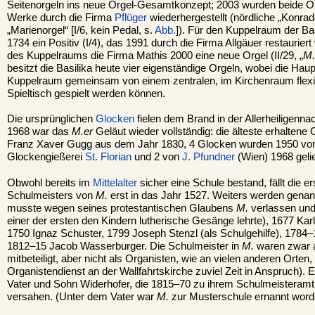
Seitenorgeln ins neue Orgel-Gesamtkonzept; 2003 wurden beide Or
Werke durch die Firma
Pflüger
wiederhergestellt (nördliche „Konrado
„Marienorgel“ [I/6, kein Pedal, s.
Abb.
]). Für den Kuppelraum der Ba
1734 ein Positiv (I/4), das 1991 durch die Firma Allgäuer restaurie
des Kuppelraums die Firma Mathis 2000 eine neue Orgel (II/29, „
M.
besitzt die Basilika heute vier eigenständige Orgeln, wobei die Haup
Kuppelraum gemeinsam von einem zentralen, im Kirchenraum flexib
Spieltisch gespielt werden können.
Die ursprünglichen
Glocken
fielen dem Brand in der Allerheiligenna
1968 war das
M.er
Geläut wieder vollständig: die älteste erhalte
Franz Xaver Gugg aus dem Jahr 1830, 4 Glocken wurden 1950 von
Glockengießerei
St. Florian
und 2 von
J. Pfundner
(Wien) 1968 gelie
Obwohl bereits im
Mittelalter
sicher eine Schule bestand, fällt die 
Schulmeisters von
M.
erst in das Jahr 1527. Weiters werden genan
musste wegen seines protestantischen Glaubens
M.
verlassen und
einer der ersten den Kindern lutherische Gesänge lehrte), 1677 Kar
1750 Ignaz Schuster, 1799 Joseph Stenzl (als Schulgehilfe), 1784
1812–15 Jacob Wasserburger. Die Schulmeister in
M.
waren zwar 
mitbeteiligt, aber nicht als Organisten, wie an vielen anderen Orten,
Organistendienst an der Wallfahrtskirche zuviel Zeit in Anspruch)
Vater und Sohn Widerhofer, die 1815–70 zu ihrem Schulmeisteramt 
versahen. (Unter dem Vater war
M.
zur Musterschule ernannt word