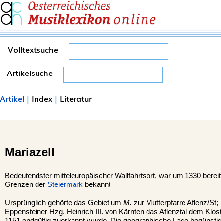
Volltextsuche
Artikelsuche
Artikel
|
Index
|
Literatur
Mariazell
Bedeutendster mitteleuropäischer Wallfahrtsort, war um 1330 bereits
Grenzen der
Steiermark
bekannt
Ursprünglich gehörte das Gebiet um
M.
zur Mutterpfarre Aflenz/St;
Eppensteiner Hzg. Heinrich III. von Kärnten das Aflenztal dem Klos
1151 endgültig zuerkannt wurde. Die geographische Lage begünstig