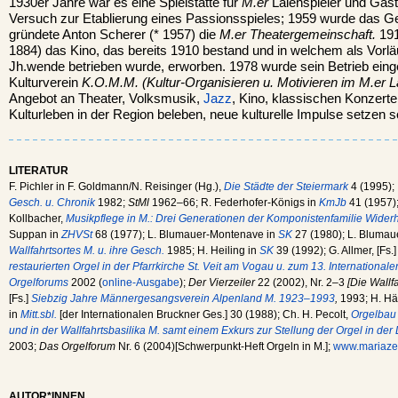
1930er Jahre war es eine Spielstätte für
M.er
Laienspieler und Gast
Versuch zur Etablierung eines Passionsspieles; 1959 wurde das Ge
gründete Anton Scherer (* 1957) die
M.er Theatergemeinschaft.
191
1884) das Kino, das bereits 1910 bestand und in welchem als Vorlä
Jh.wende betrieben wurde, erworben. 1978 wurde sein Betrieb einge
Kulturverein
K.O.M.M. (Kultur-Organisieren u. Motivieren im M.er 
Angebot an Theater, Volksmusik,
Jazz
, Kino, klassischen Konzerten 
Kulturleben in der Region beleben, neue kulturelle Impulse setzen so
LITERATUR
F. Pichler in F. Goldmann/N. Reisinger (Hg.),
Die Städte der Steiermark
4 (1995); 
Gesch. u. Chronik
1982;
StMl
1962–66; R. Federhofer-Königs in
KmJb
41 (1957);
Kollbacher,
Musikpflege in M.: Drei Generationen der Komponistenfamilie Wider
Suppan in
ZHVSt
68 (1977); L. Blumauer-Montenave in
SK
27 (1980); L. Bluma
Wallfahrtsortes M. u. ihre Gesch.
1985; H. Heiling in
SK
39 (1992); G. Allmer, [Fs.
restaurierten Orgel in der Pfarrkirche St. Veit am Vogau u. zum 13. Internationa
Orgelforums
2002 (
online-Ausgabe
);
Der Vierzeiler
22 (2002), Nr. 2–3
[Die Wallf
[Fs.]
Siebzig Jahre Männergesangsverein Alpenland M. 1923–1993
,
1993; H. Här
in
Mitt.sbl.
[der Internationalen Bruckner Ges.] 30 (1988); Ch. H. Pecolt,
Orgelbau 
und in der Wallfahrtsbasilika M. samt einem Exkurs zur Stellung der Orgel in der 
2003;
Das Orgelforum
Nr. 6 (2004)[Schwerpunkt-Heft Orgeln in M.];
www.mariazel
AUTOR*INNEN