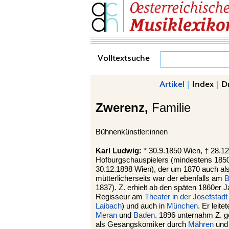
Volltextsuche
Artikel
|
Index
|
D
Zwerenz,
Familie
Bühnenkünstler:innen
Karl Ludwig:
* 30.9.1850 Wien, † 28.1
Hofburgschauspielers (mindestens 185
30.12.1898 Wien), der um 1870 auch als
mütterlicherseits war der ebenfalls am
B
1837). Z. erhielt ab den späten 1860e
Regisseur am
Theater in der Josefstadt
Laibach
) und auch in
München
. Er leit
Meran
und
Baden
. 1896 unternahm Z. 
als Gesangskomiker durch
Mähren
un