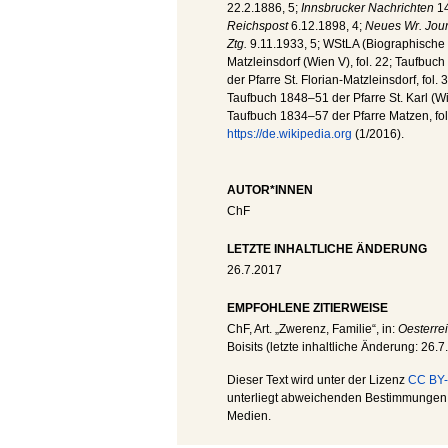
22.2.1886, 5;
Innsbrucker Nachrichten
14
Reichspost
6.12.1898, 4;
Neues Wr. Jou
Ztg.
9.11.1933, 5; WStLA (Biographische Slg
Matzleinsdorf (Wien V), fol. 22; Taufbuc
der Pfarre St. Florian-Matzleinsdorf, fol
Taufbuch 1848–51 der Pfarre St. Karl (Wie
Taufbuch 1834–57 der Pfarre Matzen, fol
https://de.wikipedia.org
(1/2016).
AUTOR*INNEN
ChF
LETZTE INHALTLICHE ÄNDERUNG
26.7.2017
EMPFOHLENE ZITIERWEISE
ChF
, Art. „Zwerenz, Familie“, in:
Oesterre
Boisits (letzte inhaltliche Änderung:
26.7
Dieser Text wird unter der Lizenz
CC BY-
unterliegt abweichenden Bestimmungen; 
Medien.