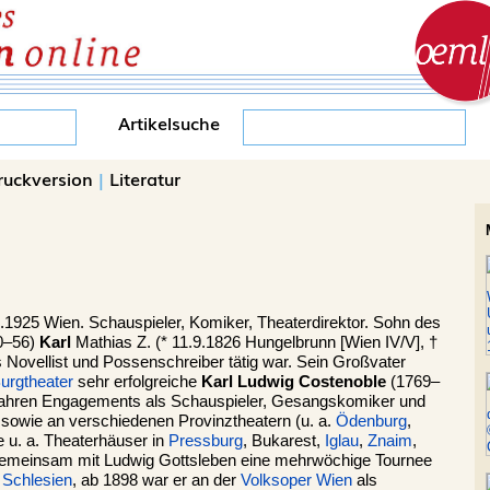
Artikelsuche
ruckversion
|
Literatur
2.1925 Wien. Schauspieler, Komiker, Theaterdirektor. Sohn des
0–56)
Karl
Mathias Z. (* 11.9.1826 Hungelbrunn [Wien IV/V], †
 Novellist und Possenschreiber tätig war. Sein Großvater
urgtheater
sehr erfolgreiche
Karl Ludwig Costenoble
(1769–
r Jahren Engagements als Schauspieler, Gesangskomiker und
sowie an verschiedenen Provinztheatern (u. a.
Ödenburg
,
ete u. a. Theaterhäuser in
Pressburg
, Bukarest,
Iglau
,
Znaim
,
gemeinsam mit Ludwig Gottsleben eine mehrwöchige Tournee
d
Schlesien
, ab 1898 war er an der
Volksoper Wien
als