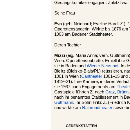
Gesangskomiker engagiert. Zuletzt war 
Seine Frau
Eva
(geb. Neidhard; Eveline Hardt-Z.):
Operettensängerin. Wirkte bis 1876 am 
1903 am Badener Stadttheater.
Deren Tochter
Mizzi
(eig. Maria Anna; verh. Guttmann)
Wien. Operettensoubrette. Erhielt ihre
sie in Baden und
Wiener Neustadt
. In d
Bielitz (Bielsko-Biała/PL) reüssieren, n
1901 in Wien (
Carltheater
1901–15 und 
1919–21). Ihre Karriere, in deren Verlauf
sie 1937 nach Engagements am
Theate
Gastspiele führten Z. nach
Graz
,
Brünn
nach ihr benanntes Etablissement in Bad
Guttmann
. Ihr Sohn
Fritz
Z. (Friedrich 
und wirkte am
Raimundtheater
sowie be
GEDENKSTÄTTEN