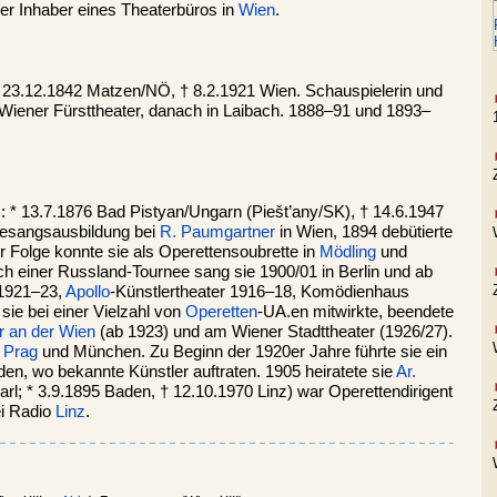
er Inhaber eines Theaterbüros in
Wien
.
 * 23.12.1842 Matzen/NÖ, † 8.2.1921 Wien. Schauspielerin und
Wiener Fürsttheater, danach in Laibach. 1888–91 und 1893–
: * 13.7.1876 Bad Pistyan/Ungarn (Piešt’any/SK), † 14.6.1947
 Gesangsausbildung bei
R. Paumgartner
in Wien, 1894 debütierte
er Folge konnte sie als Operettensoubrette in
Mödling
und
ach einer Russland-Tournee sang sie 1900/01 in Berlin und ab
1921–23,
Apollo
-Künstlertheater 1916–18, Komödienhaus
 sie bei einer Vielzahl von
Operetten
-UA.en mitwirkte, beendete
r an der Wien
(ab 1923) und am Wiener Stadttheater (1926/27).
,
Prag
und München. Zu Beginn der 1920er Jahre führte sie ein
en, wo bekannte Künstler auftraten. 1905 heiratete sie
Ar.
Karl; * 3.9.1895 Baden, † 12.10.1970 Linz) war Operettendirigent
i Radio
Linz
.