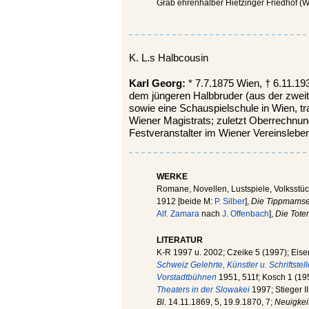
Grab ehrenhalber Hietzinger Friedhof (Wi
K. L.s Halbcousin
Karl Georg:
* 7.7.1875 Wien, † 6.11.1933
dem jüngeren Halbbruder (aus der zweit
sowie eine Schauspielschule in Wien, tr
Wiener Magistrats; zuletzt Oberrechnun
Festveranstalter im Wiener Vereinsleben
WERKE
Romane, Novellen, Lustspiele, Volksstücke
1912 [beide M:
P. Silber
],
Die Tippmamse
Alf. Zamara
nach
J. Offenbach
],
Die Tote
LITERATUR
K-R 1997 u. 2002; Czeike 5 (1997); Eise
Schweiz Gelehrte, Künstler u. Schriftstelle
Vorstadtbühnen
1951, 511f; Kosch 1 (19
Theaters in der Slowakei
1997; Stieger II
Bl.
14.11.1869, 5, 19.9.1870, 7;
Neuigkeit