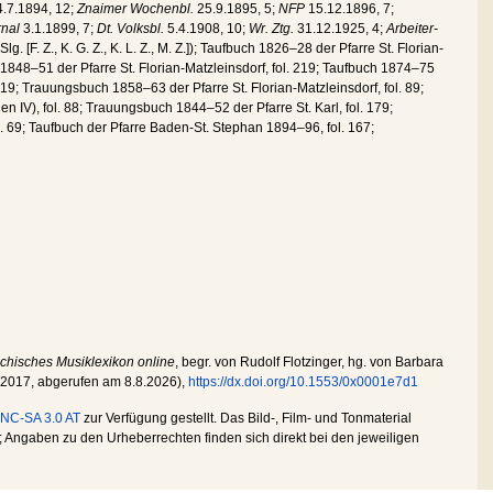
.7.1894, 12;
Znaimer Wochenbl.
25.9.1895, 5;
NFP
15.12.1896, 7;
rnal
3.1.1899, 7;
Dt. Volksbl.
5.4.1908, 10;
Wr. Ztg.
31.12.1925, 4;
Arbeiter-
. [F. Z., K. G. Z., K. L. Z., M. Z.]); Taufbuch 1826–28 der Pfarre St. Florian-
h 1848–51 der Pfarre St. Florian-Matzleinsdorf, fol. 219; Taufbuch 1874–75
. 319; Trauungsbuch 1858–63 der Pfarre St. Florian-Matzleinsdorf, fol. 89;
n IV), fol. 88; Trauungsbuch 1844–52 der Pfarre St. Karl, fol. 179;
. 69; Taufbuch der Pfarre Baden-St. Stephan 1894–96, fol. 167;
ichisches Musiklexikon online
, begr. von Rudolf Flotzinger, hg. von Barbara
.2017
, abgerufen am
8.8.2026
),
https://dx.doi.org/10.1553/0x0001e7d1
NC-SA 3.0 AT
zur Verfügung gestellt. Das Bild-, Film- und Tonmaterial
Angaben zu den Urheberrechten finden sich direkt bei den jeweiligen