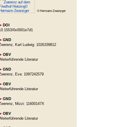
© Hermann Zwanzger
►
DOI
10.1553/0x0001e7d1
►
GND
Zwerenz, Karl Ludwig: 1026339812
►
OBV
Weiterführende Literatur
►
GND
Zwerenz, Eva: 1097242579
►
OBV
Weiterführende Literatur
►
GND
Zwerenz, Mizzi: 11600147X
►
OBV
Weiterführende Literatur