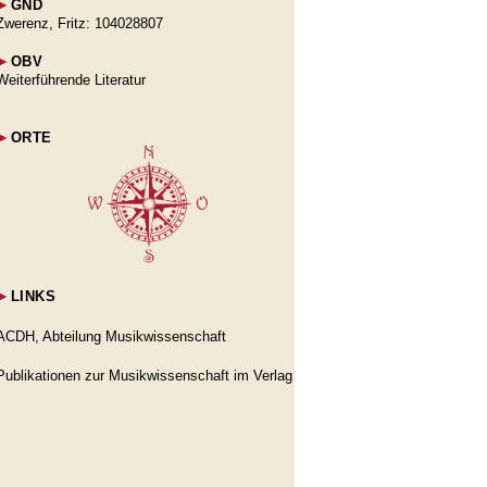
►
GND
Zwerenz, Fritz: 104028807
►
OBV
Weiterführende Literatur
►
ORTE
►
LINKS
ACDH, Abteilung Musikwissenschaft
Publikationen zur Musikwissenschaft im Verlag