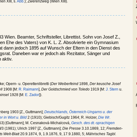
en XIII, s.
Abb.
); Zwerenzweg (Wien XIII).
 Wien. Beamter, Schriftsteller, Librettist. Sohn von Josef Z.,
en Ehe des Vaters) von K. L. Z. Absolvierte ein Gymnasium
at dann jedoch 1895 auf Wunsch der Eltern in den Dienst des
gsrat. Daneben war er jedoch als Rezitator, Sänger und
 aktiv.
; Opern- u. Operettenlibretti (
Der Weiberfeind
1898,
Der keusche Josef
ll
1908 [M:
R. Raimann
],
Der Goldschmied von Toledo
1919 [M:
J. Stern
u.
ninsel
1928 [M:
E. Zador
]).
nberg 1903 [Z., Guttmann];
Deutschlands, Österreich-Ungarns u. der
r in Wort u. Bild
2 (1910); Giebisch/Gugitz 1964; R. Holzer,
Die Wr.
53) [Guttmann]; M. Cesnaková-Michalcová,
Gesch. des dt.-sprachigen
I/3 (1981); Ulrich 1997 [Z., Guttmann];
Die Presse
3.10.1869, 12;
Fremden-
s Welt-Blatt
20.9.1874, 9, 1.9.1876, 9, 17.9.1880, 5;
Mährisches Tagbl.