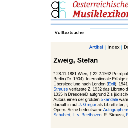
Volltextsuche
Artikel
|
Index
|
D
Zweig,
Stefan
*
28.11.1881
Wien
, †
22.2.1942
Petrópol
Berlin (Dr. 1904). Internationale Erfol
Übersiedelung nach London (
Exil
), 194
Strauss
verfasste Z. 1932 das Libretto 
1935 in Dresden/D aufgrund Z.s jüdisc
Autors einen der größten
Skandale
währ
daraufhin auf
J. Gregor
als Librettisten,
Opern. Seine bedeutsame
Autographe
Schubert
,
L. v. Beethoven
, R. Strauss,