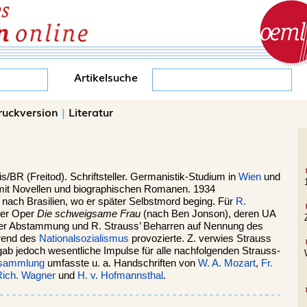
Artikelsuche
ruckversion
|
Literatur
is
/BR (Freitod). Schriftsteller. Germanistik-Studium in
Wien
und
ge mit Novellen und biographischen Romanen. 1934
1 nach Brasilien, wo er später Selbstmord beging. Für
R.
der Oper
Die schweigsame Frau
(nach Ben Jonson), deren UA
her Abstammung und R. Strauss’ Beharren auf Nennung des
end des
Nationalsozialismus
provozierte. Z. verwies Strauss
 gab jedoch wesentliche Impulse für alle nachfolgenden Strauss-
nsammlung
umfasste u. a. Handschriften von
W. A. Mozart
,
Fr.
Rich. Wagner
und
H. v. Hofmannsthal
.