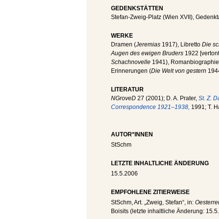
GEDENKSTÄTTEN
Stefan-Zweig-Platz (Wien XVII), Gedenkt
WERKE
Dramen (
Jeremias
1917), Libretto
Die s
Augen des ewigen Bruders
1922 [verton
Schachnovelle
1941), Romanbiographie
Erinnerungen (
Die Welt von gestern
1944
LITERATUR
NGroveD
27 (2001); D. A. Prater,
St. Z. 
Correspondence 1921–1938,
1991; T. 
AUTOR*INNEN
StSchm
LETZTE INHALTLICHE ÄNDERUNG
15.5.2006
EMPFOHLENE ZITIERWEISE
StSchm
, Art. „Zweig, Stefan“, in:
Oesterre
Boisits (letzte inhaltliche Änderung:
15.5