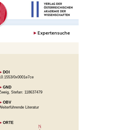
►
Expertensuche
►
DOI
10.1553/0x0001e7ce
►
GND
Zweig, Stefan: 118637479
►
OBV
Weiterführende Literatur
►
ORTE