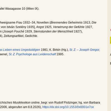
afel Wasagasse 10 (Wien IX).
chweigsame Frau
1932–34, Novellen (
Brennendes Geheimnis
1913,
Die
t von István Szelény 1935],
Angst
1925,
Verwirrung der Gefühle
1927,
n (
Joseph Fouché
1929,
Sternstunden der Menschheit
1927),
), Zeitungsartikel, Gedichte.
Das Leben eines Ungeduldigen
1981; K. Birkin (Hg.),
St. Z. – Joseph Gregor,
Haenel,
St. Z. Psychologe aus Leidenschaft
1995.
ichisches Musiklexikon online
, begr. von Rudolf Flotzinger, hg. von Barbara
.2006
, abgerufen am
8.8.2026
),
https://dx.doi.org/10.1553/0x0001e7ce