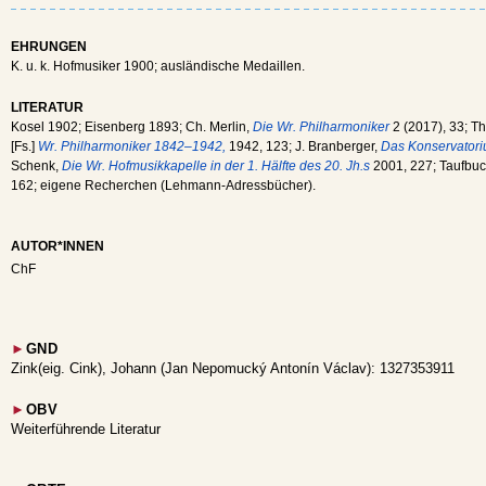
EHRUNGEN
K. u. k. Hofmusiker 1900; ausländische Medaillen.
LITERATUR
Kosel 1902; Eisenberg 1893; Ch. Merlin,
Die Wr. Philharmoniker
2 (2017), 33; Th
[Fs.]
Wr. Philharmoniker 1842–1942,
1942, 123; J. Branberger,
Das Konservatoriu
Schenk,
Die Wr. Hofmusikkapelle in der 1. Hälfte des 20. Jh.s
2001, 227; Taufbuch
162; eigene Recherchen (Lehmann-Adressbücher).
AUTOR*INNEN
ChF
►
GND
Zink(eig. Cink), Johann (Jan Nepomucký Antonín Václav): 1327353911
►
OBV
Weiterführende Literatur