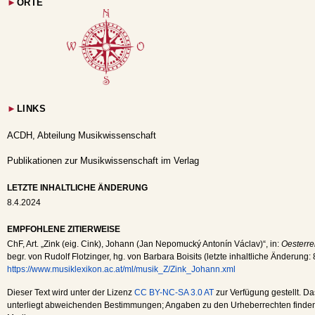
►
ORTE
►
LINKS
ACDH, Abteilung Musikwissenschaft
Publikationen zur Musikwissenschaft im Verlag
LETZTE INHALTLICHE ÄNDERUNG
8.4.2024
EMPFOHLENE ZITIERWEISE
ChF
, Art. „Zink (eig. Cink), Johann (Jan Nepomucký Antonín Václav)“, in:
Oesterre
begr. von Rudolf Flotzinger, hg. von Barbara Boisits (letzte inhaltliche Änderung:
https://www.musiklexikon.ac.at/ml/musik_Z/Zink_Johann.xml
Dieser Text wird unter der Lizenz
CC BY-NC-SA 3.0 AT
zur Verfügung gestellt. Da
unterliegt abweichenden Bestimmungen; Angaben zu den Urheberrechten finden s