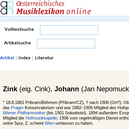
Volltextsuche
Artikelsuche
Artikel
|
Index
|
Literatur
Zink
(eig. Cink),
Johann
(Jan Nepomucký
*
18.8.1861
Pribram
/Böhmen (Příbram/CZ), †
nach 1906 (Ort?). Ob
das
Prager
Konservatorium und war 1882–1906 Mitglied des Hofop
Wiener Philharmoniker
(bis 1901 Solooboist). 1894 außerdem Exsp
Mitglied der
Hofmusikkapelle
; 1906 vom regelmäßigen Dienst entho
seine Spur, Z. scheint
Wien
verlassen zu haben.