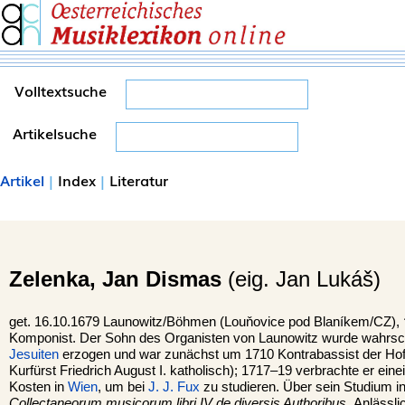
Volltextsuche
Artikelsuche
Artikel
|
Index
|
Literatur
Zelenka,
Jan Dismas
(eig. Jan Lukáš)
get. 16.10.1679 Launowitz/Böhmen (Louňovice pod Blaníkem/CZ),
Komponist. Der Sohn des Organisten von Launowitz wurde wahrsch
Jesuiten
erzogen und war zunächst um 1710 Kontrabassist der Hofk
Kurfürst Friedrich August I. katholisch); 1717–19 verbrachte er eine
Kosten in
Wien
, um bei
J. J. Fux
zu studieren. Über sein Studium i
Collectaneorum musicorum libri IV de diversis Authoribus.
Anlässl