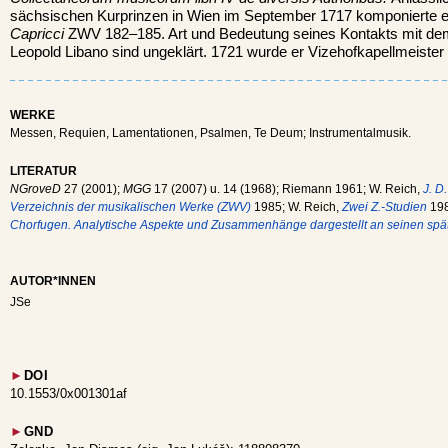
sächsischen Kurprinzen in Wien im September 1717 komponierte er
Capricci
ZWV 182–185. Art und Bedeutung seines Kontakts mit dem
Leopold Libano sind ungeklärt. 1721 wurde er Vizehofkapellmeister
WERKE
Messen, Requien, Lamentationen, Psalmen, Te Deum; Instrumentalmusik.
LITERATUR
NGroveD
27 (2001);
MGG
17 (2007) u. 14 (1968); Riemann 1961; W. Reich,
J. D
Verzeichnis der musikalischen Werke (ZWV)
1985; W. Reich,
Zwei Z.-Studien
198
Chorfugen. Analytische Aspekte und Zusammenhänge dargestellt an seinen sp
AUTOR*INNEN
JSe
►
DOI
10.1553/0x001301af
►
GND