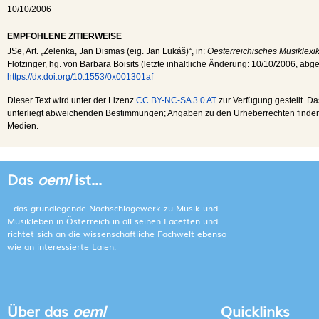
10/10/2006
EMPFOHLENE ZITIERWEISE
JSe
, Art. „Zelenka, Jan Dismas (eig. Jan Lukáš)“, in:
Oesterreichisches Musiklexi
Flotzinger, hg. von Barbara Boisits (letzte inhaltliche Änderung:
10/10/2006
, abg
https://dx.doi.org/10.1553/0x001301af
Dieser Text wird unter der Lizenz
CC BY-NC-SA 3.0 AT
zur Verfügung gestellt. Da
unterliegt abweichenden Bestimmungen; Angaben zu den Urheberrechten finden s
Medien.
Das
oeml
ist...
...das grundlegende Nachschlagewerk zu Musik und
Musikleben in Österreich in all seinen Facetten und
richtet sich an die wissenschaftliche Fachwelt ebenso
wie an interessierte Laien.
Über das
oeml
Quicklinks