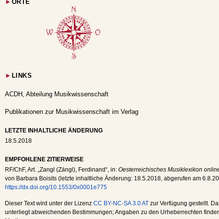
►
ORTE
►
LINKS
ACDH, Abteilung Musikwissenschaft
Publikationen zur Musikwissenschaft im Verlag
LETZTE INHALTLICHE ÄNDERUNG
18.5.2018
EMPFOHLENE ZITIERWEISE
RF
/
ChF
, Art. „Zangl (Zängl), Ferdinand“, in:
Oesterreichisches Musiklexikon onlin
von Barbara Boisits (letzte inhaltliche Änderung:
18.5.2018
, abgerufen am
6.8.2
https://dx.doi.org/10.1553/0x0001e775
Dieser Text wird unter der Lizenz
CC BY-NC-SA 3.0 AT
zur Verfügung gestellt. Da
unterliegt abweichenden Bestimmungen; Angaben zu den Urheberrechten finden s