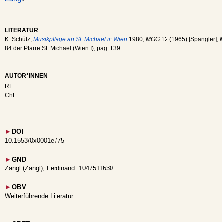
LITERATUR
K. Schütz,
Musikpflege an St. Michael in Wien
1980;
MGG
12 (1965) [Spangler];
84 der Pfarre St. Michael (Wien I), pag. 139.
AUTOR*INNEN
RF
ChF
►
DOI
10.1553/0x0001e775
►
GND
Zangl (Zängl), Ferdinand: 1047511630
►
OBV
Weiterführende Literatur