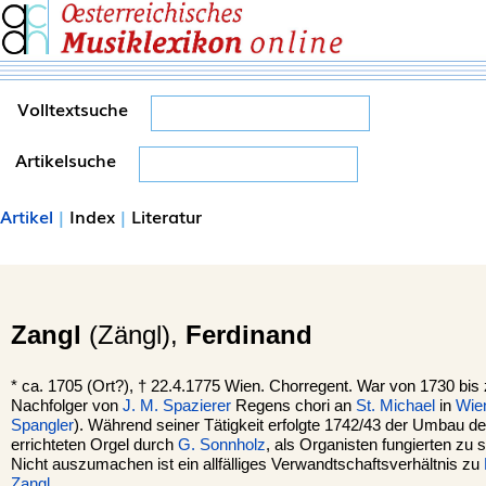
Volltextsuche
Artikelsuche
Artikel
|
Index
|
Literatur
Zangl
(Zängl),
Ferdinand
*
ca. 1705 (Ort?), †
22.4.1775
Wien
. Chorregent. War von 1730 bis
Nachfolger von
J. M. Spazierer
Regens chori an
St. Michael
in
Wie
Spangler
). Während seiner Tätigkeit erfolgte 1742/43 der Umbau d
errichteten Orgel durch
G. Sonnholz
, als Organisten fungierten zu se
Nicht auszumachen ist ein allfälliges Verwandtschaftsverhältnis zu
Zangl
.