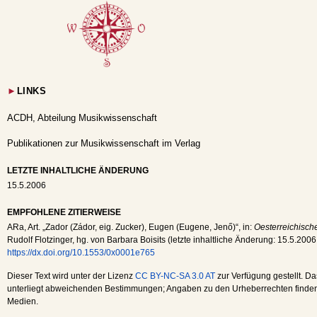
►
LINKS
ACDH, Abteilung Musikwissenschaft
Publikationen zur Musikwissenschaft im Verlag
LETZTE INHALTLICHE ÄNDERUNG
15.5.2006
EMPFOHLENE ZITIERWEISE
ARa
, Art. „Zador (Zádor, eig. Zucker), Eugen (Eugene, Jenő)“, in:
Oesterreichisch
Rudolf Flotzinger, hg. von Barbara Boisits (letzte inhaltliche Änderung:
15.5.2006
https://dx.doi.org/10.1553/0x0001e765
Dieser Text wird unter der Lizenz
CC BY-NC-SA 3.0 AT
zur Verfügung gestellt. Da
unterliegt abweichenden Bestimmungen; Angaben zu den Urheberrechten finden s
Medien.