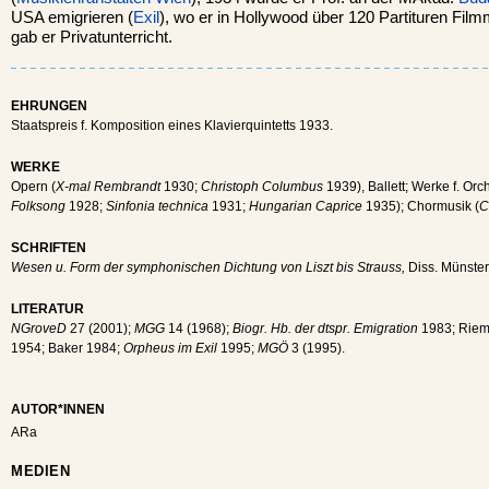
USA emigrieren (
Exil
), wo er in Hollywood über 120 Partituren Fil
gab er Privatunterricht.
EHRUNGEN
Staatspreis f. Komposition eines Klavierquintetts 1933.
WERKE
Opern (
X-mal Rembrandt
1930;
Christoph Columbus
1939), Ballett; Werke f. Orch
Folksong
1928;
Sinfonia technica
1931;
Hungarian Caprice
1935); Chormusik (
C
SCHRIFTEN
Wesen u. Form der symphonischen Dichtung von Liszt bis Strauss,
Diss. Münster
LITERATUR
NGroveD
27 (2001);
MGG
14 (1968);
Biogr. Hb. der dtspr. Emigration
1983; Riem
1954; Baker 1984;
Orpheus im Exil
1995;
MGÖ
3 (1995).
AUTOR*INNEN
ARa
MEDIEN