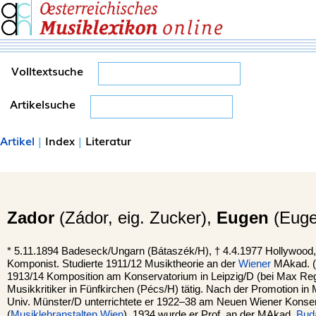
Volltextsuche
Artikelsuche
Artikel
|
Index
|
Literatur
Zador
(Zádor, eig. Zucker),
Eugen
(Euge
*
5.11.1894
Badeseck
/Ungarn (Bátaszék/H), †
4.4.1977
Hollywood
Komponist. Studierte 1911/12 Musiktheorie an der
Wiener
MAkad. 
1913/14 Komposition am Konservatorium in Leipzig/D (bei Max Reg
Musikkritiker in Fünfkirchen (Pécs/H) tätig. Nach der Promotion in
Univ. Münster/D unterrichtete er 1922–38 am Neuen Wiener Konse
(
Musiklehranstalten Wien
), 1934 wurde er Prof. an der MAkad.
Bud