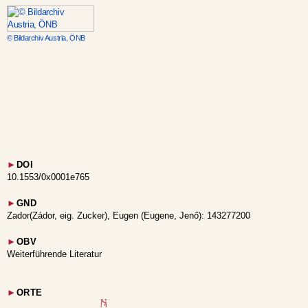
© Bildarchiv Austria, ÖNB
►
DOI
10.1553/0x0001e765
►
GND
Zador(Zádor, eig. Zucker), Eugen (Eugene, Jenő): 143277200
►
OBV
Weiterführende Literatur
►
ORTE