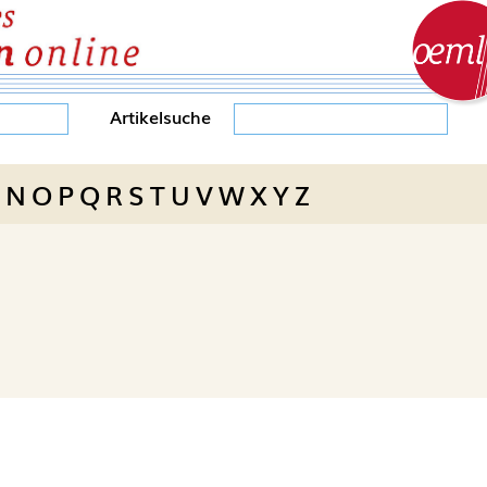
Artikelsuche
N
O
P
Q
R
S
T
U
V
W
X
Y
Z