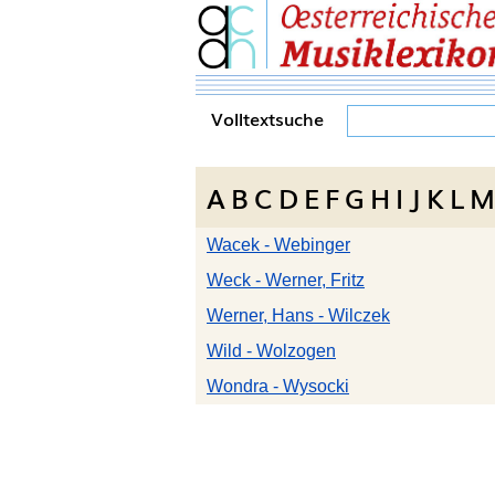
Volltextsuche
A
B
C
D
E
F
G
H
I
J
K
L
M
Wacek - Webinger
Weck - Werner, Fritz
Werner, Hans - Wilczek
Wild - Wolzogen
Wondra - Wysocki