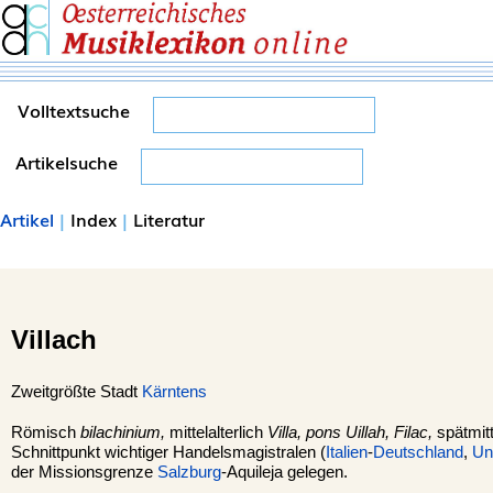
Volltextsuche
Artikelsuche
Artikel
|
Index
|
Literatur
Villach
Zweitgrößte Stadt
Kärntens
Römisch
bilachinium,
mittelalterlich
Villa, pons Uillah, Filac,
spätmitt
Schnittpunkt wichtiger Handelsmagistralen (
Italien
-
Deutschland
,
Un
der Missionsgrenze
Salzburg
-Aquileja gelegen.