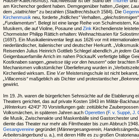
Hauser-Katechismus
). Nachweisbar ist der Stand der
Thurner
und S
am Kirchenchor gedient haben. Demgegenüber hatten
„Geiger, Lau
dem
„stattrichter“
zu bezahlen (
Stadtrechtsbuch
1584). Die
Gegenre
Kirchenmusik
neu, forderte
„fridliches“
Verhalten,
„gleichstimmigen
„Fundamentum“.
Belegt ist eine lange Reihe von Schulmeistern, K
Musikern, die auf Violine, Posaune und
Zink
Kirchendienste leistete
Chormeister Philipp Rättich erhalten: Weihnachtsarien für Solosti
(1697). Ein Musikalieninventar liegt aus 1626 vor mit internationale
niederländischer, italienischer und deutscher Herkunft. „Volksmusi
Reisenden Julius Heinrich Gottlieb Schlegel abendlich
„in jedem Ga
Geigenbauerfamilie Arrich im nahen Pöckau/K verfertigte billige Ge
Kostknaben sangen
„gewisse täg vor den heusern“
oder brachten
Mechanismen volkstümlicher Überlieferung wurden in „Verbotszei
Kirchenlied wirksam. Eine
V.er
Meistersingschule ist nicht bekannt
„Villacensis“
maßgeblich als Dichter und protestantischer
„Bekenne
gewirkt.
Im 19. Jh. waren die bürgerlichen Sehnsüchte auf die Etablierung 
Theaters gerichtet, das auf private Kosten 1843 im Militär-Backha
„Winterkurs 42/43“
70 Vorstellungen gab: zeitübliche Zauberpossen
Volksmärchen, in späteren Jahren auch
Operetten
(
F. v. Suppè
,
J. 
die Musik, Zwischenakte und Maskenbälle sind Gastorchester und
diente das Theater nur mehr als Filmtheater bis zum Abbruch 194
Gesangvereine
gegründet (
Männergesangverein, Handelssängerb
Arbeitersängerbund
u. a.), mit deren Hilfe es zu großen Oratorien