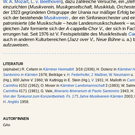
W. A. Mozart
,
L. v. Beethoven
), dazu zahlreiche Versuche, ein „st
einzurichten (
Musikverein, Musikgesellschaft, Musikklub, Orchest
der 1923 gegründeten Ortsgruppe der
Urania
nur mäßiger Erfolg b
sich der bestehende
Musikverein
,
der ein Sinfonieorchester und e
patronisierte (die Musikschule – heute Landesmusikschulwerk – wur
gleichen Jahr formierte sich der
A-cappella-Chor V.,
der sich in Fa
errungen hat. Seit 1976 ist V. Festspielstätte des Musikfestivals
Ca
auch in anderen Kulturbereichen (
Jazz over V., Neue Bühne
u. a.) 
aufzuweisen.
LITERATUR
(alphabet.) R. Cefarin in
Kärntner Heimatbll.
3/16 (1936); H. Dolenz in
Kärntner H
Santonino in Kärnten
1978; Beiträge v.
H. Federhofer
,
J. Maßner
,
W. Neumann
u.
(Hg.),
900 Jahre V.
1960; W. Kattnigg in E. Stein (Hg.),
V.
1931; H. Malloth in
Cari
Carinthia
I/152 (1962); O. Moser in
Kärntner Landsmannschaft
3 (1983); W. Salm
Carinthia
I/171 (1981); G. Vale,
Itinerario Itinerarium di Paolo Santonino
1943; H. 
Von der Tonkunst zum Konzertbetrieb. Fs. 175 Jahre Musikverein Kärnten
2003; F
H. Anglés
1958.
AUTOR*INNEN
GAn