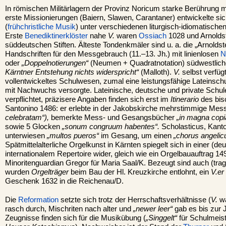
In römischen Militärlagern der Provinz Noricum starke Berührung m
erste Missionierungen (Baiern, Slawen, Carantaner) entwickelte si
(
frühchristliche Musik
) unter verschiedenen liturgisch-idiomatische
Erste
Benediktinerklöster
nahe
V.
waren
Ossiach
1028 und Arnoldst
süddeutschen Stiften. Älteste Tondenkmäler sind u. a. die „Arnoldst
Handschriften für den Messgebrauch (11.–13. Jh.) mit linienlosen
N
oder
„Doppelnotierungen“
(Neumen + Quadratnotation) südwestlich
Kärntner Entstehung nichts widerspricht“
(Malloth).
V.
selbst verfüg
vollentwickeltes Schulwesen, zumal eine leistungsfähige Lateinschu
mit Nachwuchs versorgte. Lateinische, deutsche und private Schu
verpflichtet, präzisere Angaben finden sich erst im
Itinerario
des bis
Santonino 1486: er erlebte in der Jakobskirche mehrstimmige Me
celebratam“),
bemerkte Mess- und Gesangsbücher
„in magna copi
sowie 5 Glocken
„sonum congruum habentes“.
Scholasticus, Kant
unterwiesen
„multos pueros“
im Gesang, um einen
„chorus angeli
Spätmittelalterliche Orgelkunst in Kärnten spiegelt sich in einer (de
internationalem Repertoire wider, gleich wie ein Orgelbauauftrag 1
Minoritenguardian Gregor für Maria Saal/K. Bezeugt sind auch (tra
wurden
Orgelträger
beim Bau der Hl. Kreuzkirche entlohnt, ein
V.er
Geschenk 1632 in die Reichenau/D.
Die
Reformation
setzte sich trotz der Herrschaftsverhältnisse (
V.
w
rasch durch, Mischriten nach alter und
„newer leer“
gab es bis zur J
Zeugnisse finden sich für die Musikübung (
„Singgelt“
für Schulmeis