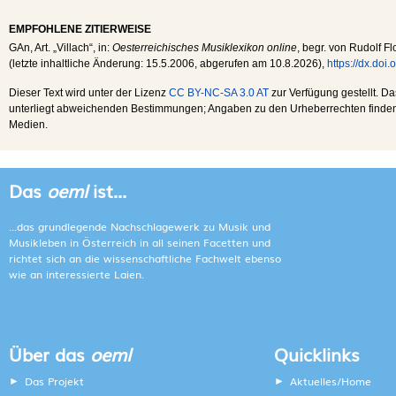
EMPFOHLENE ZITIERWEISE
GAn
, Art. „Villach“, in:
Oesterreichisches Musiklexikon online
, begr. von Rudolf Fl
(letzte inhaltliche Änderung:
15.5.2006
, abgerufen am
10.8.2026
),
https://dx.do
Dieser Text wird unter der Lizenz
CC BY-NC-SA 3.0 AT
zur Verfügung gestellt. Da
unterliegt abweichenden Bestimmungen; Angaben zu den Urheberrechten finden s
Medien.
Das
oeml
ist...
...das grundlegende Nachschlagewerk zu Musik und
Musikleben in Österreich in all seinen Facetten und
richtet sich an die wissenschaftliche Fachwelt ebenso
wie an interessierte Laien.
Über das
oeml
Quicklinks
Das Projekt
Aktuelles/Home