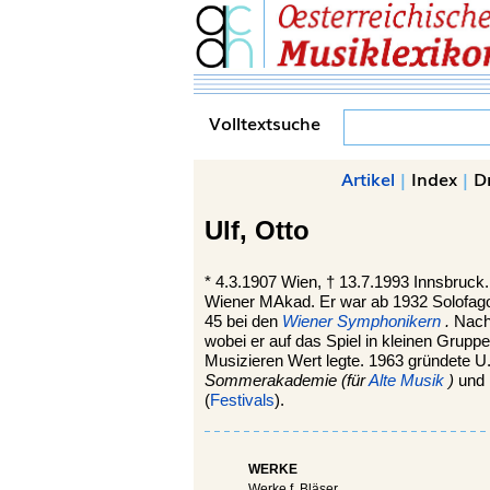
Volltextsuche
Artikel
|
Index
|
D
Ulf,
Otto
*
4.3.1907
Wien,
†
13.7.1993
Innsbruck
Wiener MAkad. Er war ab 1932 Solofagot
45 bei den
Wiener Symphonikern
.
Nach
wobei er auf das Spiel in kleinen Gruppe
Musizieren Wert legte. 1963 gründete U
Sommerakademie (für
Alte Musik
)
und 
(
Festivals
).
WERKE
Werke f. Bläser.