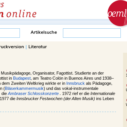
Artikelsuche
ruckversion
|
Literatur
.
Musikpädagoge, Organisator, Fagottist. Studierte an der
tist in
Budapest
, am Teatro Colón in Buenos Aires und 1938–
 dem Zweiten Weltkrieg wirkte er in
Innsbruck
als Pädagoge,
n (
Bläserkammermusik
) und das vokal-instrumentale
. die
Ambraser Schlosskonzerte
.
1972 rief er die
Internationale
1977 die
Innsbrucker Festwochen (der Alten Musik)
ins Leben