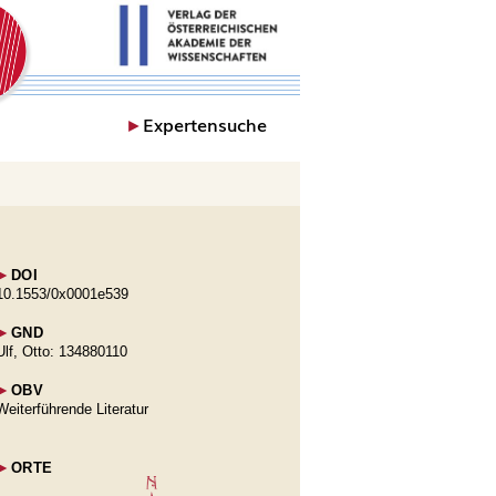
►
Expertensuche
►
DOI
10.1553/0x0001e539
►
GND
Ulf, Otto: 134880110
►
OBV
Weiterführende Literatur
►
ORTE