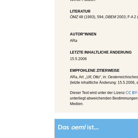
LITERATUR
ÖMZ
48 (1993), 594;
DBEM
2003; F-A 2 
AUTOR*INNEN
ARa
LETZTE INHALTLICHE ÄNDERUNG
15.5.2006
EMPFOHLENE ZITIERWEISE
ARa
, Art. „Ulf, Otto“, in:
Oesterreichisches
(letzte inhaltliche Änderung:
15.5.2006
,
Dieser Text wird unter der Lizenz
CC BY-
unterliegt abweichenden Bestimmungen; 
Medien.
Das
oeml
ist...