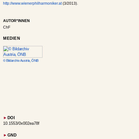
http://www.wienerphilharmoniker.at
(3/2013).
AUTOR*INNEN
ChF
MEDIEN
© Bildarchiv Austria, ÖNB
►
DOI
10.1553/0x002ea78f
►
GND