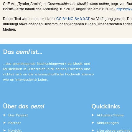
ChF
, Art. „Tyroler, Armin“, in:
Oesterreichisches Musiklexikon online
, begr. von Ru
Boisits (letzte inhaltliche Änderung:
8.7.2013
, abgerufen am
6.8.2026
),
https://d
Dieser Text wird unter der Lizenz
CC BY-NC-SA 3.0 AT
zur Verfügung gestellt. Da
unterliegt abweichenden Bestimmungen; Angaben zu den Urheberrechten finden s
Medien.
Das
oeml
ist...
...das grundlegende Nachschlagewerk zu Musik und
Musikleben in Österreich in all seinen Facetten und
richtet sich an die wissenschaftliche Fachwelt ebenso
wie an interessierte Laien.
Über das
oeml
Quicklinks
Das Projekt
Aktuelles/Home
Partner
Abkürzungen
Kontakt
Literaturverzeichnis