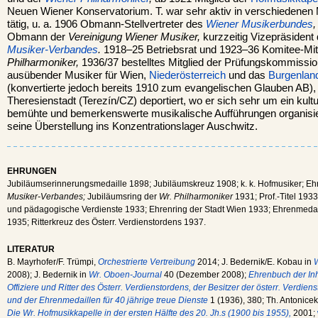
Neuen Wiener Konservatorium. T. war sehr aktiv in verschiedenen
tätig, u. a. 1906 Obmann-Stellvertreter des
Wiener Musikerbundes
Obmann der
Vereinigung Wiener Musiker,
kurzzeitig Vizepräsident
Musiker-Verbandes
.
1918–25 Betriebsrat und 1923–36 Komitee-Mit
Philharmoniker,
1936/37 bestelltes Mitglied der Prüfungskommission
ausübender Musiker für Wien,
Niederösterreich
und das
Burgenlan
(konvertierte jedoch bereits 1910 zum evangelischen Glauben AB)
Theresienstadt (Terezín/CZ) deportiert, wo er sich sehr um ein kult
bemühte und bemerkenswerte musikalische Aufführungen organisier
seine Überstellung ins Konzentrationslager Auschwitz.
EHRUNGEN
Jubiläumserinnerungsmedaille 1898; Jubiläumskreuz 1908; k. k. Hofmusiker; Eh
Musiker-Verbandes;
Jubiläumsring der
Wr. Philharmoniker
1931; Prof.-Titel 1933
und pädagogische Verdienste 1933; Ehrenring der Stadt Wien 1933; Ehrenmedaill
1935; Ritterkreuz des Österr. Verdienstordens 1937.
LITERATUR
B. Mayrhofer/F. Trümpi,
Orchestrierte Vertreibung
2014; J. Bedernik/E. Kobau in
2008); J. Bedernik in
Wr. Oboen-Journal
40 (Dezember 2008);
Ehrenbuch der Inh
Offiziere und Ritter des Österr. Verdienstordens, der Besitzer der österr. Verdie
und der Ehrenmedaillen für 40 jährige treue Dienste
1 (1936), 380; Th. Antonicek
Die Wr. Hofmusikkapelle in der ersten Hälfte des 20. Jh.s (1900 bis 1955),
2001;