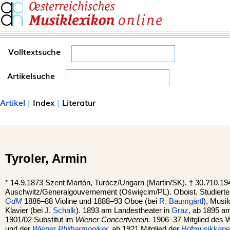
Volltextsuche
Artikelsuche
Artikel
|
Index
|
Literatur
Tyroler,
Armin
*
14.9.1873
Szent Martón
, Turócz/Ungarn (Martin/SK), †
30.?10.19
Auschwitz
/Generalgouvernement (Oświęcim/PL). Oboist. Studiert
GdM
1886–88 Violine und 1888–93 Oboe (bei
R. Baumgärtl
), Musik
Klavier (bei
J. Schalk
). 1893 am Landestheater in
Graz
, ab 1895 
1901/02 Substitut im
Wiener Concertverein.
1906–37 Mitglied des 
und der
Wiener Philharmoniker
,
ab 1921 Mitglied der
Hofmusikkapel