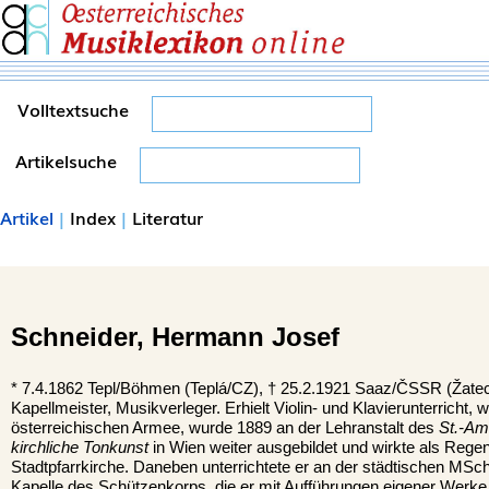
Volltextsuche
Artikelsuche
Artikel
|
Index
|
Literatur
Schneider,
Hermann Josef
*
7.4.1862
Tepl/Böhmen (Teplá/CZ),
†
25.2.1921
Saaz/ČSSR (Žate
Kapellmeister, Musikverleger. Erhielt Violin- und Klavierunterricht,
österreichischen Armee, wurde 1889 an der Lehranstalt des
St.-Am
kirchliche Tonkunst
in Wien weiter ausgebildet und wirkte als Rege
Stadtpfarrkirche. Daneben unterrichtete er an der städtischen MSch.
Kapelle des Schützenkorps, die er mit Aufführungen eigener Werke