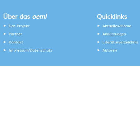
Über das
oeml
Quicklinks
Das Projekt
Aktuelles/Home
Partner
Abkürzungen
Kontakt
Literaturverzeichnis
Impressum
Datenschutz
Autoren
/