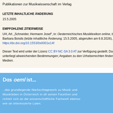
Publikationen zur Musikwissenschaft im Verlag
LETZTE INHALTLICHE ÄNDERUNG
15.5.2005
EMPFOHLENE ZITIERWEISE
UH
, Art. „Schneider, Hermann Josef“, in:
Oesterreichisches Musiklexikon online
, 
Barbara Boisits (letzte inhaltliche Änderung:
15.5.2005
, abgerufen am
6.8.2026
),
https://dx.doi.org/10.1553/0x0001e14f
Dieser Text wird unter der Lizenz
CC BY-NC-SA 3.0 AT
zur Verfügung gestellt. Da
unterliegt abweichenden Bestimmungen; Angaben zu den Urheberrechten finden s
Medien.
Das
oeml
ist...
...das grundlegende Nachschlagewerk zu Musik und
Musikleben in Österreich in all seinen Facetten und
richtet sich an die wissenschaftliche Fachwelt ebenso
wie an interessierte Laien.