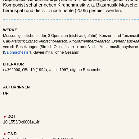
Komponist schuf er neben Kirchenmusik v. a. Blasmusik-Märsche, d
herausgab und die z. T. noch heute (2005) gespielt werden.
WERKE
Messen; geistliche Lieder; 3 Operetten (nicht aufgeführt); Konzert- und Tanzmusi
Carl-Marsch; Erzhzg.-Albrecht-Marsch; Alt-Starhemberg-Marsch; Bienenhaus-Ma
versch. Besetzungen (Streich-Orch., österr. u. preußische Militärmusik, bayrisch
[
Salonorchester
], Klavier mit u. ohne Gesang).
LITERATUR
LdM
2000;
ÖBL
10 (1994); Ulrich 1997; eigene Recherchen.
AUTOR*INNEN
UH
►
DOI
10.1553/0x0001e14f
►
GND