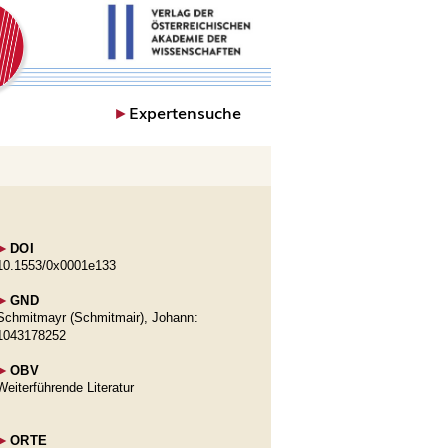
►
Expertensuche
►
DOI
10.1553/0x0001e133
►
GND
Schmitmayr (Schmitmair), Johann:
1043178252
►
OBV
Weiterführende Literatur
►
ORTE