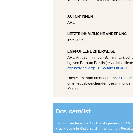
AUTOR*INNEN
ARa
LETZTE INHALTLICHE ÄNDERUNG
15.5.2005
EMPFOHLENE ZITIERWEISE
ARa
, Art. „Schmitmayr (Schmitmair), Joha
hg. von Barbara Boisits (letzte inhaltlic
https://dx.doi.org/10.1553/0x0001e133
Dieser Text wird unter der Lizenz
CC BY-
unterliegt abweichenden Bestimmungen; 
Medien.
Das
oeml
ist...
...das grundlegende Nachschlagewerk zu Mus
Musikleben in Österreich in all seinen Facet