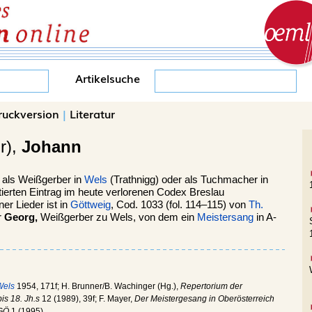
Artikelsuche
ruckversion
|
Literatur
r),
Johann
. als Weißgerber in
Wels
(Trathnigg) oder als Tuchmacher in
erten Eintrag im heute verlorenen Codex Breslau
er Lieder ist in
Göttweig
, Cod. 1033 (fol. 114–115) von
Th.
r
Georg,
Weißgerber zu Wels, von dem ein
Meistersang
in A-
Wels
1954, 171f; H. Brunner/B. Wachinger (Hg.),
Repertorium der
is 18. Jh.s
12 (1989), 39f; F. Mayer,
Der Meistergesang in Oberösterreich
GÖ
1 (1995).