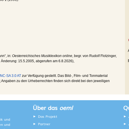
nn“, in:
Oesterreichisches Musiklexikon online
, begr. von Rudolf Flotzinger,
he Änderung:
15.5.2005
, abgerufen am
6.8.2026
),
NC-SA 3.0 AT
zur Verfügung gestellt. Das Bild-, Film- und Tonmaterial
Angaben zu den Urheberrechten finden sich direkt bei den jeweiligen
Über das
oeml
Qu
Das Projekt
ik und
Partner
ten und