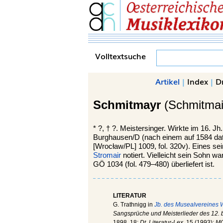
Volltextsuche
Artikel
|
Index
|
D
Schmitmayr
(Schmitmai
*
?,
†
?.
Meistersinger. Wirkte im 16. Jh
Burghausen/D (nach einem auf 1584 dati
[Wrocław/PL] 1009, fol. 320v). Eines sein
Stromair
notiert. Vielleicht sein Sohn wa
GÖ 1034 (fol. 479–480) überliefert ist.
LITERATUR
G. Trathnigg in
Jb. des Musealvereines 
Sangsprüche und Meisterlieder des 12. b
1898, 18;
Dt. Literatur-Lex.
15 (1993);
M