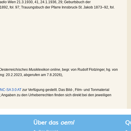
adio Wien
21.3.1930, 41, 24.1.1936, 29; Geburtsbuch der
 1892, fol. 97; Trauungsbuch der Pfarre Innsbruck-St. Jakob 1873–92, fol.
Oesterreichisches Musiklexikon online
, begr. von Rudolf Flotzinger, hg. von
ung:
20.2.2023
, abgerufen am
7.8.2026
),
NC-SA 3.0 AT
zur Verfügung gestellt. Das Bild-, Film- und Tonmaterial
Angaben zu den Urheberrechten finden sich direkt bei den jeweiligen
Über das
oeml
Qu