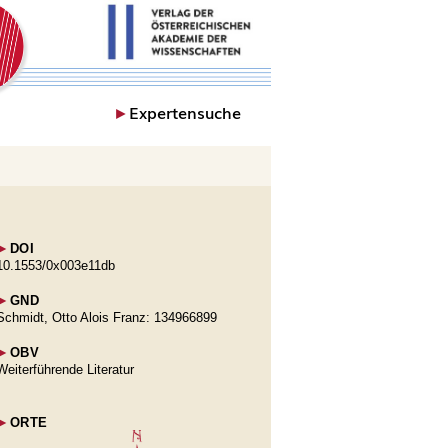
►
Expertensuche
►
DOI
10.1553/0x003e11db
►
GND
Schmidt, Otto Alois Franz: 134966899
►
OBV
Weiterführende Literatur
►
ORTE