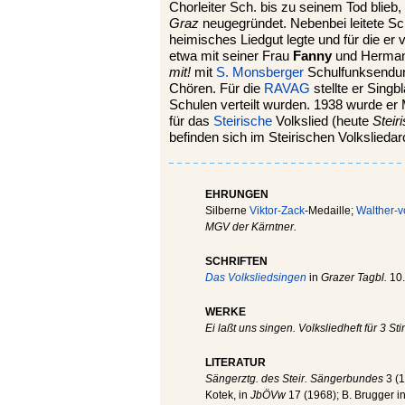
Chorleiter Sch. bis zu seinem Tod blieb,
Graz
neugegründet. Nebenbei leitete Sch
heimisches Liedgut legte und für die er 
etwa mit seiner Frau
Fanny
und Hermann
mit!
mit
S. Monsberger
Schulfunksendung
Chören. Für die
RAVAG
stellte er Sing
Schulen verteilt wurden. 1938 wurde er 
für das
Steirische
Volkslied (heute
Steir
befinden sich im Steirischen Volksliedar
EHRUNGEN
Silberne
Viktor-Zack
-Medaille;
Walther-v
MGV der Kärntner.
SCHRIFTEN
Das Volksliedsingen
in
Grazer Tagbl.
10.
WERKE
Ei laßt uns singen. Volksliedheft für 3 S
LITERATUR
Sängerztg. des Steir. Sängerbundes
3 (1
Kotek, in
JbÖVw
17 (1968); B. Brugger in