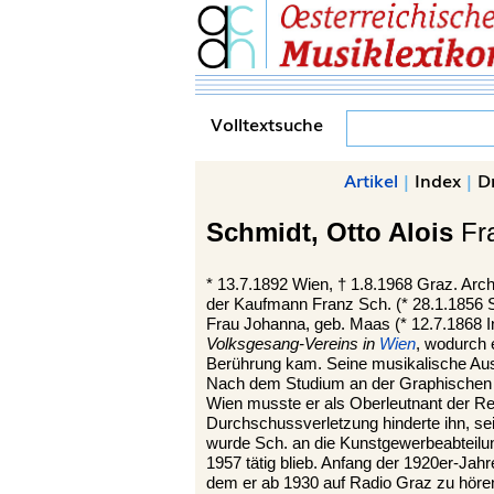
Volltextsuche
Artikel
|
Index
|
D
Schmidt,
Otto Alois
Fr
*
13.7.1892
Wien
, †
1.8.1968
Graz
. Arc
der Kaufmann Franz Sch. (* 28.1.1856 
Frau Johanna, geb. Maas (* 12.7.1868 I
Volksgesang-Vereins in
Wien
, wodurch e
Berührung kam. Seine musikalische Aus
Nach dem Studium an der Graphischen 
Wien musste er als Oberleutnant der R
Durchschussverletzung hinderte ihn, sei
wurde Sch. an die Kunstgewerbeabteilu
1957 tätig blieb. Anfang der 1920er-Jah
dem er ab 1930 auf Radio Graz zu höre