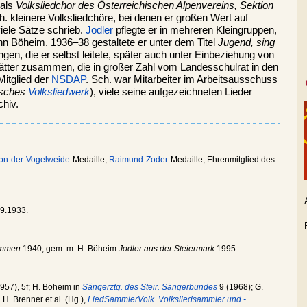
 als
Volksliedchor des Österreichischen Alpenvereins, Sektion
. kleinere Volksliedchöre, bei denen er großen Wert auf
viele Sätze schrieb.
Jodler
pflegte er in mehreren Kleingruppen,
 Böheim. 1936–38 gestaltete er unter dem Titel
Jugend, sing
en, die er selbst leitete, später auch unter Einbeziehung von
blätter zusammen, die in großer Zahl vom Landesschulrat in den
Mitglied der
NSDAP
. Sch. war Mitarbeiter im Arbeitsausschuss
isches
Volksliedwerk
), viele seine aufgezeichneten Lieder
chiv.
on-der-Vogelweide
-Medaille;
Raimund-Zoder
-Medaille, Ehrenmitglied des
9.1933.
timmen
1940; gem. m. H. Böheim
Jodler aus der Steiermark
1995.
957), 5f; H. Böheim in
Sängerztg. des Steir. Sängerbundes
9 (1968); G.
 H. Brenner et al. (Hg.),
LiedSammlerVolk. Volksliedsammler und -