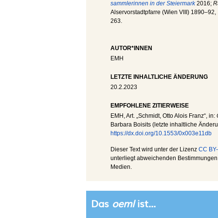
sammlerinnen in der Steiermark
2016;
R
Alservorstadtpfarre (Wien VIII) 1890–92,
263.
AUTOR*INNEN
EMH
LETZTE INHALTLICHE ÄNDERUNG
20.2.2023
EMPFOHLENE ZITIERWEISE
EMH
, Art. „Schmidt, Otto Alois Franz“, in:
Barbara Boisits (letzte inhaltliche Änder
https://dx.doi.org/10.1553/0x003e11db
Dieser Text wird unter der Lizenz
CC BY-
unterliegt abweichenden Bestimmungen; 
Medien.
Das
oeml
ist...