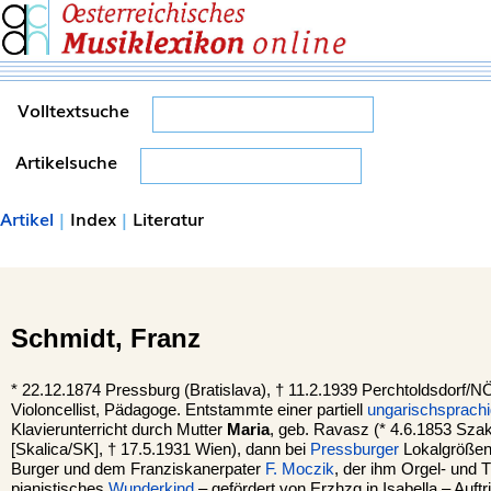
Volltextsuche
Artikelsuche
Artikel
|
Index
|
Literatur
Schmidt,
Franz
*
22.12.1874
Pressburg
(Bratislava), †
11.2.1939
Perchtoldsdorf
/NÖ
Violoncellist, Pädagoge. Entstammte einer partiell
ungarischsprach
Klavierunterricht durch Mutter
Maria
, geb. Ravasz (* 4.6.1853 Szak
[Skalica/SK], † 17.5.1931 Wien), dann bei
Pressburger
Lokalgröße
Burger und dem Franziskanerpater
F. Moczik
, der ihm Orgel- und T
pianistisches
Wunderkind
– gefördert von Erzhzg.in Isabella – Auftri