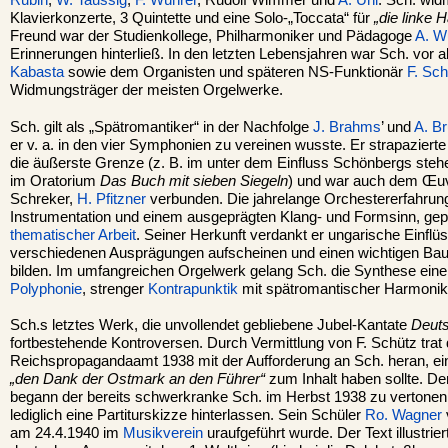
Rubin
,
W. Taussig
,
F. Wührer
, Rudolf Wimmer und
A. Uhl
. Sch. wi
Klavierkonzerte, 3 Quintette und eine Solo-„Toccata“ für
„die linke 
Freund war der Studienkollege, Philharmoniker und Pädagoge
A. W
Erinnerungen hinterließ. In den letzten Lebensjahren war Sch. vor 
Kabasta
sowie dem Organisten und späteren NS-Funktionär
F. Sch
Widmungsträger der meisten Orgelwerke.
Sch. gilt als „Spätromantiker“ in der Nachfolge
J. Brahms
’ und
A. B
er v. a. in den vier Symphonien zu vereinen wusste. Er strapaziert
die äußerste Grenze (z. B. im unter dem Einfluss Schönbergs stehe
im Oratorium
Das Buch mit sieben Siegeln
) und war auch dem Œu
Schreker,
H. Pfitzner
verbunden. Die jahrelange Orchestererfahrung z
Instrumentation und einem ausgeprägten Klang- und Formsinn, gep
thematischer Arbeit
. Seiner Herkunft verdankt er ungarische Einflüs
verschiedenen Ausprägungen aufscheinen und einen wichtigen Baus
bilden. Im umfangreichen Orgelwerk gelang Sch. die Synthese ein
Polyphonie
, strenger
Kontrapunktik
mit spätromantischer Harmonik 
Sch.s letztes Werk, die unvollendet gebliebene Jubel-Kantate
Deuts
fortbestehende Kontroversen. Durch Vermittlung von F. Schütz trat
Reichspropagandaamt 1938 mit der Aufforderung an Sch. heran, ein
„den Dank der Ostmark an den Führer“
zum Inhalt haben sollte. De
begann der bereits schwerkranke Sch. im Herbst 1938 zu vertonen
lediglich eine Partiturskizze hinterlassen. Sein Schüler
Ro. Wagner
am 24.4.1940 im
Musikverein
uraufgeführt wurde. Der Text illustrier