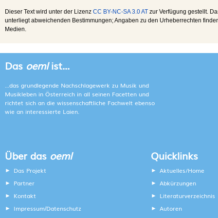
Dieser Text wird unter der Lizenz
CC BY-NC-SA 3.0 AT
zur Verfügung gestellt. Da
unterliegt abweichenden Bestimmungen; Angaben zu den Urheberrechten finden s
Medien.
Das
oeml
ist...
...das grundlegende Nachschlagewerk zu Musik und
Musikleben in Österreich in all seinen Facetten und
richtet sich an die wissenschaftliche Fachwelt ebenso
wie an interessierte Laien.
Über das
oeml
Quicklinks
Das Projekt
Aktuelles/Home
Partner
Abkürzungen
Kontakt
Literaturverzeichnis
Impressum
Datenschutz
Autoren
/