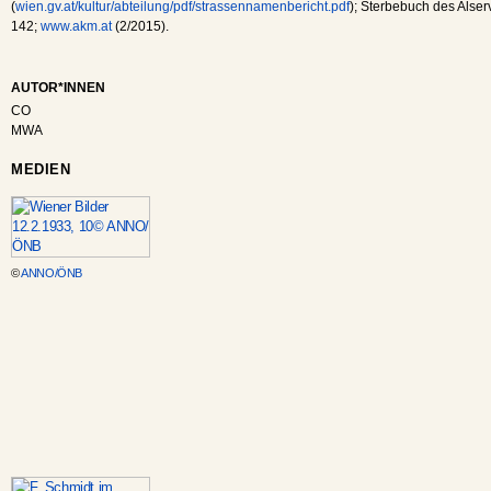
(
wien.gv.at/kultur/abteilung/pdf/strassennamenbericht.pdf
); Sterbebuch des Alser
142;
www.akm.at
(2/2015).
AUTOR*INNEN
CO
MWA
MEDIEN
©
ANNO/ÖNB