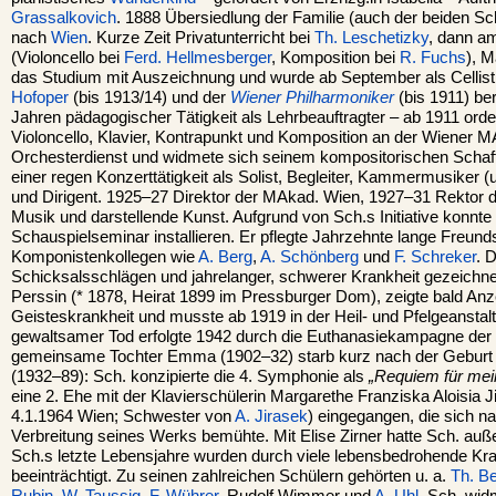
Grassalkovich
. 1888 Übersiedlung der Familie (auch der beiden 
nach
Wien
. Kurze Zeit Privatunterricht bei
Th. Leschetizky
, dann a
(Violoncello bei
Ferd. Hellmesberger
, Komposition bei
R. Fuchs
), 
das Studium mit Auszeichnung und wurde ab September als Cellist
Hofoper
(bis 1913/14) und der
Wiener Philharmoniker
(bis 1911) ber
Jahren pädagogischer Tätigkeit als Lehrbeauftragter – ab 1911 orde
Violoncello, Klavier, Kontrapunkt und Komposition an der Wiener MAka
Orchesterdienst und widmete sich seinem kompositorischen Schaff
einer regen Konzerttätigkeit als Solist, Begleiter, Kammermusiker (
und Dirigent. 1925–27 Direktor der MAkad. Wien, 1927–31 Rektor 
Musik und darstellende Kunst. Aufgrund von Sch.s Initiative konnte
Schauspielseminar installieren. Er pflegte Jahrzehnte lange Freund
Komponistenkollegen wie
A. Berg
,
A. Schönberg
und
F. Schreker
. 
Schicksalsschlägen und jahrelanger, schwerer Krankheit gezeichnet
Perssin (* 1878, Heirat 1899 im Pressburger Dom), zeigte bald Anz
Geisteskrankheit und musste ab 1919 in der Heil- und Pfelgeanstalt
gewaltsamer Tod erfolgte 1942 durch die Euthanasiekampagne der
gemeinsame Tochter Emma (1902–32) starb kurz nach der Geburt 
(1932–89): Sch. konzipierte die 4. Symphonie als
„Requiem für mei
eine 2. Ehe mit der Klavierschülerin Margarethe Franziska Aloisia J
4.1.1964 Wien; Schwester von
A. Jirasek
) eingegangen, die sich 
Verbreitung seines Werks bemühte. Mit Elise Zirner hatte Sch. a
Sch.s letzte Lebensjahre wurden durch viele lebensbedrohende Kra
beeinträchtigt. Zu seinen zahlreichen Schülern gehörten u. a.
Th. Be