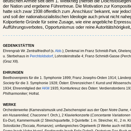
deutschen Armee seit dem 1. Weltkrieg (hierbei die Dolchstoßlegen
der Nation und ergebene Führertreue. Die Motivation zur Kompositio
hatte sich zwar 1938 öffentlich zum ‚Anschluss‘ bekannt, war jedo
und soll der nationalsozialistischen Ideologie auch privat nicht na
Kolportierte Gründe für seine Zusage, wie eine angebliche Erpress
Aufführungsverbotes, Opportunismus oder reine Autoritätshörigkeit
GEDENKSTÄTTEN
Ehrengrab Wr. Zentralfriedhof (s.
Abb.
); Denkmal im Franz Schmidt-Park, Gheleng
u. Sterbehaus in
Perchtoldsdorf
, Lohnsteinstraße 4; Franz-Schmidt-Gasse (Perc
(Graz XII).
EHRUNGEN
Beethovenpreis für die 1. Symphonie 1899; Franz Josephs-Orden 1914; Länderp
Society
für die 3. Symphonie 1928; Österr. Ehrenzeichen f. Kunst und Wissenschaf
1934; Ehrenmitglied der
AKM
1935; Komturkreuz des Österr. Verdienstordens 19
Philharmoniker;
Hofrat.
WERKE
Orchesterwerke (Karnevalsmusik und Zwischenspiel aus der Oper
Notre Dame,
ein Husarenlied, Chaconne
f. Orch.), 2 Klavierkonzerte (
Concertante Variationen
Es-Dur), Kammermusik (2 Streichquartette, 3 Quintette: 1 m. Streicher, Kl., 2 m. Klar
Solostücke
(Toccata, Romanze),
umfangreiches Orgelwerk (3 Werke auch mit Blä