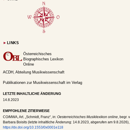
►
LINKS
Österreichisches
Biographisches Lexikon
Online
ACDH, Abteilung Musikwissenschaft
Publikationen zur Musikwissenschaft im Verlag
LETZTE INHALTLICHE ÄNDERUNG
14.8.2023
EMPFOHLENE ZITIERWEISE
CO
/
MWA
, Art. „Schmidt, Franz“, in:
Oesterreichisches Musiklexikon online
, begr. 
Barbara Boisits (letzte inhaltliche Änderung:
14.8.2023
, abgerufen am
9.8.2026
),
https://dx.doi.org/10.1553/0x0001e118