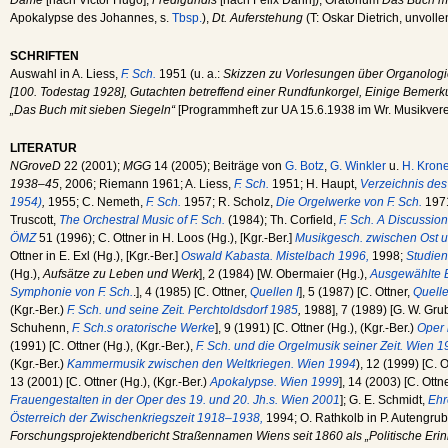
Dame
[nach Victor Hugo],
Fredigundis
[nach Felix Dahn]), Oratorium
Das Buch mi
Apokalypse des Johannes, s.
Tbsp.
),
Dt. Auferstehung
(T: Oskar Dietrich, unvolle
SCHRIFTEN
Auswahl in A. Liess,
F. Sch.
1951 (u. a.:
Skizzen zu Vorlesungen über Organologi
[100. Todestag 1928], Gutachten betreffend einer Rundfunkorgel, Einige Bemer
„Das Buch mit sieben Siegeln“
[Programmheft zur UA 15.6.1938 im Wr. Musikverei
LITERATUR
NGroveD
22 (2001);
MGG
14 (2005); Beiträge von
G. Botz
,
G. Winkler
u.
H. Kron
1938–45
, 2006; Riemann 1961; A. Liess,
F. Sch.
1951; H. Haupt,
Verzeichnis des 
1954)
,
1955; C. Nemeth,
F. Sch.
1957; R. Scholz,
Die Orgelwerke von F. Sch.
1971
Truscott,
The Orchestral Music of F. Sch.
(1984); Th. Corfield,
F. Sch. A Discussion 
ÖMZ
51 (1996); C. Ottner in H. Loos (Hg.), [Kgr.-Ber.]
Musikgesch. zwischen Ost u
Ottner in E. Exl (Hg.), [Kgr.-Ber.]
Oswald Kabasta. Mistelbach 1996,
1998;
Studien
(Hg.),
Aufsätze zu Leben und Werk
], 2 (1984) [W. Obermaier (Hg.),
Ausgewählte B
Symphonie von F. Sch.
.], 4 (1985) [C. Ottner,
Quellen I
], 5 (1987) [C. Ottner,
Quelle
(Kgr.-Ber.)
F. Sch. und seine Zeit. Perchtoldsdorf 1985
,
1988], 7 (1989) [G. W. Gru
Schuhenn,
F. Sch.s oratorische Werke
], 9 (1991) [C. Ottner (Hg.), (Kgr.-Ber.)
Oper 
(1991) [C. Ottner (Hg.), (Kgr.-Ber.),
F. Sch. und die Orgelmusik seiner Zeit. Wien 
(Kgr.-Ber.)
Kammermusik zwischen den Weltkriegen. Wien 1994
), 12 (1999) [C. O
13 (2001) [C. Ottner (Hg.), (Kgr.-Ber.)
Apokalypse. Wien 1999
], 14 (2003) [C. Ottne
Frauengestalten in der Oper des 19. und 20. Jh.s. Wien 2001
]; G. E. Schmidt,
Ehr
Österreich der Zwischenkriegszeit 1918–1938,
1994; O. Rathkolb in P. Autengrube
Forschungsprojektendbericht Straßennamen Wiens seit 1860 als „Politische Eri