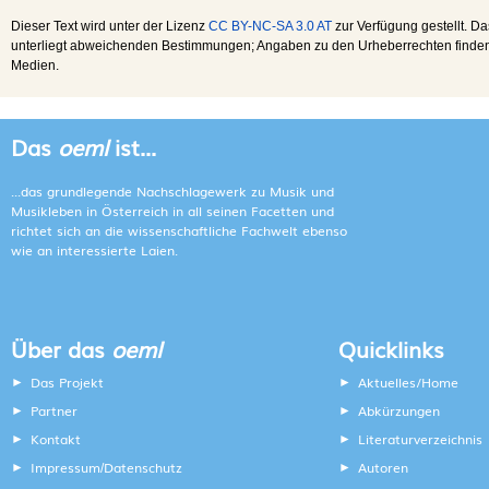
Dieser Text wird unter der Lizenz
CC BY-NC-SA 3.0 AT
zur Verfügung gestellt. Da
unterliegt abweichenden Bestimmungen; Angaben zu den Urheberrechten finden s
Medien.
Das
oeml
ist...
...das grundlegende Nachschlagewerk zu Musik und
Musikleben in Österreich in all seinen Facetten und
richtet sich an die wissenschaftliche Fachwelt ebenso
wie an interessierte Laien.
Über das
oeml
Quicklinks
Das Projekt
Aktuelles/Home
Partner
Abkürzungen
Kontakt
Literaturverzeichnis
Impressum
Datenschutz
Autoren
/