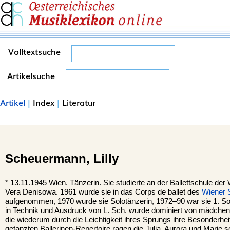
Volltextsuche
Artikelsuche
Artikel
|
Index
|
Literatur
Scheuermann,
Lilly
*
13.11.1945
Wien.
Tänzerin. Sie studierte an der Ballettschule der
Vera Denisowa. 1961 wurde sie in das Corps de ballet des
Wiener S
aufgenommen, 1970 wurde sie Solotänzerin, 1972–90 war sie 1. Solot
in Technik und Ausdruck von L. Sch. wurde dominiert von mädchenh
die wiederum durch die Leichtigkeit ihres Sprungs ihre Besonderheit
getanzten Ballerinen-Repertoire ragen die Julia, Aurora und Marie