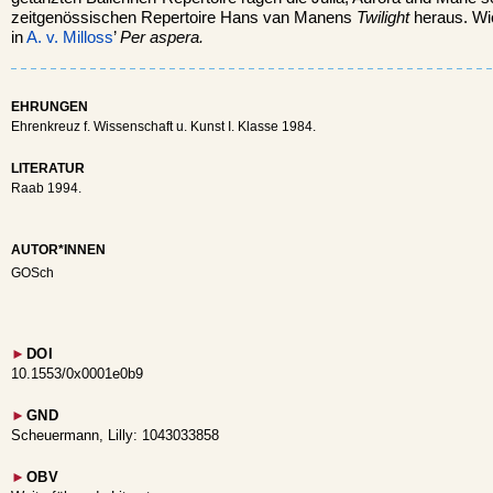
zeitgenössischen Repertoire Hans van Manens
Twilight
heraus. Wi
in
A. v. Milloss
’
Per aspera.
EHRUNGEN
Ehrenkreuz f. Wissenschaft u. Kunst I. Klasse 1984.
LITERATUR
Raab 1994.
AUTOR*INNEN
GOSch
►
DOI
10.1553/0x0001e0b9
►
GND
Scheuermann, Lilly: 1043033858
►
OBV