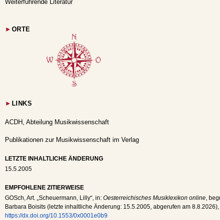
Weiterführende Literatur
►
ORTE
►
LINKS
ACDH, Abteilung Musikwissenschaft
Publikationen zur Musikwissenschaft im Verlag
LETZTE INHALTLICHE ÄNDERUNG
15.5.2005
EMPFOHLENE ZITIERWEISE
GOSch
, Art. „Scheuermann, Lilly“, in:
Oesterreichisches Musiklexikon online
, beg
Barbara Boisits (letzte inhaltliche Änderung:
15.5.2005
, abgerufen am
8.8.2026
),
https://dx.doi.org/10.1553/0x0001e0b9