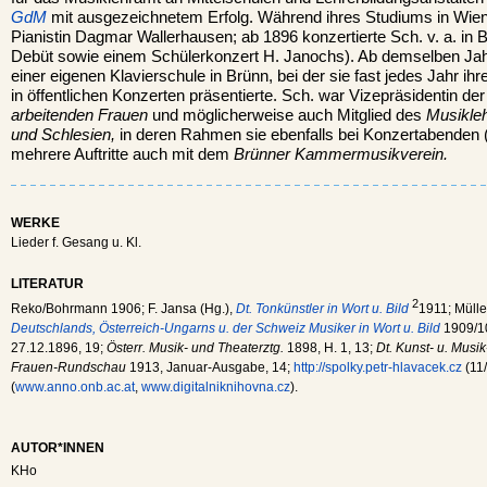
GdM
mit ausgezeichnetem Erfolg. Während ihres Studiums in Wien 
Pianistin Dagmar Wallerhausen; ab 1896 konzertierte Sch. v. a. in B
Debüt sowie einem Schülerkonzert H. Janochs). Ab demselben Jahr
einer eigenen Klavierschule in Brünn, bei der sie fast jedes Jahr ih
in öffentlichen Konzerten präsentierte. Sch. war Vizepräsidentin de
arbeitenden Frauen
und möglicherweise auch Mitglied des
Musikle
und Schlesien,
in deren Rahmen sie ebenfalls bei Konzertabenden (z
mehrere Auftritte auch mit dem
Brünner Kammermusikverein.
WERKE
Lieder f. Gesang u. Kl.
LITERATUR
2
Reko/Bohrmann 1906; F. Jansa (Hg.),
Dt. Tonkünstler in Wort u. Bild
1911; Mülle
Deutschlands, Österreich-Ungarns u. der Schweiz Musiker in Wort u. Bild
1909/1
27.12.1896, 19;
Österr. Musik- und Theaterztg.
1898, H. 1, 13;
Dt. Kunst- u. Musik
Frauen-Rundschau
1913, Januar-Ausgabe, 14;
http://spolky.petr-hlavacek.cz
(11
(
www.anno.onb.ac.at
,
www.digitalniknihovna.cz
).
AUTOR*INNEN
KHo