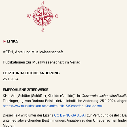
►
LINKS
ACDH, Abteilung Musikwissenschaft
Publikationen zur Musikwissenschaft im Verlag
LETZTE INHALTLICHE ÄNDERUNG
25.1.2024
EMPFOHLENE ZITIERWEISE
KHo
, Art. „Schäfer (Schäffer), Klotilde (Clotilde)“, in:
Oesterreichisches Musiklexik
Flotzinger, hg. von Barbara Boisits (letzte inhaltliche Änderung:
25.1.2024
, abge
https://www.musiklexikon.ac.at/ml/musik_S/Schaefer_Klotilde.xml
Dieser Text wird unter der Lizenz
CC BY-NC-SA 3.0 AT
zur Verfügung gestellt. Da
unterliegt abweichenden Bestimmungen; Angaben zu den Urheberrechten finden s
Medien.