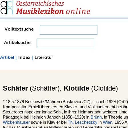
Volltextsuche
Artikelsuche
Artikel
|
Index
|
Literatur
Schäfer
(Schäffer),
Klotilde
(Clotilde)
*
18.5.1879
Boskowitz
/Mähren (Boskovice/CZ), †
nach 1929 (Ort?)
Komponistin. Erhielt ihren ersten Klavier- und Violinunterricht bei i
Steueroberinspektor Ignaz Sch., in ihrer Heimatstadt; weiterer Unter
Pädagogik bei Heinrich Janoch (1858–1929) in
Brünn
, in Theorie 
Wickenhauser
sowie in Klavier bei
Th. Leschetizky
in
Wien
. 1896 A
für das Musiklehramt an Mittelschulen und Lehrerbildungsanstalte