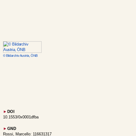
© Bildarchiv Austria, ÖNB
►
DOI
10.1553/0x0001dfba
►
GND
Rossi, Marcello: 116631317