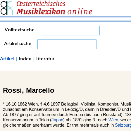
Volltextsuche
Artikelsuche
Artikel
|
Index
|
Literatur
Rossi,
Marcello
*
16.10.1862
Wien
, †
4.6.1897
Bellagio
/I. Violinist, Komponist, Mus
zunächst am Konservatorium in Leipzig/D, dann in Dresden/D und P
Ab 1877 ging er auf Tournee durch Europa (bis nach Russland). 188
Konservatorium in Tokio (
Japan
) ab. 1891 ging R. nach
Wien
, wo e
gleichermaßen anerkannt wurde. Er trat mehrmals auch in
Salzbur