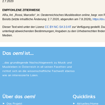
2.7.2020
EMPFOHLENE ZITIERWEISE
ARa
, Art. „Rossi, Marcello“, in:
Oesterreichisches Musiklexikon online
, begr. von 
Boisits (letzte inhaltliche Änderung:
2.7.2020
, abgerufen am
7.8.2026
),
https://d
Dieser Text wird unter der Lizenz
CC BY-NC-SA 3.0 AT
zur Verfügung gestellt. Da
unterliegt abweichenden Bestimmungen; Angaben zu den Urheberrechten finden s
Medien.
Das
oeml
ist...
...das grundlegende Nachschlagewerk zu Musik und
Musikleben in Österreich in all seinen Facetten und
richtet sich an die wissenschaftliche Fachwelt ebenso
wie an interessierte Laien.
Über das
oeml
Quicklinks
Das Projekt
Aktuelles/Home