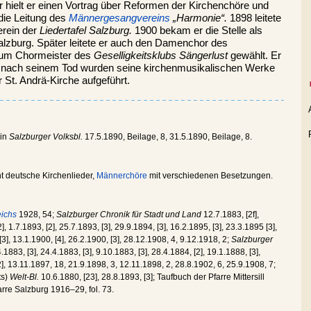
hr hielt er einen Vortrag über Reformen der Kirchenchöre und
ie Leitung des
Männergesangvereins
„Harmonie“.
1898 leitete
rein der
Liedertafel Salzburg.
1900 bekam er die Stelle als
Salzburg. Später leitete er auch den Damenchor des
zum Chormeister des
Geselligkeitsklubs Sängerlust
gewählt. Er
h nach seinem Tod wurden seine kirchenmusikalischen Werke
r St. Andrä-Kirche aufgeführt.
in
Salzburger Volksbl.
17.5.1890, Beilage, 8, 31.5.1890, Beilage, 8.
t deutsche Kirchenlieder,
Männerchöre
mit verschiedenen Besetzungen.
eichs
1928, 54;
Salzburger Chronik für Stadt und Land
12.7.1883, [2f],
], 1.7.1893, [2], 25.7.1893, [3], 29.9.1894, [3], 16.2.1895, [3], 23.3.1895 [3],
[3], 13.1.1900, [4], 26.2.1900, [3], 28.12.1908, 4, 9.12.1918, 2;
Salzburger
.1883, [3], 24.4.1883, [3], 9.10.1883, [3], 28.4.1884, [2], 19.1.1888, [3],
[2], 13.11.1897, 18, 21.9.1898, 3, 12.11.1898, 2, 28.8.1902, 6, 25.9.1908, 7;
ts)
Welt-Bl.
10.6.1880, [23], 28.8.1893, [3]; Taufbuch der Pfarre Mittersill
rre Salzburg 1916–29, fol. 73.