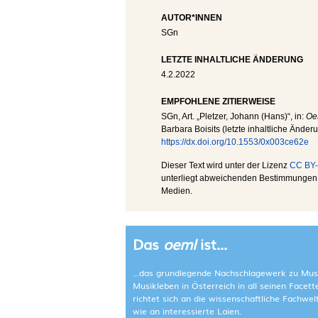
AUTOR*INNEN
SGn
LETZTE INHALTLICHE ÄNDERUNG
4.2.2022
EMPFOHLENE ZITIERWEISE
SGn
, Art. „Pletzer, Johann (Hans)“, in:
Oes
Barbara Boisits (letzte inhaltliche Änder
https://dx.doi.org/10.1553/0x003ce62e
Dieser Text wird unter der Lizenz
CC BY-
unterliegt abweichenden Bestimmungen; 
Medien.
Das
oeml
ist...
...das grundlegende Nachschlagewerk zu Mus
Musikleben in Österreich in all seinen Facet
richtet sich an die wissenschaftliche Fachwe
wie an interessierte Laien.