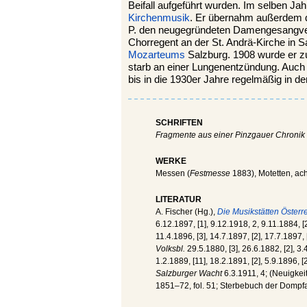
Beifall aufgeführt wurden. Im selben Ja
Kirchenmusik
. Er übernahm außerdem d
P. den neugegründeten Damengesangve
Chorregent an der St. Andrä-Kirche in 
Mozarteums
Salzburg. 1908 wurde er 
starb an einer Lungenentzündung. Auc
bis in die 1930er Jahre regelmäßig in de
SCHRIFTEN
Fragmente aus einer Pinzgauer Chronik
WERKE
Messen (
Festmesse
1883), Motetten, ach
LITERATUR
A. Fischer (Hg.),
Die Musikstätten Österr
6.12.1897, [1], 9.12.1918, 2, 9.11.1884, [2
11.4.1896, [3], 14.7.1897, [2], 17.7.1897, 
Volksbl.
29.5.1880, [3], 26.6.1882, [2], 3.4
1.2.1889, [11], 18.2.1891, [2], 5.9.1896, 
Salzburger Wacht
6.3.1911, 4; (Neuigkei
1851–72, fol. 51; Sterbebuch der Dompfa