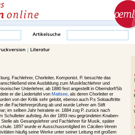
Artikelsuche
ruckversion
|
Literatur
zburg
. Fachlehrer, Chorleiter, Komponist. P. besuchte das
 anschließend eine Ausbildung zum Musikfachlehrer und
visorischer Unterlehrer, ab 1880 fest angestellt in Oberndorf/Sb
dete er die Liedertafel von
Mattsee
, als deren Chorleiter er
urden von der Kritik sehr gelobt, ebenso auch P.s Soloauftritte
 er die Fachlehrerprüfung ab und wurde Lehrer am Stift
war; im selben Jahr heiratete er. 1884 zog P. zurück nach
zum Schulleiter aufstieg. An der 1893 neu gegründeten Knaben-
Stelle als Gesangslehrer und Fachlehrer für Musik, später
chule. 1897 wurde er Ausschussmitglied im
Cäcilien-Verein
tivitäten häufig seine Werke unter seiner Leitung mit großem