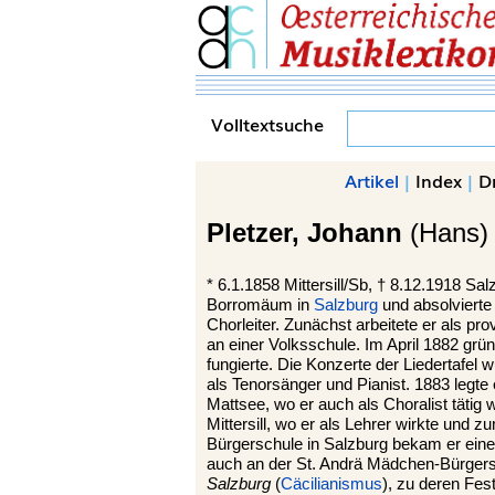
Volltextsuche
Artikel
|
Index
|
D
Pletzer,
Johann
(Hans)
*
6.1.1858
Mittersill
/Sb, †
8.12.1918
Sal
Borromäum in
Salzburg
und absolvierte
Chorleiter. Zunächst arbeitete er als pro
an einer Volksschule. Im April 1882 grün
fungierte. Die Konzerte der Liedertafel w
als Tenorsänger und Pianist. 1883 legte
Mattsee, wo er auch als Choralist tätig 
Mittersill, wo er als Lehrer wirkte und 
Bürgerschule in Salzburg bekam er eine 
auch an der St. Andrä Mädchen-Bürgers
Salzburg
(
Cäcilianismus
), zu deren Fes