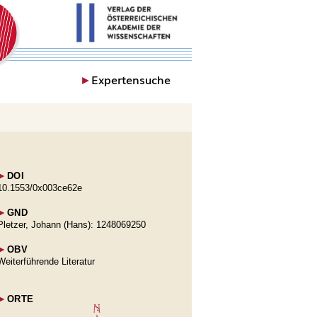
►
Expertensuche
►
DOI
10.1553/0x003ce62e
►
GND
Pletzer, Johann (Hans): 1248069250
►
OBV
Weiterführende Literatur
►
ORTE