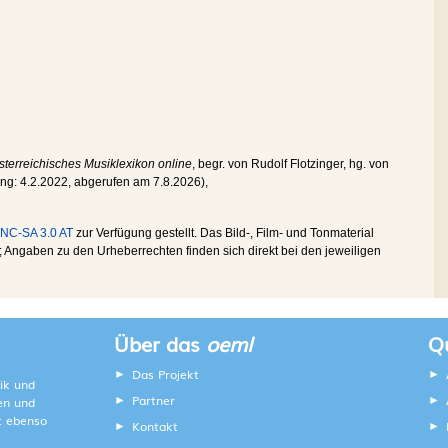
terreichisches Musiklexikon online
, begr. von Rudolf Flotzinger, hg. von
ung:
4.2.2022
, abgerufen am
7.8.2026
),
NC-SA 3.0 AT
zur Verfügung gestellt. Das Bild-, Film- und Tonmaterial
Angaben zu den Urheberrechten finden sich direkt bei den jeweiligen
Über das
oeml
Qu
Das Projekt
ik und
Partner
ten und
lt ebenso
Kontakt