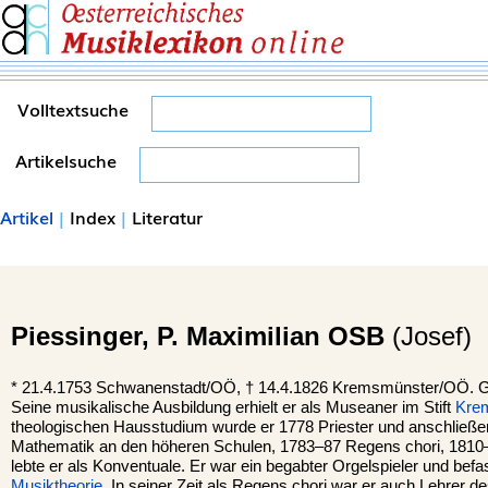
Volltextsuche
Artikelsuche
Artikel
|
Index
|
Literatur
Piessinger,
P. Maximilian OSB
(Josef)
*
21.4.1753
Schwanenstadt/OÖ,
†
14.4.1826
Kremsmünster/OÖ.
G
Seine musikalische Ausbildung erhielt er als Museaner im Stift
Kre
theologischen Hausstudium wurde er 1778 Priester und anschließe
Mathematik an den höheren Schulen, 1783–87 Regens chori, 1810–
lebte er als Konventuale. Er war ein begabter Orgelspieler und befa
Musiktheorie
. In seiner Zeit als Regens chori war er auch Lehrer d