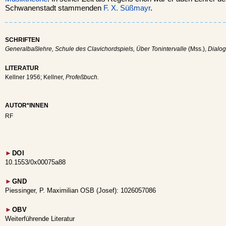
Schwanenstadt stammenden
F. X. Süßmayr
.
SCHRIFTEN
Generalbaßlehre, Schule des Clavichordspiels, Über Tonintervalle
(Mss.),
Dialog
LITERATUR
Kellner 1956; Kellner,
Profeßbuch.
AUTOR*INNEN
RF
►
DOI
10.1553/0x00075a88
►
GND
Piessinger, P. Maximilian OSB (Josef): 1026057086
►
OBV
Weiterführende Literatur