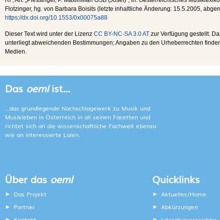
Flotzinger, hg. von Barbara Boisits (letzte inhaltliche Änderung:
15.5.2005
, abge
https://dx.doi.org/10.1553/0x00075a88
Dieser Text wird unter der Lizenz
CC BY-NC-SA 3.0 AT
zur Verfügung gestellt. Da
unterliegt abweichenden Bestimmungen; Angaben zu den Urheberrechten finden s
Medien.
Das
oeml
ist...
...das grundlegende Nachschlagewerk zu Musik und
Musikleben in Österreich in all seinen Facetten und
richtet sich an die wissenschaftliche Fachwelt ebenso
wie an interessierte Laien.
Über das
oeml
Quicklinks
Das Projekt
Aktuelles/Home
Partner
Abkürzungen
Kontakt
Literaturverzeichnis