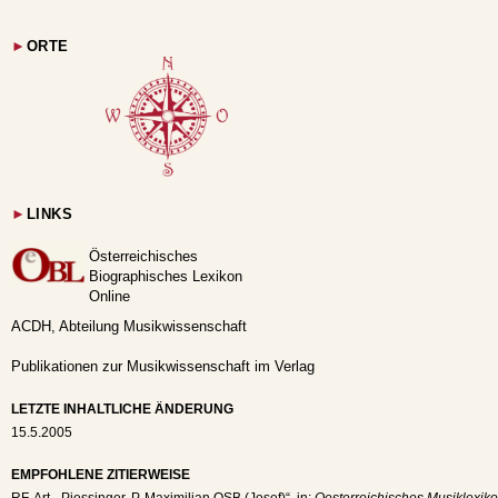
►
ORTE
►
LINKS
Österreichisches
Biographisches Lexikon
Online
ACDH, Abteilung Musikwissenschaft
Publikationen zur Musikwissenschaft im Verlag
LETZTE INHALTLICHE ÄNDERUNG
15.5.2005
EMPFOHLENE ZITIERWEISE
RF
, Art. „Piessinger, P. Maximilian OSB (Josef)“, in:
Oesterreichisches Musiklexiko