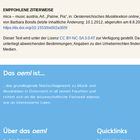
EMPFOHLENE ZITIERWEISE
mica – music austria
, Art. „Palme, Pia“, in:
Oesterreichisches Musiklexikon online
von Barbara Boisits (letzte inhaltliche Änderung:
10.1.2012
, abgerufen am
8.8.2
https://dx.doi.org/10.1553/0x002a305f
Dieser Text wird unter der Lizenz
CC BY-NC-SA 3.0 AT
zur Verfügung gestellt. Da
unterliegt abweichenden Bestimmungen; Angaben zu den Urheberrechten finden s
Medien.
Das
oeml
ist...
...das grundlegende Nachschlagewerk zu Musik und
Musikleben in Österreich in all seinen Facetten und
richtet sich an die wissenschaftliche Fachwelt ebenso
wie an interessierte Laien.
Über das
oeml
Quicklinks