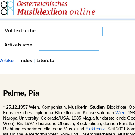
Volltextsuche
Artikelsuche
Artikel
|
Index
|
Literatur
Palme,
Pia
*
25.12.1957
Wien
. Komponistin, Musikerin. Studien: Blockflöte, O
Künstlerisches Diplom für Blockflöte am Konservatorium
Wien
. 19
Naropa University, Colorado/USA. 1985 Mag.a für darstellende G
Wien). Bis 1997 klassische Oboistin, Blockflötistin; danach künstle
Richtung experimentelle, neue Musik und
Elektronik
. Seit 2001 kom
Musik sowie Performances: Solo- und Ensemblearbeiten, Musikproj