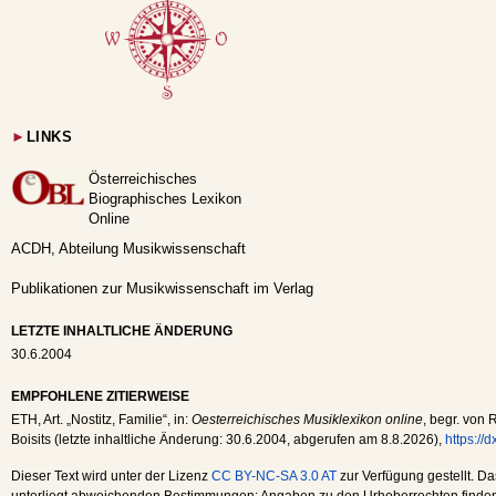
►
LINKS
Österreichisches
Biographisches Lexikon
Online
ACDH, Abteilung Musikwissenschaft
Publikationen zur Musikwissenschaft im Verlag
LETZTE INHALTLICHE ÄNDERUNG
30.6.2004
EMPFOHLENE ZITIERWEISE
ETH
, Art. „Nostitz, Familie“, in:
Oesterreichisches Musiklexikon online
, begr. von 
Boisits (letzte inhaltliche Änderung:
30.6.2004
, abgerufen am
8.8.2026
),
https://
Dieser Text wird unter der Lizenz
CC BY-NC-SA 3.0 AT
zur Verfügung gestellt. Da
unterliegt abweichenden Bestimmungen; Angaben zu den Urheberrechten finden s