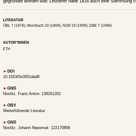
gegründet worden war; Letzterer hatte 1816 auch eine Sammlung 
LITERATUR
ÖBL
7 (1978); Wurzbach 20 (1869);
NDB
19 (1999);
DBE
7 (1998).
AUTOR*INNEN
ETH
►
DOI
10.1553/0x0001dad8
►
GND
Nostitz, Franz Anton: 138261202
►
OBV
Weiterführende Literatur
►
GND
Nostitz, Johann Nepomuk: 122170806