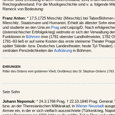
Reichsgrafenstand. Für die Musikgeschichte sind v. a. folgende Mit
Rieneck von Bedeutung:
Franz Anton:
* 17.5.1725 Meschitz (Mieschitz) bei Tabor/Böhmen 
Mieschitz. Staatsmann und Humanist. Erhielt als ältester Sohn ei
und studierte an den Univ.en
Prag
und Leipzig/D. Nach erfolgreich
(österreichischer Erbfolgekrieg) widmete er sich der Verwaltung der
Funktionen in
Böhmen
inne (1781 oberster Landhofmeister, 1782 
1781–83 ließ er auf seine Kosten das erste steinerne Theater Prags
später Stände- bzw. Deutsches Landestheater, heute Tyl-Theater). F
zentralen Persönlichkeiten der
Aufklärung
in Böhmen.
EHRUNGEN
Ritter des Ordens vom goldenen Vließ; Großkreuz des St. Stephan-Ordens 1783.
Sein Sohn
Johann Nepomuk:
* 24.3.1768 Prag, † 22.10.1840 Prag. General. 
bzw. an der Theresianischen Militärakad. in
Wiener Neustadt
ausgeb
Armee ein, in der er sich vielfach auszeichnete (Türkenkrieg, Napo