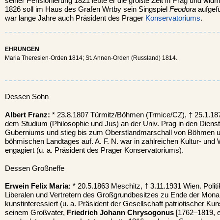
seiner Pensionierung 1821 lebte er die größte Zeit in Prag und widm
1826 soll im Haus des Grafen Wrtby sein Singspiel
Feodora
aufgefü
war lange Jahre auch Präsident des Prager
Konservatoriums
.
EHRUNGEN
Maria Theresien-Orden 1814; St. Annen-Orden (Russland) 1814.
Dessen Sohn
Albert Franz:
* 23.8.1807 Türmitz/Böhmen (Trmice/CZ), † 25.1.1871
dem Studium (Philosophie und Jus) an der Univ. Prag in den Dien
Guberniums und stieg bis zum Oberstlandmarschall von Böhmen u
böhmischen Landtages auf. A. F. N. war in zahlreichen Kultur- und 
engagiert (u. a. Präsident des Prager Konservatoriums).
Dessen Großneffe
Erwein Felix Maria:
* 20.5.1863 Meschitz, † 3.11.1931 Wien. Politi
Liberalen und Vertretern des Großgrundbesitzes zu Ende der Mona
kunstinteressiert (u. a. Präsident der Gesellschaft patriotischer K
seinem Großvater,
Friedrich Johann Chrysogonus
[1762–1819, ei