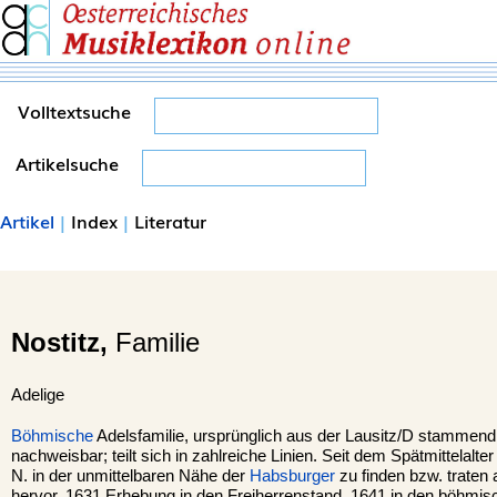
Volltextsuche
Artikelsuche
Artikel
|
Index
|
Literatur
Nostitz,
Familie
Adelige
Böhmische
Adelsfamilie, ursprünglich aus der Lausitz/D stammend,
nachweisbar; teilt sich in zahlreiche Linien. Seit dem Spätmittelalter
N. in der unmittelbaren Nähe der
Habsburger
zu finden bzw. traten
hervor. 1631 Erhebung in den Freiherrenstand, 1641 in den böhmis