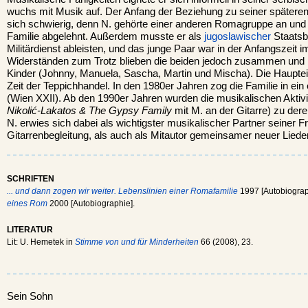
wuchs mit Musik auf. Der Anfang der Beziehung zu seiner spätere
sich schwierig, denn N. gehörte einer anderen Romagruppe an und
Familie abgelehnt. Außerdem musste er als
jugoslawischer
Staatsb
Militärdienst ableisten, und das junge Paar war in der Anfangszeit i
Widerständen zum Trotz blieben die beiden jedoch zusammen und 
Kinder (Johnny, Manuela, Sascha, Martin und Mischa). Die Haupt
Zeit der Teppichhandel. In den 1980er Jahren zog die Familie in ei
(Wien XXII). Ab den 1990er Jahren wurden die musikalischen Aktivit
Nikolić-Lakatos & The Gypsy Family
mit M. an der Gitarre) zu de
N. erwies sich dabei als wichtigster musikalischer Partner seiner Fr
Gitarrenbegleitung, als auch als Mitautor gemeinsamer neuer Lieder
SCHRIFTEN
... und dann zogen wir weiter. Lebenslinien einer Romafamilie
1997 [Autobiograp
eines Rom
2000 [Autobiographie].
LITERATUR
Lit: U. Hemetek in
Stimme von und für Minderheiten
66 (2008), 23.
Sein Sohn