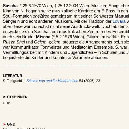
Sascha
: * 29.3.1970 Wien, † 25.12.2004 Wien. Musiker, Songschrei
Kind von N. begann seine musikalische Karriere am E-Bass in den 
Soul-Formation
one2free
gemeinsam mit seiner Schwester
Manue
Sängerin und acht anderen Musikern. Mit der Tradition der
Lovara
w
aber diese war zunächst nicht seine Ausdruckswelt. Doch ab den 
entwickelte sich Sascha zum musikalischen Zentrum des Ensemble
auch sein Bruder
Mischa
(* 5.2.1976 Wien), Gitarre, mitwirkte. Er 
Rusza Shej
und
Gelem, gelem,
steuerte die Arrangements bei, spi
war Kommunikator, Tonmeister und Mediator im Ensemble. S. war 
Vermittlungsarbeit mit Kindern und Jugendlichen – in Schulen und J
begeisterte die Kinder und konnte so Vorurteile abbauen.
LITERATUR
S. Takiguchi in
Stimme von und für Minderheiten
54 (2005), 23.
AUTOR*INNEN
UHe
►
GND