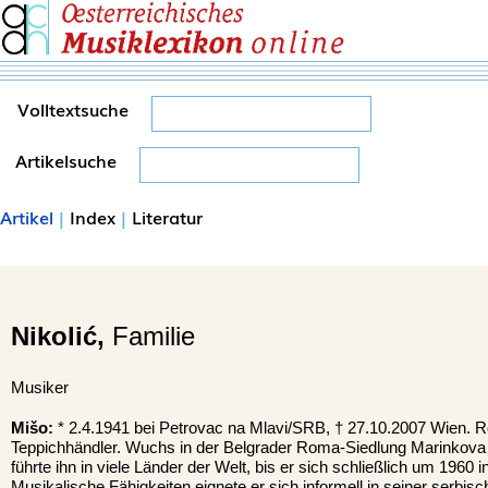
Volltextsuche
Artikelsuche
Artikel
|
Index
|
Literatur
Nikolić,
Familie
Musiker
Mišo:
* 2.4.1941 bei Petrovac na Mlavi/SRB, † 27.10.2007 Wien. 
Teppichhändler. Wuchs in der Belgrader Roma-Siedlung Marinkova
führte ihn in viele Länder der Welt, bis er sich schließlich um 1960 i
Musikalische Fähigkeiten eignete er sich informell in seiner serb