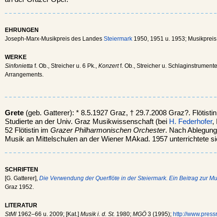
EHRUNGEN
Joseph-Marx-Musikpreis des Landes
Steiermark
1950, 1951 u. 1953; Musikpreis
WERKE
Sinfonietta
f. Ob., Streicher u. 6 Pk.,
Konzert
f. Ob., Streicher u. Schlaginstrumen
Arrangements.
Grete
(geb. Gatterer): * 8.5.1927 Graz, † 29.7.2008 Graz?. Flötisti
Studierte an der Univ. Graz Musikwissenschaft (bei
H. Federhofer
,
52 Flötistin im
Grazer Philharmonischen Orchester
. Nach Ablegung
Musik an Mittelschulen an der Wiener MAkad. 1957 unterrichtete 
SCHRIFTEN
[G. Gatterer],
Die Verwendung der Querflöte in der Steiermark. Ein Beitrag zur M
Graz 1952.
LITERATUR
StMl
1962–66 u. 2009; [Kat.]
Musik i. d. St.
1980;
MGÖ
3 (1995);
http://www.pres