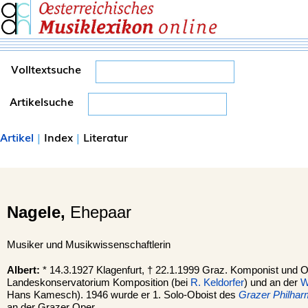
Volltextsuche
Artikelsuche
Artikel
|
Index
|
Literatur
Nagele,
Ehepaar
Musiker und Musikwissenschaftlerin
Albert:
* 14.3.1927 Klagenfurt, † 22.1.1999 Graz. Komponist und O
Landeskonservatorium Komposition (bei
R. Keldorfer
) und an der
W
Hans Kamesch). 1946 wurde er 1. Solo-Oboist des
Grazer Philhar
an der Grazer Oper.