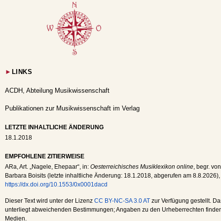
►
LINKS
ACDH, Abteilung Musikwissenschaft
Publikationen zur Musikwissenschaft im Verlag
LETZTE INHALTLICHE ÄNDERUNG
18.1.2018
EMPFOHLENE ZITIERWEISE
ARa
, Art. „Nagele, Ehepaar“, in:
Oesterreichisches Musiklexikon online
, begr. vo
Barbara Boisits (letzte inhaltliche Änderung:
18.1.2018
, abgerufen am
8.8.2026
),
https://dx.doi.org/10.1553/0x0001dacd
Dieser Text wird unter der Lizenz
CC BY-NC-SA 3.0 AT
zur Verfügung gestellt. Da
unterliegt abweichenden Bestimmungen; Angaben zu den Urheberrechten finden s
Medien.