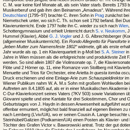
C. M. war keine fünf Monate alt, als sein Vater starb. Bereits 1793 
Musikerberuf und gab ihm den Beinamen „Amadeus“. Während ihre
Deutschland
(1795–97) brachte C. ihren Sohn in
Prag
zunächst bei 
Niemetschek unter, wo sich C. Th. schon seit 1792 befand. Bei Dus
Klavierunterricht. Ende 1797 holte ihn C. wieder zu sich nach
Wien
Schottengymnasium und erhielt Unterricht durch
S. v. Neukomm
, 
Hummel (Klavier), Abbé
G. J. Vogler
und J. G. Albrechtsberger (Kom
(allgemeiner Musikunterrricht). Ein
Rondo Allegretto für Pianoforte
i
„lieben Mutter zum Namensfeste 1802“
widmete, gilt als erste erha
Jahr wurde als op. 1 ein Klavierquartett in g-Moll bei
S. A. Steiner
in
Jahre in Wien müssen als die erfolgreichste und produktivste Zeit 
werden. So sind allein 1807 die Violinsonate op. 7, die Klaviersonate
Flöte und 2 Hörner op. 11, eine Romanze von Stollberg mit Klavierb
Menuette und Trios für Orchester, eine Arietta
In questa tomba osc
Druck erschienen und eine Einlage-Arie zum
Schauspieldirektor
im 
Wiener Publikum nahm W. A. M.s Sohn mit großem Wohlwollen bei 
Auftreten am 8.4.1805 auf, als er in einer Musikalischen Akademie
C-Dur-Klavierkonzert seines Vaters (?KV 503) sowie Variationen 
Giovanni
spielte und eine Kantate für drei Solostimmen, Chor und O
Geburtstages von J. Haydn in dessen Anwesenheit aufgeführt wurd
offenbar ermuntert, möglichst bald finanziell auf eigenen Beinen zu 
nach Lemberg (L’viv/UA), wo er seinen Cousin A. Lange besuchte u
Steinhübel/Galizien (Podkamien/UA) einen Posten als Klavier- und 
Töchter des Grafen Victor v. Baworowski antrat. Trotz der gut dotier