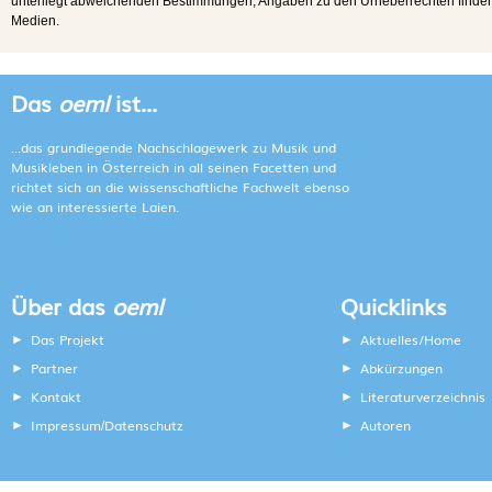
unterliegt abweichenden Bestimmungen; Angaben zu den Urheberrechten finden s
Medien.
Das
oeml
ist...
...das grundlegende Nachschlagewerk zu Musik und
Musikleben in Österreich in all seinen Facetten und
richtet sich an die wissenschaftliche Fachwelt ebenso
wie an interessierte Laien.
Über das
oeml
Quicklinks
Das Projekt
Aktuelles/Home
Partner
Abkürzungen
Kontakt
Literaturverzeichnis
Impressum
Datenschutz
Autoren
/