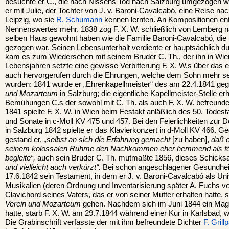
besuchte er C., die nach Nissens Tod nach Salzburg umgezogen w
er mit Julie, der Tochter von J. v. Baroni-Cavalcabó, eine Reise n
Leipzig, wo sie
R. Schumann
kennen lernten. An Kompositionen ents
Nennenswertes mehr. 1838 zog F. X. W. schließlich von Lemberg n
selben Haus gewohnt haben wie die Familie Baroni-Cavalcabó, die k
gezogen war. Seinen Lebensunterhalt verdiente er hauptsächlich du
kam es zum Wiedersehen mit seinem Bruder C. Th., der ihn in Wien
Lebensjahren setzte eine gewisse Verbitterung F. X. W.s über das 
auch hervorgerufen durch die Ehrungen, welche dem Sohn mehr se
wurden: 1841 wurde er „Ehrenkapellmeister“ des am 22.4.1841 ge
und Mozarteum
in Salzburg; die eigentliche Kapellmeister-Stelle erh
Bemühungen C.s der sowohl mit C. Th. als auch F. X. W. befreund
1841 spielte F. X. W. in Wien beim Festakt anläßlich des 50. Todes
und Sonate in c-Moll KV 475 und 457. Bei den Feierlichkeiten zur 
in Salzburg 1842 spielte er das Klavierkonzert in d-Moll KV 466. 
gestand er,
„selbst an sich die Erfahrung gemacht
[zu haben],
daß e
seinem kolossalen Ruhme den Nachkommen eher hemmend als fö
begleite“,
auch sein Bruder C. Th. mutmaßte 1856, dieses Schicks
und vielleicht auch verkürzt“.
Bei schon angeschlagener Gesundheit,
17.6.1842 sein Testament, in dem er J. v. Baroni-Cavalcabó als Uni
Musikalien (deren Ordnung und Inventarisierung später A. Fuchs 
Clavichord seines Vaters, das er von seiner Mutter erhalten hatte, 
Verein und Mozarteum
gehen. Nachdem sich im Juni 1844 ein Mag
hatte, starb F. X. W. am 29.7.1844 während einer Kur in Karlsbad, 
Die Grabinschrift verfasste der mit ihm befreundete Dichter
F. Grill