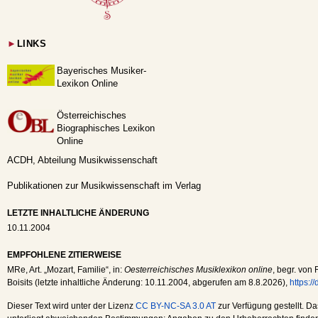
►
LINKS
Bayerisches Musiker-
Lexikon Online
Österreichisches
Biographisches Lexikon
Online
ACDH, Abteilung Musikwissenschaft
Publikationen zur Musikwissenschaft im Verlag
LETZTE INHALTLICHE ÄNDERUNG
10.11.2004
EMPFOHLENE ZITIERWEISE
MRe
, Art. „Mozart, Familie“, in:
Oesterreichisches Musiklexikon online
, begr. von 
Boisits (letzte inhaltliche Änderung:
10.11.2004
, abgerufen am
8.8.2026
),
https:/
Dieser Text wird unter der Lizenz
CC BY-NC-SA 3.0 AT
zur Verfügung gestellt. Da