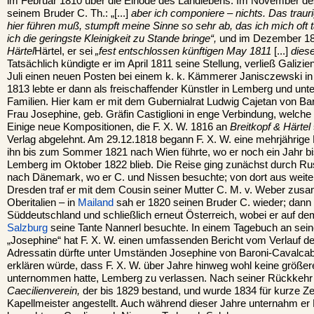
im Februar 1810 über die Einöde des Landlebens. Im November des
seinem Bruder C. Th.: „[...]
aber ich componiere – nichts. Das trau
hier führen muß, stumpft meine Sinne so sehr ab, das ich mich oft
ich die geringste Kleinigkeit zu Stande bringe“,
und im Dezember 18
Härtel
Härtel, er sei
„fest entschlossen künftigen May 1811
[...]
dies
Tatsächlich kündigte er im April 1811 seine Stellung, verließ Galizie
Juli einen neuen Posten bei einem k. k. Kämmerer Janisczewski in
1813 lebte er dann als freischaffender Künstler in Lemberg und unte
Familien. Hier kam er mit dem Gubernialrat Ludwig Cajetan von B
Frau Josephine, geb. Gräfin Castiglioni in enge Verbindung, welche
Einige neue Kompositionen, die F. X. W. 1816 an
Breitkopf & Härtel
Verlag abgelehnt. Am 29.12.1818 begann F. X. W. eine mehrjährige K
ihn bis zum Sommer 1821 nach Wien führte, wo er noch ein Jahr b
Lemberg im Oktober 1822 blieb. Die Reise ging zunächst durch R
nach Dänemark, wo er C. und Nissen besuchte; von dort aus weite
Dresden traf er mit dem Cousin seiner Mutter C. M. v. Weber zus
Oberitalien – in
Mailand
sah er 1820 seinen Bruder C. wieder; dann 
Süddeutschland und schließlich erneut Österreich, wobei er auf d
Salzburg
seine Tante Nannerl besuchte. In einem Tagebuch an sein
„Josephine“ hat F. X. W. einen umfassenden Bericht vom Verlauf de
Adressatin dürfte unter Umständen Josephine von Baroni-Cavalca
erklären würde, dass F. X. W. über Jahre hinweg wohl keine größ
unternommen hatte, Lemberg zu verlassen. Nach seiner Rückkehr g
Caecilienverein,
der bis 1829 bestand, und wurde 1834 für kurze Z
Kapellmeister angestellt. Auch während dieser Jahre unternahm er