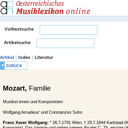
Volltextsuche
Artikelsuche
Artikel
|
Index
|
Literatur
◄
ZURÜCK
Mozart,
Familie
Musiker:innen und Komponisten
Wolfgang Amadeus’ und Constanzes Sohn
Franz Xaver Wolfgang:
* 26.7.1791 Wien, † 29.7.1844 Karlsbad (K
Komponist. Das jüngste und neben seinem Bruder C. Th. einzige ü