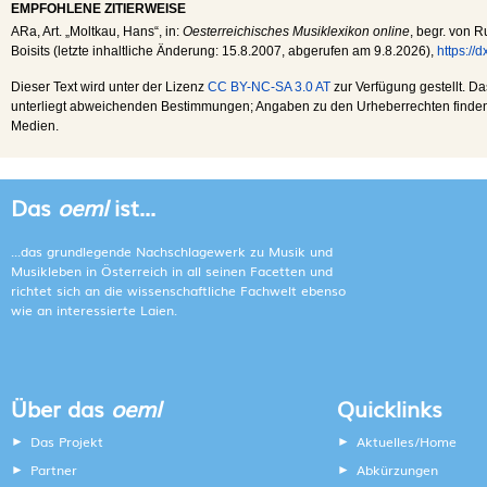
EMPFOHLENE ZITIERWEISE
ARa
, Art. „Moltkau, Hans“, in:
Oesterreichisches Musiklexikon online
, begr. von R
Boisits (letzte inhaltliche Änderung:
15.8.2007
, abgerufen am
9.8.2026
),
https://
Dieser Text wird unter der Lizenz
CC BY-NC-SA 3.0 AT
zur Verfügung gestellt. Da
unterliegt abweichenden Bestimmungen; Angaben zu den Urheberrechten finden s
Medien.
Das
oeml
ist...
...das grundlegende Nachschlagewerk zu Musik und
Musikleben in Österreich in all seinen Facetten und
richtet sich an die wissenschaftliche Fachwelt ebenso
wie an interessierte Laien.
Über das
oeml
Quicklinks
Das Projekt
Aktuelles/Home
Partner
Abkürzungen