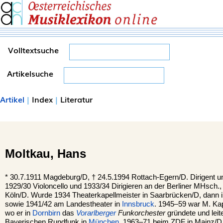
Volltextsuche
Artikelsuche
Artikel
|
Index
|
Literatur
Moltkau,
Hans
*
30.7.1911
Magdeburg
/D, †
24.5.1994
Rottach-Egern
/D. Dirigent 
1929/30 Violoncello und 1933/34 Dirigieren an der Berliner MHsch.
Köln/D. Wurde 1934 Theaterkapellmeister in Saarbrücken/D, dann 
sowie 1941/42 am Landestheater in
Innsbruck
. 1945–59 war M. Ka
wo er in
Dornbirn
das
Vorarlberger
Funkorchester
gründete und leit
Bayerischen Rundfunk in
München
, 1963–71 beim ZDF in Mainz/D a