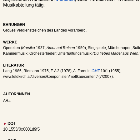
Musikabteilung tätig.
EHRUNGEN
Großes Verdienstzeichen des Landes Vorarlberg.
WERKE
Operetten (
Korsika
1937;
Amor auf Reisen
1950), Singspiele, Märchenoper; Suit
Kammermusik; Orchesterlieder; Unterhaltungsmusik
(Du liebes Mädel aus Wien;
LITERATUR
Lang 1986; Riemann 1975; F-A 2 (1978); A. Forer in
ÖMZ
10/1 (1955);
www.feldkirch.at/diverses/komponisten/moltkau/content/ (7/2007).
AUTOR*INNEN
ARa
►
DOI
10.1553/0x0001d9f5